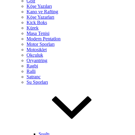
Golf
Köşe Yazıları
Kano ve Rafting
Köşe Yazarları
Kick Boks
Kürek
Masa Tenisi
Modern Pentatlon
Motor Sporları
Motosiklet
Okçuluk
Oryantring
Ragbi
Ralli
Satranç
Su Sporları
Sualtı