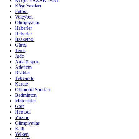
KÖŞE YAZARLARI
Köşe Yazıları
Futbol
Voleybol
Olimpiyatlar
Haberler
Haberler
Basketbol
Güreş
Tenis
Judo
Amatörspor
Atletizm
Bisiklet
Tekvando
Karate
Otomobil Sporları
Badminton
Motosiklet
Golf
Hentbol
Yüzme
Olimpiyatlar
Ralli
Yelken