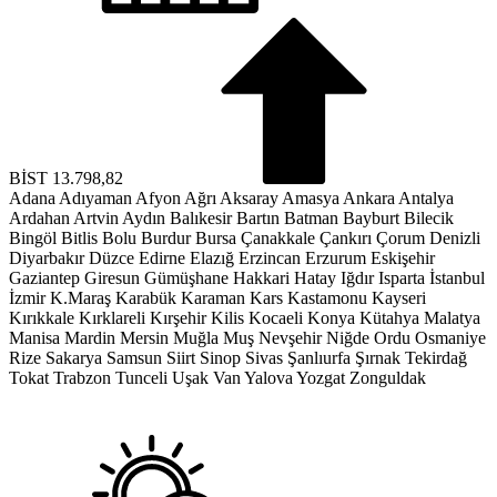
BİST
13.798,82
Adana
Adıyaman
Afyon
Ağrı
Aksaray
Amasya
Ankara
Antalya
Ardahan
Artvin
Aydın
Balıkesir
Bartın
Batman
Bayburt
Bilecik
Bingöl
Bitlis
Bolu
Burdur
Bursa
Çanakkale
Çankırı
Çorum
Denizli
Diyarbakır
Düzce
Edirne
Elazığ
Erzincan
Erzurum
Eskişehir
Gaziantep
Giresun
Gümüşhane
Hakkari
Hatay
Iğdır
Isparta
İstanbul
İzmir
K.Maraş
Karabük
Karaman
Kars
Kastamonu
Kayseri
Kırıkkale
Kırklareli
Kırşehir
Kilis
Kocaeli
Konya
Kütahya
Malatya
Manisa
Mardin
Mersin
Muğla
Muş
Nevşehir
Niğde
Ordu
Osmaniye
Rize
Sakarya
Samsun
Siirt
Sinop
Sivas
Şanlıurfa
Şırnak
Tekirdağ
Tokat
Trabzon
Tunceli
Uşak
Van
Yalova
Yozgat
Zonguldak