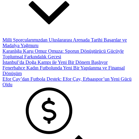
Milli Sporcularımızdan Uluslararası Arenada Tarihi Başarılar ve
Madalya Yağmuru
Karanlığa Karşı Omuz Omuza: Sporun Dönüştürücü Gücüyle
Toplumsal Farkındalık Gecesi
İstanbul’da Doğa Kampı ile Yeni Bir Dönem Başlıyor
Fenerbahçe Kadın Futbolunda Yeni Bir Yapılanma ve Finansal
Dönüşüm
Efor Çay’dan Futbola Destek: Efor Çay, Erbaaspor’un Yeni Gücü
Oldu