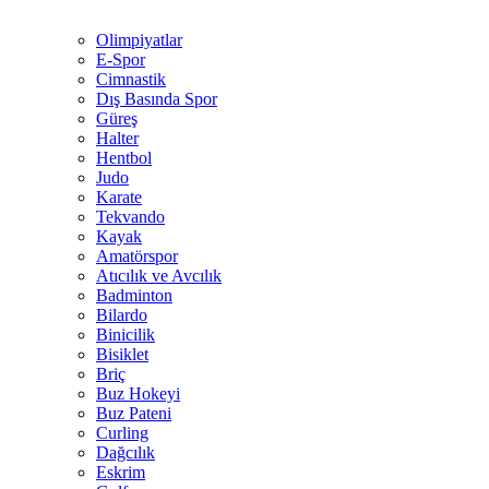
Olimpiyatlar
E-Spor
Cimnastik
Dış Basında Spor
Güreş
Halter
Hentbol
Judo
Karate
Tekvando
Kayak
Amatörspor
Atıcılık ve Avcılık
Badminton
Bilardo
Binicilik
Bisiklet
Briç
Buz Hokeyi
Buz Pateni
Curling
Dağcılık
Eskrim