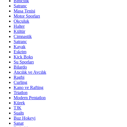
Binicilik
Satranç
Masa Tenisi
Motor Sporları
Okçuluk
Halter
Kültür
Cimnastik
Satranç
Kayak
Eskrim
Kick Boks
Su Sporları
Bilardo
Atıcılık ve Avcılık
Ragbi
Curling
Kano ve Rafting
Triatlon
Modern Pentatlon
Kürek
TJK
Sualtı
Buz Hokeyi
Sanat