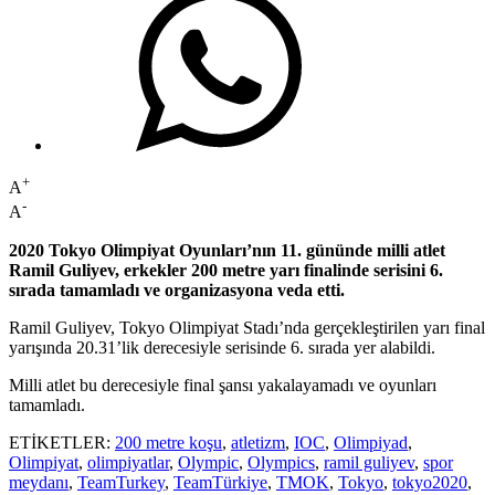
+
A
-
A
2020 Tokyo Olimpiyat Oyunları’nın 11. gününde milli atlet
Ramil Guliyev, erkekler 200 metre yarı finalinde serisini 6.
sırada tamamladı ve organizasyona veda etti.
Ramil Guliyev, Tokyo Olimpiyat Stadı’nda gerçekleştirilen yarı final
yarışında 20.31’lik derecesiyle serisinde 6. sırada yer alabildi.
Milli atlet bu derecesiyle final şansı yakalayamadı ve oyunları
tamamladı.
ETİKETLER:
200 metre koşu
,
atletizm
,
IOC
,
Olimpiyad
,
Olimpiyat
,
olimpiyatlar
,
Olympic
,
Olympics
,
ramil guliyev
,
spor
meydanı
,
TeamTurkey
,
TeamTürkiye
,
TMOK
,
Tokyo
,
tokyo2020
,