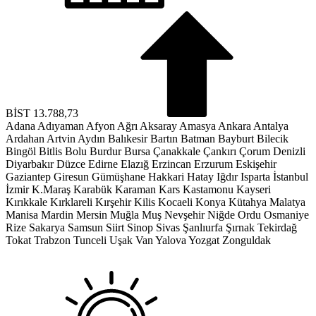
BİST
13.788,73
Adana
Adıyaman
Afyon
Ağrı
Aksaray
Amasya
Ankara
Antalya
Ardahan
Artvin
Aydın
Balıkesir
Bartın
Batman
Bayburt
Bilecik
Bingöl
Bitlis
Bolu
Burdur
Bursa
Çanakkale
Çankırı
Çorum
Denizli
Diyarbakır
Düzce
Edirne
Elazığ
Erzincan
Erzurum
Eskişehir
Gaziantep
Giresun
Gümüşhane
Hakkari
Hatay
Iğdır
Isparta
İstanbul
İzmir
K.Maraş
Karabük
Karaman
Kars
Kastamonu
Kayseri
Kırıkkale
Kırklareli
Kırşehir
Kilis
Kocaeli
Konya
Kütahya
Malatya
Manisa
Mardin
Mersin
Muğla
Muş
Nevşehir
Niğde
Ordu
Osmaniye
Rize
Sakarya
Samsun
Siirt
Sinop
Sivas
Şanlıurfa
Şırnak
Tekirdağ
Tokat
Trabzon
Tunceli
Uşak
Van
Yalova
Yozgat
Zonguldak