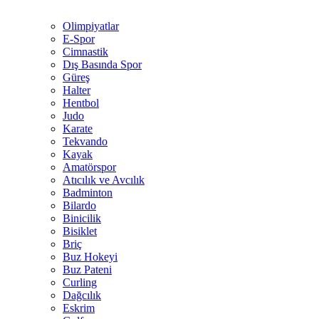
Olimpiyatlar
E-Spor
Cimnastik
Dış Basında Spor
Güreş
Halter
Hentbol
Judo
Karate
Tekvando
Kayak
Amatörspor
Atıcılık ve Avcılık
Badminton
Bilardo
Binicilik
Bisiklet
Briç
Buz Hokeyi
Buz Pateni
Curling
Dağcılık
Eskrim