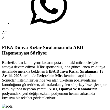
+
A
-
A
FIBA Dünya Kızlar Sıralamasında ABD
Hegemonyası Sürüyor
Basketbolun
kalbi, genç kızların pota altındaki mücadelesiyle
atmaya devam ediyor.
Nike
sponsorluğunda güncellenen ve dünya
genelinde merakla beklenen
FIBA Dünya Kızlar Sıralaması
,
18
Aralık 2025
tarihinde
İsviçre
’nin
Mies
kentinde açıklandı.
Sonuçlar, listenin zirvesinde yer alan ülkelerin pozisyonlarını
koruduğunu gösterirken, alt sıralardan gelen sürpriz yükselişler spor
kamuoyunda heyecan yarattı.
ABD
,
İspanya
ve
Kanada
‘nın
podyumdaki yeri değişmezken, podyumun hemen arkasında
kıyasıya bir rekabet gözlemleniyor.