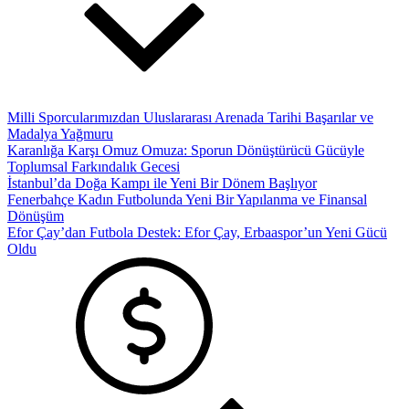
Milli Sporcularımızdan Uluslararası Arenada Tarihi Başarılar ve
Madalya Yağmuru
Karanlığa Karşı Omuz Omuza: Sporun Dönüştürücü Gücüyle
Toplumsal Farkındalık Gecesi
İstanbul’da Doğa Kampı ile Yeni Bir Dönem Başlıyor
Fenerbahçe Kadın Futbolunda Yeni Bir Yapılanma ve Finansal
Dönüşüm
Efor Çay’dan Futbola Destek: Efor Çay, Erbaaspor’un Yeni Gücü
Oldu