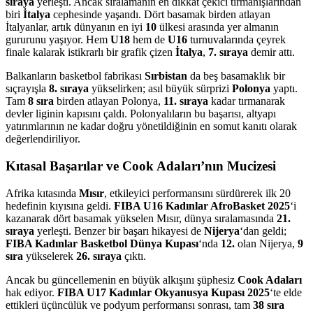
sıraya
yerleşti. Ancak sıralamanın en dikkat çekici tırmanışlarından
biri
İtalya
cephesinde yaşandı. Dört basamak birden atlayan
İtalyanlar, artık dünyanın en iyi
10
ülkesi arasında yer almanın
gururunu yaşıyor. Hem
U18
hem de
U16
turnuvalarında çeyrek
finale kalarak istikrarlı bir grafik çizen
İtalya
,
7. sıraya
demir attı.
Balkanların basketbol fabrikası
Sırbistan
da beş basamaklık bir
sıçrayışla
8. sıraya
yükselirken; asıl büyük sürprizi
Polonya
yaptı.
Tam
8 sıra
birden atlayan Polonya,
11. sıraya
kadar tırmanarak
devler liginin kapısını çaldı. Polonyalıların bu başarısı, altyapı
yatırımlarının ne kadar doğru yönetildiğinin en somut kanıtı olarak
değerlendiriliyor.
Kıtasal Başarılar ve Cook Adaları’nın Mucizesi
Afrika kıtasında
Mısır
, etkileyici performansını sürdürerek ilk 20
hedefinin kıyısına geldi.
FIBA U16 Kadınlar AfroBasket 2025
‘i
kazanarak dört basamak yükselen Mısır, dünya sıralamasında
21.
sıraya
yerleşti. Benzer bir başarı hikayesi de
Nijerya
‘dan geldi;
FIBA Kadınlar Basketbol Dünya Kupası
‘nda
12.
olan Nijerya,
9
sıra
yükselerek
26. sıraya
çıktı.
Ancak bu güncellemenin en büyük alkışını şüphesiz
Cook Adaları
hak ediyor.
FIBA U17 Kadınlar Okyanusya Kupası 2025
‘te elde
ettikleri üçüncülük ve podyum performansı sonrası, tam
38 sıra