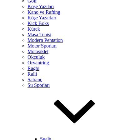
Golf
Köşe Yazıları
Kano ve Rafting
Köşe Yazarları
Kick Boks
Kürek
Masa Tenisi
Modern Pentatlon
Motor Sporları
Motosiklet
Okçuluk
Oryantring
Ragbi
Ralli
Satranç
Su Sporları
Sualtı