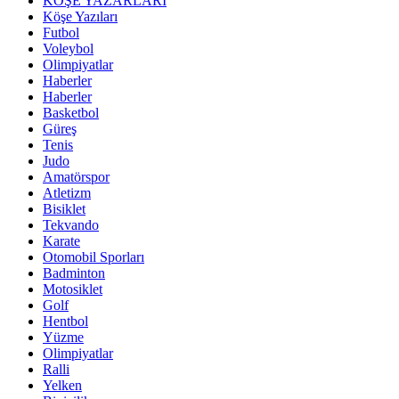
KÖŞE YAZARLARI
Köşe Yazıları
Futbol
Voleybol
Olimpiyatlar
Haberler
Haberler
Basketbol
Güreş
Tenis
Judo
Amatörspor
Atletizm
Bisiklet
Tekvando
Karate
Otomobil Sporları
Badminton
Motosiklet
Golf
Hentbol
Yüzme
Olimpiyatlar
Ralli
Yelken