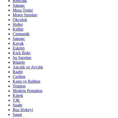
Binicilik
Satranç
Masa Tenisi
Motor Sporları
Okçuluk
Halter
Kültür
Cimnastik
Satranç
Kayak
Eskrim
Kick Boks
Su Sporları
Bilardo
Atıcılık ve Avcılık
Ragbi
Curling
Kano ve Rafting
Triatlon
Modern Pentatlon
Kürek
TJK
Sualtı
Buz Hokeyi
Sanat