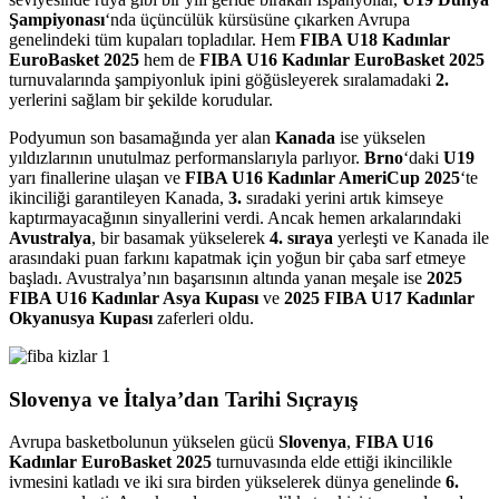
Şampiyonası
‘nda üçüncülük kürsüsüne çıkarken Avrupa
genelindeki tüm kupaları topladılar. Hem
FIBA U18 Kadınlar
EuroBasket 2025
hem de
FIBA U16 Kadınlar EuroBasket 2025
turnuvalarında şampiyonluk ipini göğüsleyerek sıralamadaki
2.
yerlerini sağlam bir şekilde korudular.
Podyumun son basamağında yer alan
Kanada
ise yükselen
yıldızlarının unutulmaz performanslarıyla parlıyor.
Brno
‘daki
U19
yarı finallerine ulaşan ve
FIBA U16 Kadınlar AmeriCup 2025
‘te
ikinciliği garantileyen Kanada,
3.
sıradaki yerini artık kimseye
kaptırmayacağının sinyallerini verdi. Ancak hemen arkalarındaki
Avustralya
, bir basamak yükselerek
4. sıraya
yerleşti ve Kanada ile
arasındaki puan farkını kapatmak için yoğun bir çaba sarf etmeye
başladı. Avustralya’nın başarısının altında yanan meşale ise
2025
FIBA U16 Kadınlar Asya Kupası
ve
2025 FIBA U17 Kadınlar
Okyanusya Kupası
zaferleri oldu.
Slovenya ve İtalya’dan Tarihi Sıçrayış
Avrupa basketbolunun yükselen gücü
Slovenya
,
FIBA U16
Kadınlar EuroBasket 2025
turnuvasında elde ettiği ikincilikle
ivmesini katladı ve iki sıra birden yükselerek dünya genelinde
6.