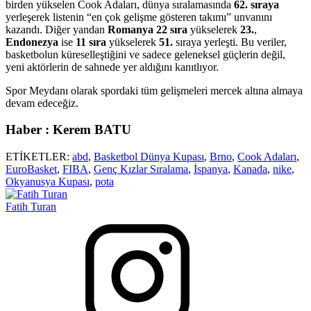
birden yükselen Cook Adaları, dünya sıralamasında
62. sıraya
yerleşerek listenin “en çok gelişme gösteren takımı” unvanını
kazandı. Diğer yandan
Romanya
22 sıra
yükselerek
23.
,
Endonezya
ise
11 sıra
yükselerek
51.
sıraya yerleşti. Bu veriler,
basketbolun küreselleştiğini ve sadece geleneksel güçlerin değil,
yeni aktörlerin de sahnede yer aldığını kanıtlıyor.
Spor Meydanı olarak spordaki tüm gelişmeleri mercek altına almaya
devam edeceğiz.
Haber : Kerem BATU
ETİKETLER:
abd
,
Basketbol Dünya Kupası
,
Brno
,
Cook Adaları
,
EuroBasket
,
FIBA
,
Genç Kızlar Sıralama
,
İspanya
,
Kanada
,
nike
,
Okyanusya Kupası
,
pota
Fatih Turan