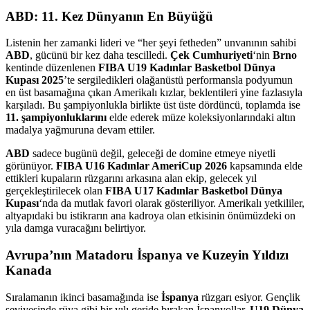
ABD: 11. Kez Dünyanın En Büyüğü
Listenin her zamanki lideri ve “her şeyi fetheden” unvanının sahibi
ABD
, gücünü bir kez daha tescilledi.
Çek Cumhuriyeti
‘nin
Brno
kentinde düzenlenen
FIBA U19 Kadınlar Basketbol Dünya
Kupası 2025
’te sergiledikleri olağanüstü performansla podyumun
en üst basamağına çıkan Amerikalı kızlar, beklentileri yine fazlasıyla
karşıladı. Bu şampiyonlukla birlikte üst üste dördüncü, toplamda ise
11. şampiyonluklarını
elde ederek müze koleksiyonlarındaki altın
madalya yağmuruna devam ettiler.
ABD
sadece bugünü değil, geleceği de domine etmeye niyetli
görünüyor.
FIBA U16 Kadınlar AmeriCup 2026
kapsamında elde
ettikleri kupaların rüzgarını arkasına alan ekip, gelecek yıl
gerçekleştirilecek olan
FIBA U17 Kadınlar Basketbol Dünya
Kupası
‘nda da mutlak favori olarak gösteriliyor. Amerikalı yetkililer,
altyapıdaki bu istikrarın ana kadroya olan etkisinin önümüzdeki on
yıla damga vuracağını belirtiyor.
Avrupa’nın Matadoru İspanya ve Kuzeyin Yıldızı
Kanada
Sıralamanın ikinci basamağında ise
İspanya
rüzgarı esiyor. Gençlik
seviyesinde rüya gibi bir yılı geride bırakan İspanyollar,
U19 Dünya