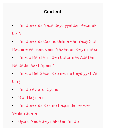
Content
Pin Upwards Necə Qeydiyyatdan Keçmək
Olar?
Pin Upwards Casino Online – ​​ən Yaxşı Slot
Machine Və Bonusların Nəzərdən Keçirilməsi
Pin-up Mərclərini Geri Götürmək Adətən
Nə Qədər Vaxt Aparır?
Pin-up Bet Şəxsi Kabinetinə Qeydiyyat Və
Giriş
Pin Up Aviator Oyunu
Slot Maşınları
Pin Upwards Kazino Haqqında Tez-tez
Verilən Suallar
Oyunu Necə Seçmək Olar Pin Up