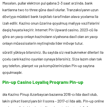
Məsələn, pullar elektron pul qabına 2-3 saat ərzində, bank
kartlarına two to three günə daxil olurlar. Tranzaksiyanın uzun
dövriyyə müddəti bank təşkilatı tərəfindən əlavə yoxlama ilə
izah edilir. Kazino onun üzərinə qoyulmuş maliyyə vəzifələrini
dəqiq həyata keçirir. Internet Pin Upward casino, 2023-cü ilə
görə ən yaxşı onlayn kazinoların siyahısına daxil olan ən yaxşı
onlayn müəssisələrin reytinqində lider mövqe tutur.
sürətli yükləyə bilərsiniz. Bu saytda siz real bukmeker dilerləri ilə
çoxlu canlı kazino oyunları oynaya bilərsiniz. Sizə lazım olan tək
şey telefon, planşet və ya kompüterinizdən Pin-up saytına
qoşulmaqdır.
Pin-up Casino Loyallıq Proqramı Pin-up
Əla Kazino Pinup Azərbaycan bazarına 2016-cı ildə daxil olub,
lakin şirkət lisenziyanı bir il sonra – 2017-ci ildə alıb. Pin-up online