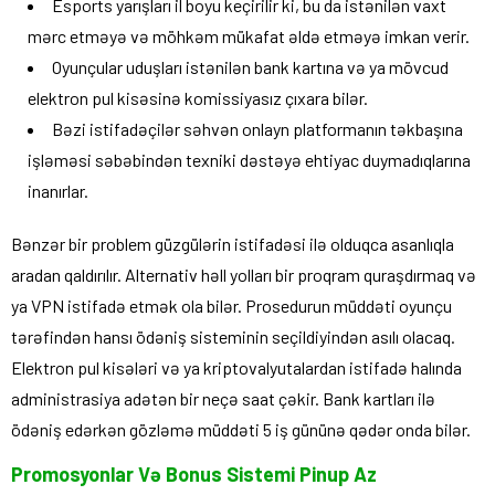
Esports yarışları il boyu keçirilir ki, bu da istənilən vaxt
mərc etməyə və möhkəm mükafat əldə etməyə imkan verir.
Oyunçular uduşları istənilən bank kartına və ya mövcud
elektron pul kisəsinə komissiyasız çıxara bilər.
Bəzi istifadəçilər səhvən onlayn platformanın təkbaşına
işləməsi səbəbindən texniki dəstəyə ehtiyac duymadıqlarına
inanırlar.
Bənzər bir problem güzgülərin istifadəsi ilə olduqca asanlıqla
aradan qaldırılır. Alternativ həll yolları bir proqram quraşdırmaq və
ya VPN istifadə etmək ola bilər. Prosedurun müddəti oyunçu
tərəfindən hansı ödəniş sisteminin seçildiyindən asılı olacaq.
Elektron pul kisələri və ya kriptovalyutalardan istifadə halında
administrasiya adətən bir neçə saat çəkir. Bank kartları ilə
ödəniş edərkən gözləmə müddəti 5 iş gününə qədər onda bilər.
Promosyonlar Və Bonus Sistemi Pinup Az