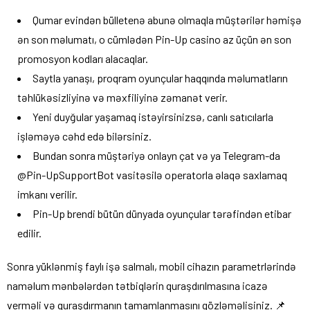
Qumar evindən bülletenə abunə olmaqla müştərilər həmişə
ən son məlumatı, o cümlədən Pin-Up casino az üçün ən son
promosyon kodları alacaqlar.
Saytla yanaşı, proqram oyunçular haqqında məlumatların
təhlükəsizliyinə və məxfiliyinə zəmanət verir.
Yeni duyğular yaşamaq istəyirsinizsə, canlı satıcılarla
işləməyə cəhd edə bilərsiniz.
Bundan sonra müştəriyə onlayn çat və ya Telegram-da
@Pin-UpSupportBot vasitəsilə operatorla əlaqə saxlamaq
imkanı verilir.
Pin-Up brendi bütün dünyada oyunçular tərəfindən etibar
edilir.
Sonra yüklənmiş faylı işə salmalı, mobil cihazın parametrlərində
naməlum mənbələrdən tətbiqlərin quraşdırılmasına icazə
verməli və quraşdırmanın tamamlanmasını gözləməlisiniz. 📌