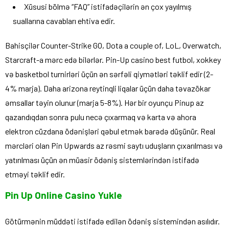
Xüsusi bölmə “FAQ” istifadəçilərin ən çox yayılmış
suallarına cavabları ehtiva edir.
Bahisçilər Counter-Strike GO, Dota a couple of, LoL, Overwatch,
Starcraft-a mərc edə bilərlər. Pin-Up casino best futbol, ​​xokkey
və basketbol turnirləri üçün ən sərfəli qiymətləri təklif edir (2-
4% marja). Daha arizona reytinqli liqalar üçün daha təvazökar
əmsallar təyin olunur (marja 5-8%). Hər bir oyunçu Pinup az
qazandıqdan sonra pulu necə çıxarmaq və karta və ahora
elektron cüzdana ödənişləri qəbul etmək barədə düşünür. Real
mərcləri olan Pin Upwards az rəsmi saytı uduşların çıxarılması və
yatırılması üçün ən müasir ödəniş sistemlərindən istifadə
etməyi təklif edir.
Pin Up Online Casino Yukle
Götürmənin müddəti istifadə edilən ödəniş sistemindən asılıdır.