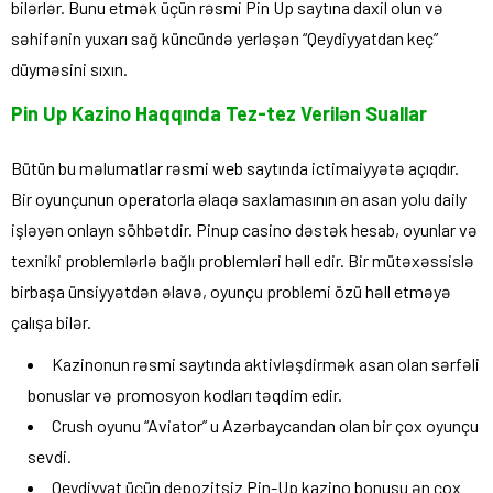
bilərlər. Bunu etmək üçün rəsmi Pin Up saytına daxil olun və
səhifənin yuxarı sağ küncündə yerləşən “Qeydiyyatdan keç”
düyməsini sıxın.
Pin Up Kazino Haqqında Tez-tez Verilən Suallar
Bütün bu məlumatlar rəsmi web saytında ictimaiyyətə açıqdır.
Bir oyunçunun operatorla əlaqə saxlamasının ən asan yolu daily
işləyən onlayn söhbətdir. Pinup casino dəstək hesab, oyunlar və
texniki problemlərlə bağlı problemləri həll edir. Bir mütəxəssislə
birbaşa ünsiyyətdən əlavə, oyunçu problemi özü həll etməyə
çalışa bilər.
Kazinonun rəsmi saytında aktivləşdirmək asan olan sərfəli
bonuslar və promosyon kodları təqdim edir.
Crush oyunu “Aviator” u Azərbaycandan olan bir çox oyunçu
sevdi.
Qeydiyyat üçün depozitsiz Pin-Up kazino bonusu ən çox