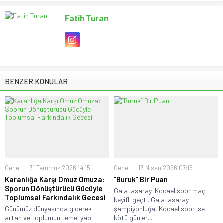
Fatih Turan
BENZER KONULAR
Genel
31 Temmuz 2026 14:15
Genel
13 Nisan 2026 07:15
Karanlığa Karşı Omuz Omuza:
“Buruk” Bir Puan
Sporun Dönüştürücü Gücüyle
Galatasaray-Kocaelispor maçı
Toplumsal Farkındalık Gecesi
keyifli geçti. Galatasaray
Günümüz dünyasında giderek
şampiyonluğa, Kocaelispor ise
artan ve toplumun temel yapı
kötü günler...