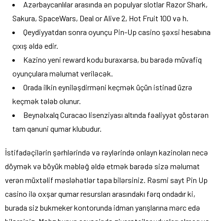
Azərbaycanlılar arasında ən populyar slotlar Razor Shark,
Sakura, SpaceWars, Deal or Alive 2, Hot Fruit 100 və h.
Qeydiyyatdan sonra oyunçu Pin-Up casino şəxsi hesabına
çıxış əldə edir.
Kazino yeni reward kodu buraxarsa, bu barədə müvafiq
oyunçulara məlumat veriləcək.
Orada ilkin eyniləşdirməni keçmək üçün istinad üzrə
keçmək tələb olunur.
Beynəlxalq Curacao lisenziyası altında fəaliyyət göstərən
tam qanuni qumar klubudur.
İstifadəçilərin şərhlərində və rəylərində onlayn kazinoları necə
döymək və böyük məbləğ əldə etmək barədə sizə məlumat
verən müxtəlif məsləhətlər tapa bilərsiniz. Rəsmi sayt Pin Up
casino ilə oxşar qumar resursları arasındakı fərq ondadır ki,
burada siz bukmeker kontorunda idman yarışlarına mərc edə