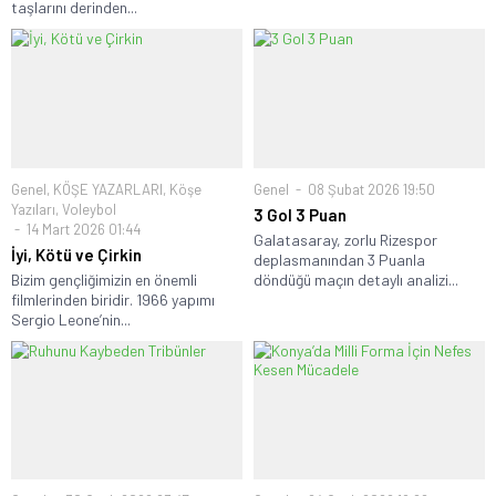
taşlarını derinden...
Genel
,
KÖŞE YAZARLARI
,
Köşe
Genel
08 Şubat 2026 19:50
Yazıları
,
Voleybol
3 Gol 3 Puan
14 Mart 2026 01:44
Galatasaray, zorlu Rizespor
İyi, Kötü ve Çirkin
deplasmanından 3 Puanla
Bizim gençliğimizin en önemli
döndüğü maçın detaylı analizi...
filmlerinden biridir. 1966 yapımı
Sergio Leone’nin...