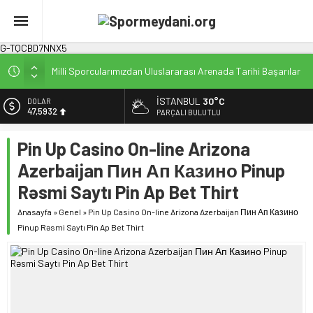
G-TQCBD7NNX5
Milli Sporcularımızdan Uluslararası Arenada Tarihi Başarılar
ve Madalya Yağmuru
İSTANBUL
30°C
DOLAR
Karanlığa Karşı Omuz Omuza: Sporun Dönüştürücü Gücüyle
47,5932
PARÇALI BULUTLU
Toplumsal Farkındalık Gecesi
EURO
İstanbul’da Doğa Kampı ile Yeni Bir Dönem Başlıyor
Pin Up Casino On-line Arizona
55,0919
Fenerbahçe Kadın Futbolunda Yeni Bir Yapılanma ve
Azerbaijan Пин Ап Казино Pinup
ALTIN
Finansal Dönüşüm
6.525,81
Rəsmi Saytı Pin Ap Bet Thirt
Efor Çay’dan Futbola Destek: Efor Çay, Erbaaspor’un Yeni
BİST
Gücü Oldu
Anasayfa
»
Genel
»
Pin Up Casino On-line Arizona Azerbaijan Пин Ап Казино
13.703,13
Pinup Rəsmi Saytı Pin Ap Bet Thirt