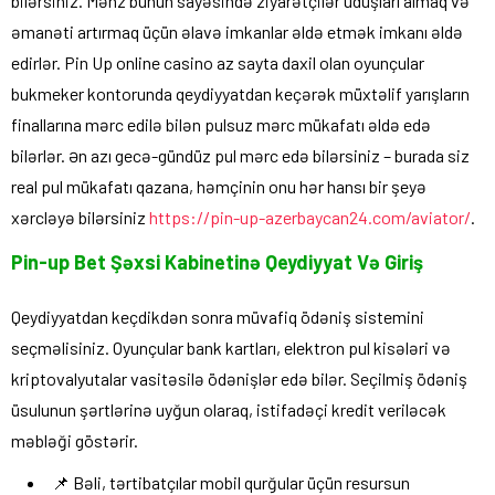
bilərsiniz. Məhz bunun sayəsində ziyarətçilər uduşları almaq və
əmanəti artırmaq üçün əlavə imkanlar əldə etmək imkanı əldə
edirlər. Pin Up online casino az sayta daxil olan oyunçular
bukmeker kontorunda qeydiyyatdan keçərək müxtəlif yarışların
finallarına mərc edilə bilən pulsuz mərc mükafatı əldə edə
bilərlər. Ən azı gecə-gündüz pul mərc edə bilərsiniz – burada siz
real pul mükafatı qazana, həmçinin onu hər hansı bir şeyə
xərcləyə bilərsiniz
https://pin-up-azerbaycan24.com/aviator/
.
Pin-up Bet Şəxsi Kabinetinə Qeydiyyat Və Giriş
Qeydiyyatdan keçdikdən sonra müvafiq ödəniş sistemini
seçməlisiniz. Oyunçular bank kartları, elektron pul kisələri və
kriptovalyutalar vasitəsilə ödənişlər edə bilər. Seçilmiş ödəniş
üsulunun şərtlərinə uyğun olaraq, istifadəçi kredit veriləcək
məbləği göstərir.
📌 Bəli, tərtibatçılar mobil qurğular üçün resursun