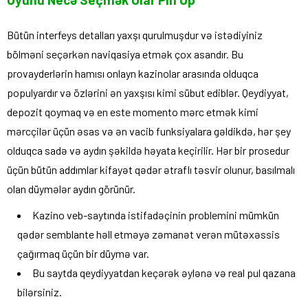
Bütün interfeys detalları yaxşı qurulmuşdur və istədiyiniz
bölməni seçərkən naviqasiya etmək çox asandır. Bu
provayderlərin hamısı onlayn kazinolar arasında olduqca
populyardır və özlərini ən yaxşısı kimi sübut ediblər. Qeydiyyat,
depozit qoymaq və en este momento mərc etmək kimi
mərcçilər üçün əsas və ən vacib funksiyalara gəldikdə, hər şey
olduqca sadə və aydın şəkildə həyata keçirilir. Hər bir prosedur
üçün bütün addımlar kifayət qədər ətraflı təsvir olunur, basılmalı
olan düymələr aydın görünür.
Kazino veb-saytında istifadəçinin problemini mümkün
qədər semblante həll etməyə zəmanət verən mütəxəssis
çağırmaq üçün bir düymə var.
Bu saytda qeydiyyatdan keçərək əylənə və real pul qazana
bilərsiniz.