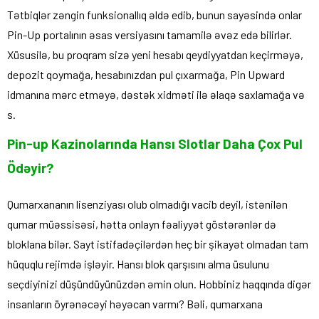
Tətbiqlər zəngin funksionallıq əldə edib, bunun sayəsində onlar
Pin-Up portalının əsas versiyasını tamamilə əvəz edə bilirlər.
Xüsusilə, bu proqram sizə yeni hesabı qeydiyyatdan keçirməyə,
depozit qoymağa, hesabınızdan pul çıxarmağa, Pin Upward
idmanına mərc etməyə, dəstək xidməti ilə əlaqə saxlamağa və
s.
Pin-up Kazinolarında Hansı Slotlar Daha Çox Pul
Ödəyir?
Qumarxananın lisenziyası olub olmadığı vacib deyil, istənilən
qumar müəssisəsi, hətta onlayn fəaliyyət göstərənlər də
bloklana bilər. Sayt istifadəçilərdən heç bir şikayət olmadan tam
hüquqlu rejimdə işləyir. Hansı blok qarşısını alma üsulunu
seçdiyinizi düşündüyünüzdən əmin olun. Hobbiniz haqqında digər
insanların öyrənəcəyi həyəcan varmı? Bəli, qumarxana