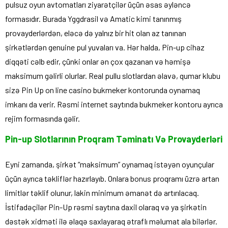
pulsuz oyun avtomatları ziyarətçilər üçün əsas əyləncə
formasıdır. Burada Yggdrasil və Amatic kimi tanınmış
provayderlərdən, eləcə də yalnız bir hit olan az tanınan
şirkətlərdən genuine pul yuvaları va. Hər halda, Pin-up cihaz
diqqəti cəlb edir, çünki onlar ən çox qazanan və həmişə
maksimum gəlirli olurlar. Real pullu slotlardan əlavə, qumar klubu
sizə Pin Up on line casino bukmeker kontorunda oynamaq
imkanı da verir. Rəsmi internet saytında bukmeker kontoru ayrıca
rejim formasında gəlir.
Pin-up Slotlarının Proqram Təminatı Və Provayderləri
Eyni zamanda, şirkət “maksimum” oynamaq istəyən oyunçular
üçün ayrıca təkliflər hazırlayıb. Onlara bonus proqramı üzrə artan
limitlər təklif olunur, lakin minimum əmanət də artırılacaq.
İstifadəçilər Pin-Up rəsmi saytına daxil olaraq və ya şirkətin
dəstək xidməti ilə əlaqə saxlayaraq ətraflı məlumat ala bilərlər.