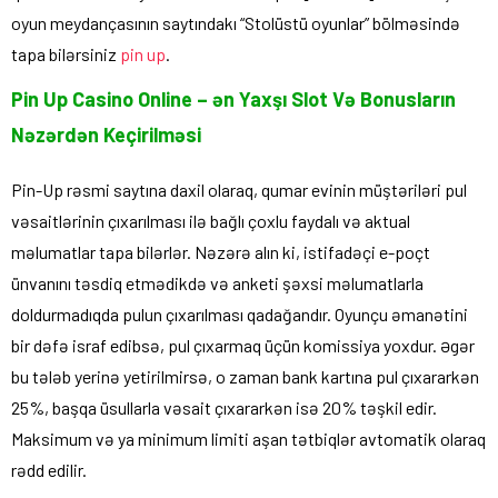
oyun meydançasının saytındakı “Stolüstü oyunlar” bölməsində
tapa bilərsiniz
pin up
.
Pin Up Casino Online – ​​ən Yaxşı Slot Və Bonusların
Nəzərdən Keçirilməsi
Pin-Up rəsmi saytına daxil olaraq, qumar evinin müştəriləri pul
vəsaitlərinin çıxarılması ilə bağlı çoxlu faydalı və aktual
məlumatlar tapa bilərlər. Nəzərə alın ki, istifadəçi e-poçt
ünvanını təsdiq etmədikdə və anketi şəxsi məlumatlarla
doldurmadıqda pulun çıxarılması qadağandır. Oyunçu əmanətini
bir dəfə israf edibsə, pul çıxarmaq üçün komissiya yoxdur. Əgər
bu tələb yerinə yetirilmirsə, o zaman bank kartına pul çıxararkən
25%, başqa üsullarla vəsait çıxararkən isə 20% təşkil edir.
Maksimum və ya minimum limiti aşan tətbiqlər avtomatik olaraq
rədd edilir.