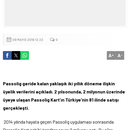
09 MAYIS 2016 12:22
0
A
A
+
-
Passolig geride kalan yaklaşık iki yıllık döneme ilişkin
üyelik verilerini açıkladı. 2 yılsonunda, 2 milyonun üzerinde
üyeye ulaşan Passolig Kart’ın Türkiye’nin 81 ilinde satışı
gerçekleşti.
2014 yılında hayata geçen Passolig uygulaması sonrasında
Passolig Kart sahibi taraftar sayısı 2 milyonu aştı. Bu süre