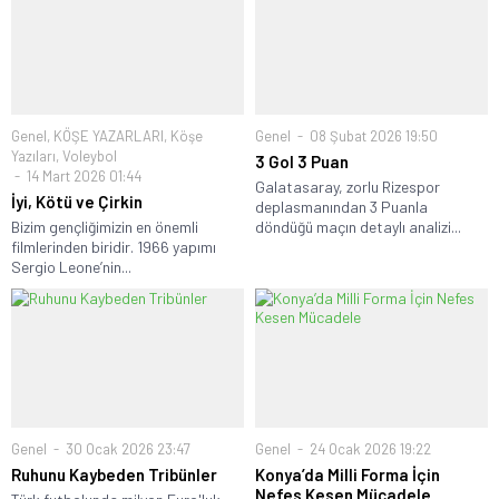
Genel
,
KÖŞE YAZARLARI
,
Köşe
Genel
08 Şubat 2026 19:50
Yazıları
,
Voleybol
3 Gol 3 Puan
14 Mart 2026 01:44
Galatasaray, zorlu Rizespor
İyi, Kötü ve Çirkin
deplasmanından 3 Puanla
Bizim gençliğimizin en önemli
döndüğü maçın detaylı analizi...
filmlerinden biridir. 1966 yapımı
Sergio Leone’nin...
Genel
30 Ocak 2026 23:47
Genel
24 Ocak 2026 19:22
Ruhunu Kaybeden Tribünler
Konya’da Milli Forma İçin
Nefes Kesen Mücadele