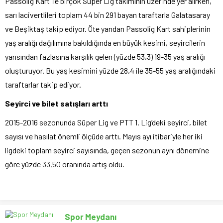
Passolig Kart ile birçok Süper Lig takımının üzerinde yer alırken,
sarı lacivertlileri toplam 44 bin 291 bayan taraftarla Galatasaray
ve Beşiktaş takip ediyor. Öte yandan Passolig Kart sahiplerinin
yaş aralığı dağılımına bakıldığında en büyük kesimi, seyircilerin
yarısından fazlasına karşılık gelen (yüzde 53,3) 19-35 yaş aralığı
oluşturuyor. Bu yaş kesimini yüzde 28,4 ile 35-55 yaş aralığındaki
taraftarlar takip ediyor.
Seyirci ve bilet satışları arttı
2015-2016 sezonunda Süper Lig ve PTT 1. Lig’deki seyirci, bilet
sayısı ve hasılat önemli ölçüde arttı. Mayıs ayı itibariyle her iki
ligdeki toplam seyirci sayısında, geçen sezonun aynı dönemine
göre yüzde 33,50 oranında artış oldu.
Spor Meydanı