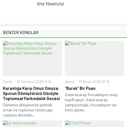
Site Yöneticisi
BENZER KONULAR
Genel
31 Temmuz 2026 14:15
Genel
13 Nisan 2026 07:15
Karanlığa Karşı Omuz Omuza:
“Buruk” Bir Puan
Sporun Dönüştürücü Gücüyle
Galatasaray-Kocaelispor maçı
Toplumsal Farkındalık Gecesi
keyifli geçti. Galatasaray
Günümüz dünyasında giderek
şampiyonluğa, Kocaelispor ise
artan ve toplumun temel yapı
kötü günler...
taşlarını derinden...