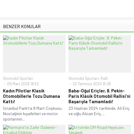
BENZER KONULAR
Otomobil Sporları
Otomobil Sporları
,
Ralli
09 Mart 2026 18:52
22 Temmuz 2024 15:36
Kadın Pilotlar Klasik
Baba-Oğul Eriçler, 8. Pekin-
Otomobillerle Tozu Dumana
Paris Klâsik Otomobil Rallisi’ni
Kattı!
Başarıyla Tamamladı!
İstanbul Park’ta 8 Mart Coşkusu:
23 Haziran 2024 tarihinde, Ali Eriç
Nostaljinin kıyafetleri ve motor
ve oğlu Alican Eriç,...
sporlarının...