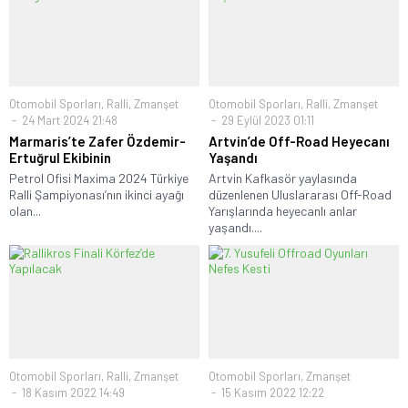
Otomobil Sporları
,
Ralli
,
Zmanşet
Otomobil Sporları
,
Ralli
,
Zmanşet
24 Mart 2024 21:48
29 Eylül 2023 01:11
Marmaris’te Zafer Özdemir-
Artvin’de Off-Road Heyecanı
Ertuğrul Ekibinin
Yaşandı
Petrol Ofisi Maxima 2024 Türkiye
Artvin Kafkasör yaylasında
Ralli Şampiyonası’nın ikinci ayağı
düzenlenen Uluslararası Off-Road
olan...
Yarışlarında heyecanlı anlar
yaşandı....
Otomobil Sporları
,
Ralli
,
Zmanşet
Otomobil Sporları
,
Zmanşet
18 Kasım 2022 14:49
15 Kasım 2022 12:22