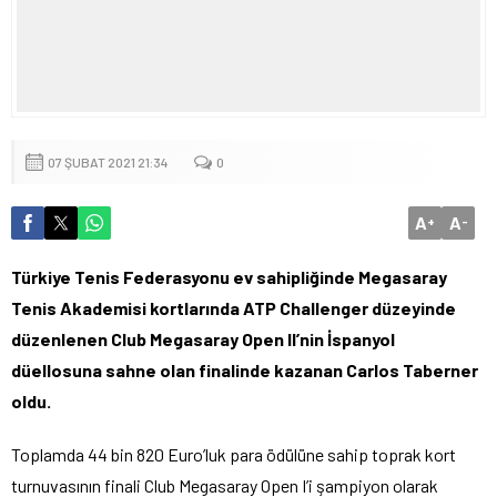
07 ŞUBAT 2021 21:34
0
A
A
+
-
Türkiye Tenis Federasyonu ev sahipliğinde Megasaray
Tenis Akademisi kortlarında ATP Challenger düzeyinde
düzenlenen Club Megasaray Open II’nin İspanyol
düellosuna sahne olan finalinde kazanan Carlos Taberner
oldu.
Toplamda 44 bin 820 Euro’luk para ödülüne sahip toprak kort
turnuvasının finali Club Megasaray Open I’i şampiyon olarak