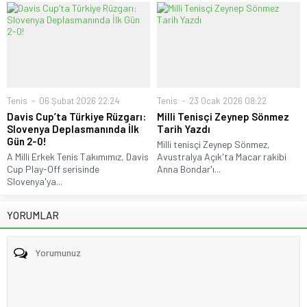
Tenis
06 Şubat 2026 22:24
Tenis
23 Ocak 2026 08:22
Davis Cup’ta Türkiye Rüzgarı:
Milli Tenisçi Zeynep Sönmez
Slovenya Deplasmanında İlk
Tarih Yazdı
Gün 2-0!
Milli tenisçi Zeynep Sönmez,
A Milli Erkek Tenis Takımımız, Davis
Avustralya Açık'ta Macar rakibi
Cup Play-Off serisinde
Anna Bondar'ı...
Slovenya'ya...
YORUMLAR