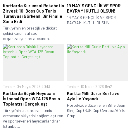
Kortlarda Kurumsal Rekabetin
19 MAYIS GENÇLİK VE SPOR
Zirvesi: 10. Boss Cup Tenis
BAYRAMI KUTLU OLSUN!
Turnuvası Görkemli Bir Finalle
19 MAYIS GENÇLİK VE SPOR
Sona Erdi
BAYRAMI KUTLU OLSUN!
Türkiye’nin en prestijli ve dikkat
çekici kurumsal spor
organizasyonları arasında...
Tenis
04 Mayıs 2026 20:13
Tenis
10 Nisan 2026 11:42
Kortlarda Büyük Heyecan:
Kortta Milli Gurur Berfu ve
İstanbul Open WTA 125 Basın
Ayla İle Yaşandı
Toplantısı Gerçekleşti
Portekiz’de düzenlenen Billie Jean
Türkiye’nin uluslararası tenis
King Cup (BJK Cup) Avrupa/Afrika
arenasındaki yerini sağlamlaştıran
Grup...
ve sporseverleri heyecanlandıran
Istanbul...