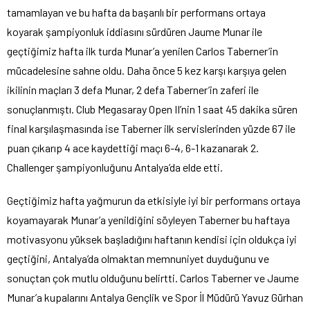
tamamlayan ve bu hafta da başarılı bir performans ortaya
koyarak şampiyonluk iddiasını sürdüren Jaume Munar ile
geçtiğimiz hafta ilk turda Munar’a yenilen Carlos Taberner’in
mücadelesine sahne oldu. Daha önce 5 kez karşı karşıya gelen
ikilinin maçları 3 defa Munar, 2 defa Taberner’in zaferi ile
sonuçlanmıştı. Club Megasaray Open II’nin 1 saat 45 dakika süren
final karşılaşmasında ise Taberner ilk servislerinden yüzde 67 ile
puan çıkarıp 4 ace kaydettiği maçı 6-4, 6-1 kazanarak 2.
Challenger şampiyonluğunu Antalya’da elde etti.
Geçtiğimiz hafta yağmurun da etkisiyle iyi bir performans ortaya
koyamayarak Munar’a yenildiğini söyleyen Taberner bu haftaya
motivasyonu yüksek başladığını haftanın kendisi için oldukça iyi
geçtiğini, Antalya’da olmaktan memnuniyet duyduğunu ve
sonuçtan çok mutlu olduğunu belirtti. Carlos Taberner ve Jaume
Munar’a kupalarını Antalya Gençlik ve Spor İl Müdürü Yavuz Gürhan