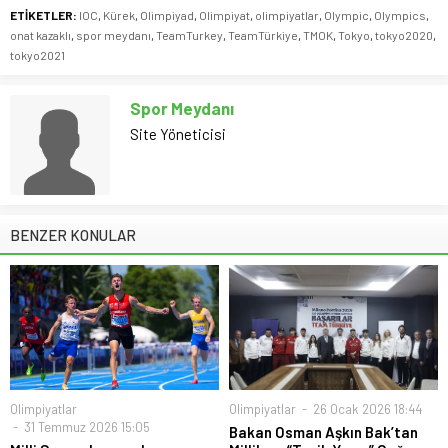
ETİKETLER:
IOC
,
Kürek
,
Olimpiyad
,
Olimpiyat
,
olimpiyatlar
,
Olympic
,
Olympics
,
onat kazaklı
,
spor meydanı
,
TeamTurkey
,
TeamTürkiye
,
TMOK
,
Tokyo
,
tokyo2020
,
tokyo2021
Spor Meydanı
Site Yöneticisi
BENZER KONULAR
Olimpiyatlar
Olimpiyatlar
26 Ocak 2026 18:44
31 Temmuz 2026 15:05
Bakan Osman Aşkın Bak’tan