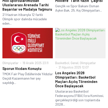
Milli Sporcularımızdan
Millilere “Tarih Yazın” Çağrısı
Uluslararası Arenada Tarihi
Gençlik ve Spor Bakanı Osman
Başarılar ve Madalya Yağmuru
Aşkın Bak, 25. Kış Olimpiyatları...
21 Haziran itibarıyla 12 farklı
Olimpik spor dalında mücadele
eden...
Olimpiyatlar
19 Aralık 2025 23:11
Basketbol
,
Genel
,
Olimpiyatlar
21 Ağustos 2025 12:07
Sporun Vicdanı Konuştu
Los Angeles 2028
TMOK Fair Play Ödüllerinde Yıldızlar
Olimpiyatları: Basketbol
Geçidi Kazanmanın her şey
Maçları Açılış Töreninden
sayıldığı...
Önce Başlayacak
Uluslararası Basketbol
Federasyonu (FIBA) İcra Komitesi,
gerçekleştirdiği son toplantıda
2028...