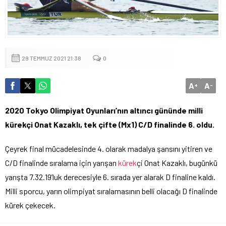
29 TEMMUZ 2021 21:38
0
A
A
+
-
2020 Tokyo Olimpiyat Oyunları’nın altıncı gününde milli
kürekçi Onat Kazaklı, tek çifte (Mx1) C/D finalinde 6. oldu.
Çeyrek final mücadelesinde 4. olarak madalya şansını yitiren ve
C/D finalinde sıralama için yarışan
kürek
çi Onat Kazaklı, bugünkü
yarışta 7.32.19’luk derecesiyle 6. sırada yer alarak D finaline kaldı.
Milli sporcu, yarın olimpiyat sıralamasının belli olacağı D finalinde
kürek çekecek.