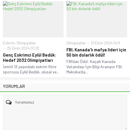
Eskrim
,
Olimpiyatlar
Olimpiyatlar
21 Ekim 2024 14:11
25 Ekim 2024 02:10
FBI, Kanada’lı mafya lideri için
Genç Eskrimci Eylül Bedük:
50 bin dolarlık ödül!
Hedef 2032 Olimpiyatları
FBI’dan Ödül: Kaçak Kanada
İzmirli 13 yaşındaki eskrim flöre
Vatandaşı İçin Bilgi Aranıyor FBI,
sporcusu Eylül Bedük, ulusal ve...
Meksika’da...
YORUMLAR