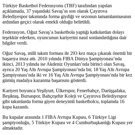
Türkiye Basketbol Federasyonu (TBF) tarafından yapılan
açıklamada, 37 yaşındaki Savaş’ın son olarak Çayırova
Belediyespor takımında forma giydiği ve sezonun tamamlanmasının
ardından geçici olarak emekli olduğu belirtildi.
Federasyon, Oğuz Savaş’a basketbola yaptığı katkılardan dolayı
teşekkür ederken, oyuncunun kariyerini nasıl sonlandırdığına dair
bilgiler verdi.
Oğuz Savaş, milli takım forması ile 293 kez maça çıkarak önemli bir
başarıya imza attı. 2010 yılında FIBA Dünya Şampiyonası’nda
ikinci, 2013 yılında ise Akdeniz Oyunları’nda birinci olan Savaş,
ayrıca 20 Yaş Altı Avrupa Şampiyonası’nda bir, 18 Yaş Altı Avrupa
Şampiyonası’nda iki ve 16 Yaş Altı Avrupa Şampiyonası’nda bir kez
gümüş madalya kazanma başarısını gösterdi.
Kariyeri boyunca Yeşilyurt, Ülkerspor, Fenerbahçe, Darüşşafaka,
Beşiktaş, Bursaspor, Bahçeşehir Koleji ve Çayırova Belediyespor
gibi takımlarda forma giyen deneyimli basketbolcu, toplamda 16
kupa kazandı.
Bu kupalar arasında 1 FIBA Avrupa Kupası, 6 Türkiye Ligi
şampiyonluğu, 5 Türkiye Kupası ve 4 Cumhurbaşkanlığı Kupası yer
almaktadır.