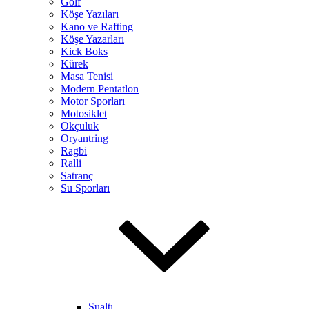
Golf
Köşe Yazıları
Kano ve Rafting
Köşe Yazarları
Kick Boks
Kürek
Masa Tenisi
Modern Pentatlon
Motor Sporları
Motosiklet
Okçuluk
Oryantring
Ragbi
Ralli
Satranç
Su Sporları
Sualtı