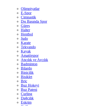
Olimpiyatlar
E-Spor
Cimnastik
Dış Basında Spor
Güreş
Halter
Hentbol
Judo
Karate
Tekvando
Kayak
Amatörspor
Atıcılık ve Avcılık
Badminton
Bilardo
Binicilik
Bisiklet
Briç
Buz Hokeyi
Buz Pateni
Curling
Dağcılık
Eskrim