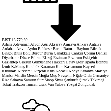
BİST
13.779,39
Adana
Adıyaman
Afyon
Ağrı
Aksaray
Amasya
Ankara
Antalya
Ardahan
Artvin
Aydın
Balıkesir
Bartın
Batman
Bayburt
Bilecik
Bingöl
Bitlis
Bolu
Burdur
Bursa
Çanakkale
Çankırı
Çorum
Denizli
Diyarbakır
Düzce
Edirne
Elazığ
Erzincan
Erzurum
Eskişehir
Gaziantep
Giresun
Gümüşhane
Hakkari
Hatay
Iğdır
Isparta
İstanbul
İzmir
K.Maraş
Karabük
Karaman
Kars
Kastamonu
Kayseri
Kırıkkale
Kırklareli
Kırşehir
Kilis
Kocaeli
Konya
Kütahya
Malatya
Manisa
Mardin
Mersin
Muğla
Muş
Nevşehir
Niğde
Ordu
Osmaniye
Rize
Sakarya
Samsun
Siirt
Sinop
Sivas
Şanlıurfa
Şırnak
Tekirdağ
Tokat
Trabzon
Tunceli
Uşak
Van
Yalova
Yozgat
Zonguldak