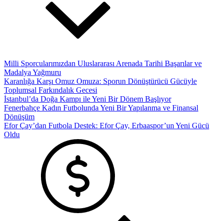
Milli Sporcularımızdan Uluslararası Arenada Tarihi Başarılar ve
Madalya Yağmuru
Karanlığa Karşı Omuz Omuza: Sporun Dönüştürücü Gücüyle
Toplumsal Farkındalık Gecesi
İstanbul’da Doğa Kampı ile Yeni Bir Dönem Başlıyor
Fenerbahçe Kadın Futbolunda Yeni Bir Yapılanma ve Finansal
Dönüşüm
Efor Çay’dan Futbola Destek: Efor Çay, Erbaaspor’un Yeni Gücü
Oldu