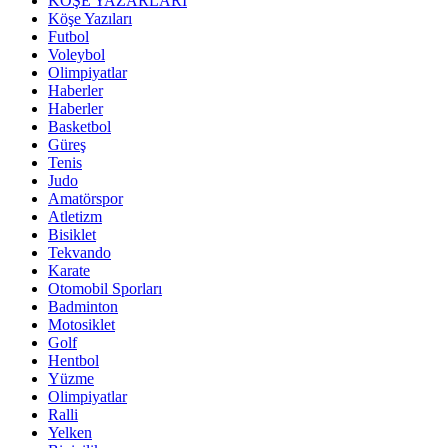
KÖŞE YAZARLARI
Köşe Yazıları
Futbol
Voleybol
Olimpiyatlar
Haberler
Haberler
Basketbol
Güreş
Tenis
Judo
Amatörspor
Atletizm
Bisiklet
Tekvando
Karate
Otomobil Sporları
Badminton
Motosiklet
Golf
Hentbol
Yüzme
Olimpiyatlar
Ralli
Yelken