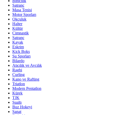
Binicilik
Satranç
Masa Tenisi
Motor Sporları
Okçuluk
Halter
Kültür
Cimnastik
Satranç
Kayak
Eskrim
Kick Boks
Su Sporları
Bilardo
Atıcılık ve Avcılık
Ragbi
Curling
Kano ve Rafting
Triatlon
Modern Pentatlon
Kürek
TJK
Sualtı
Buz Hokeyi
Sanat