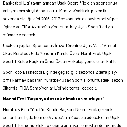
Basketbol Ligi takımlarından Uşak Sportif ile olan sponsorluk
anlaşmasını bir yıl daha uzattı. Kırmızı siyahlı ekip, son iki
sezonda olduğu gibi 2016-2017 sezonunda da basketbol süper
liginde ve FIBA Avrupa’da yine Muratbey Uşak Sportif adıyla
mücadele edecek.
Uşak da yapılan Sponsorluk İmza Törenine Uşak Valisi Ahmet
Okur, Muratbey Gıda Yönetim Kurulu Üyesi Murat Erol, Uşak
Sportif Kulüp Başkanı Ömer Özden ve kulüp yöneticileri katıldı.
Spor Toto Basketbol Ligi’nde geçirdiği 3 sezonda 2 defa play-
off’a kalmayı başaran Muratbey Uşak Sportif, önümüzdeki sezon
ülkemizi FIBA Şampiyonlar Ligi’nde temsil edecek.
Necmi Erol “Başarıya destek olmaktan mutluyuz”
Muratbey Gıda Yönetim Kurulu Başkanı Necmi Erol, gelecek
sezon hem ligde hem de Avrupa’da mücadele edecek olan Uşak
Sportif ile sponsorluk sözleşmelerini yenilemekten dolayı mutlu