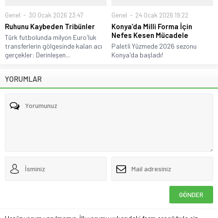
Genel
30 Ocak 2026 23:47
Genel
24 Ocak 2026 19:22
Ruhunu Kaybeden Tribünler
Konya’da Milli Forma İçin
Nefes Kesen Mücadele
Türk futbolunda milyon Euro'luk
transferlerin gölgesinde kalan acı
Paletli Yüzmede 2026 sezonu
gerçekler: Derinleşen...
Konya'da başladı!
YORUMLAR