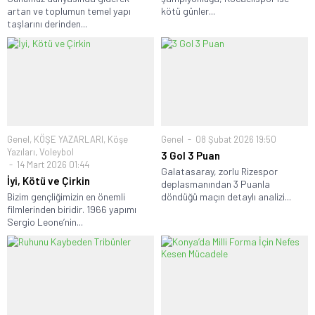
artan ve toplumun temel yapı
kötü günler...
taşlarını derinden...
Genel
,
KÖŞE YAZARLARI
,
Köşe
Genel
08 Şubat 2026 19:50
Yazıları
,
Voleybol
3 Gol 3 Puan
14 Mart 2026 01:44
Galatasaray, zorlu Rizespor
İyi, Kötü ve Çirkin
deplasmanından 3 Puanla
Bizim gençliğimizin en önemli
döndüğü maçın detaylı analizi...
filmlerinden biridir. 1966 yapımı
Sergio Leone’nin...