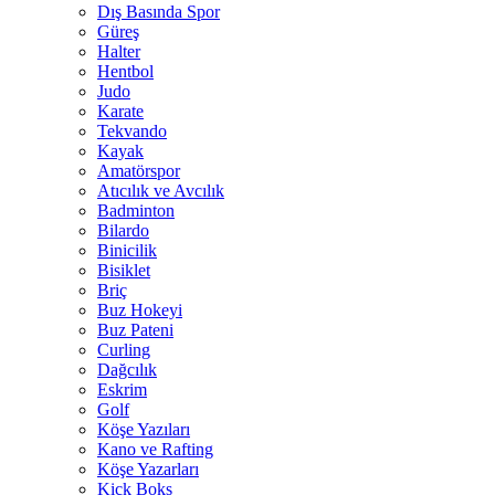
Dış Basında Spor
Güreş
Halter
Hentbol
Judo
Karate
Tekvando
Kayak
Amatörspor
Atıcılık ve Avcılık
Badminton
Bilardo
Binicilik
Bisiklet
Briç
Buz Hokeyi
Buz Pateni
Curling
Dağcılık
Eskrim
Golf
Köşe Yazıları
Kano ve Rafting
Köşe Yazarları
Kick Boks