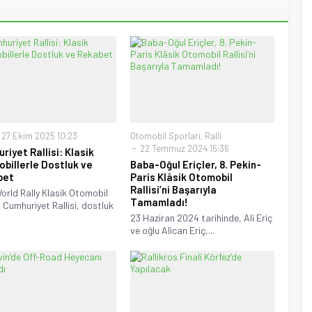
27 Ekim 2025 10:23
Otomobil Sporları
,
Ralli
22 Temmuz 2024 15:36
riyet Rallisi: Klasik
billerle Dostluk ve
Baba-Oğul Eriçler, 8. Pekin-
bet
Paris Klâsik Otomobil
Rallisi’ni Başarıyla
orld Rally Klasik Otomobil
Tamamladı!
 Cumhuriyet Rallisi, dostluk
23 Haziran 2024 tarihinde, Ali Eriç
ve oğlu Alican Eriç,...