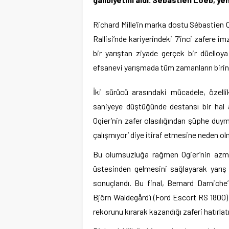
Richard Mille’in marka dostu Sébastien 
Rallisi’nde kariyerindeki 7’inci zafere i
bir yarıştan ziyade gerçek bir düelloya
efsanevi yarışmada tüm zamanların birincis
İki sürücü arasındaki mücadele, özellik
saniyeye düştüğünde destansı bir hal al
Ogier’nin zafer olasılığından şüphe du
çalışmıyor’ diye itiraf etmesine neden o
Bu olumsuzluğa rağmen Ogier’nin azmi 
üstesinden gelmesini sağlayarak yarış 
sonuçlandı. Bu final, Bernard Darniche
Björn Waldegård’ı (Ford Escort RS 1800) y
rekorunu kırarak kazandığı zaferi hatırlat