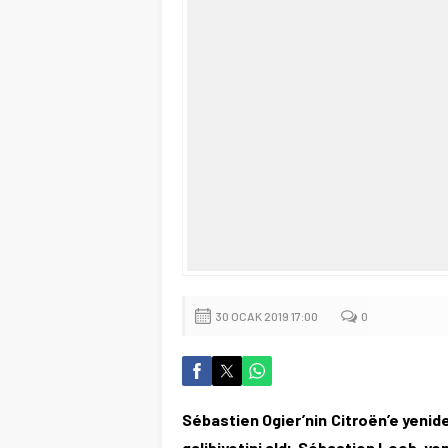
30 OCAK 2019 17:00
0
Sébastien Ogier’nin Citroën’e yenide
galibiyetini aldı. Sébastien Loeb, ye