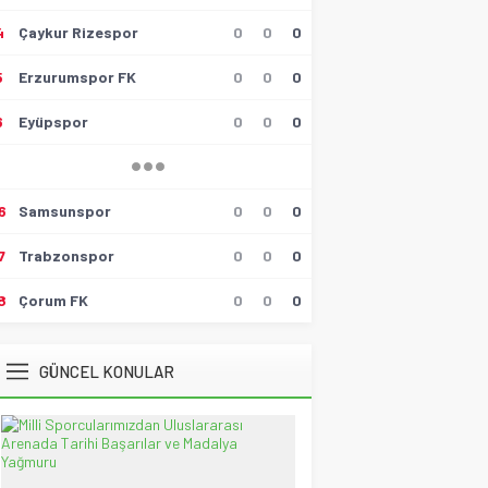
4
Çaykur Rizespor
0
0
0
Hüseyin Tokmak
Gollü Beraberlik..!!
5
Erzurumspor FK
0
0
0
17 Mayıs 2026 23:00
6
Eyüpspor
0
0
0
Muzaffer Batumlu
4 Büyüklerin Bu Hafta Maçlarını
Yönetecek Hakemler Belli
Oldu!
19 Ağustos 2021 21:05
6
Samsunspor
0
0
0
Savaş Özalp
7
Trabzonspor
0
0
0
UEFA Son 16 Turu’nda
NoFenerbahçe! YesTtingham
Forest!
8
Çorum FK
0
0
0
20 Şubat 2026 23:45
Selçuk Tuna
GÜNCEL KONULAR
Atatürk’ün Kızları
28 Temmuz 2026 12:40
Spor Meydanı
100. Gazi Koşusu’nda zafere