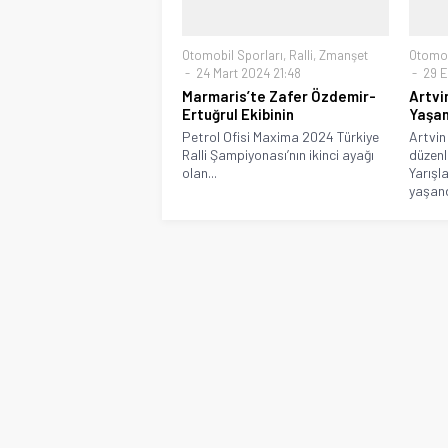
Otomobil Sporları
,
Ralli
,
Zmanşet
Otomob
24 Mart 2024 21:48
29 Ey
Marmaris’te Zafer Özdemir-
Artvi
Ertuğrul Ekibinin
Yaşan
Petrol Ofisi Maxima 2024 Türkiye
Artvin
Ralli Şampiyonası’nın ikinci ayağı
düzenl
olan...
Yarışl
yaşandı