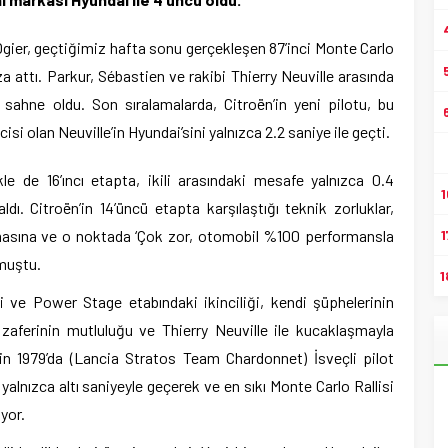
Ogier, geçtiğimiz hafta sonu gerçekleşen 87’inci Monte Carlo
mza attı. Parkur, Sébastien ve rakibi Thierry Neuville arasında
 sahne oldu. Son sıralamalarda, Citroën’in yeni pilotu, bu
i olan Neuville’in Hyundai’sini yalnızca 2.2 saniye ile geçti.
le de 16’ıncı etapta, ikili arasındaki mesafe yalnızca 0.4
1
dı. Citroën’in 14’üncü etapta karşılaştığı teknik zorluklar,
ymasına ve o noktada ‘Çok zor, otomobil %100 performansla
1
lmuştu.
1
ve Power Stage etabındaki ikinciliği, kendi şüphelerinin
zaferinin mutluluğu ve Thierry Neuville ile kucaklaşmayla
’in 1979’da (Lancia Stratos Team Chardonnet) İsveçli pilot
alnızca altı saniyeyle geçerek ve en sıkı Monte Carlo Rallisi
ıyor.