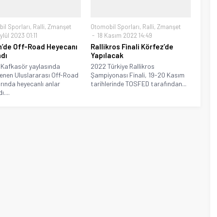
il Sporları
,
Ralli
,
Zmanşet
Otomobil Sporları
,
Ralli
,
Zmanşet
lül 2023 01:11
18 Kasım 2022 14:49
n’de Off-Road Heyecanı
Rallikros Finali Körfez’de
dı
Yapılacak
 Kafkasör yaylasında
2022 Türkiye Rallikros
enen Uluslararası Off-Road
Şampiyonası Finali, 19-20 Kasım
arında heyecanlı anlar
tarihlerinde TOSFED tarafından...
....