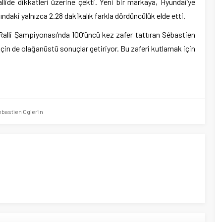
llide dikkatleri üzerine çekti. Yeni bir markaya, Hyundai’ye
ındaki yalnızca 2.28 dakikalık farkla dördüncülük elde etti.
Ralli Şampiyonası’nda 100’üncü kez zafer tattıran Sébastien
 için de olağanüstü sonuçlar getiriyor. Bu zaferi kutlamak için
bastien Ogier'in