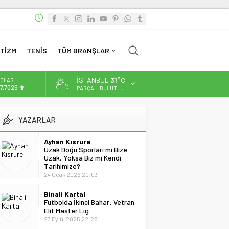
TİZM
TENİS
TÜM BRANŞLAR
İSTANBUL
31°C
OLAR
7,7025
PARÇALI BULUTLU
URO
5,0112
YAZARLAR
LTIN
.519,97
Ayhan Kısrure
Uzak Doğu Sporları mı Bize
İST
Uzak, Yoksa Biz mi Kendi
3.798,82
Tarihimize?
24 Ocak 2026 20:03
Binali Kartal
Futbolda İkinci Bahar: Vetran
Elit Master Lig
23 Eylül 2025 22:28