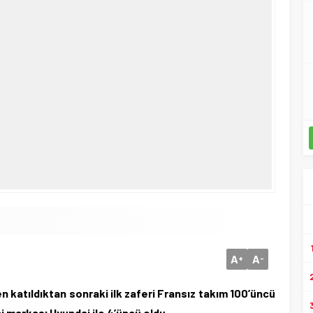
A
A
+
-
n katıldıktan sonraki ilk zaferi Fransız takım 100’üncü
ni markası Hyundai ile 4’üncü oldu.