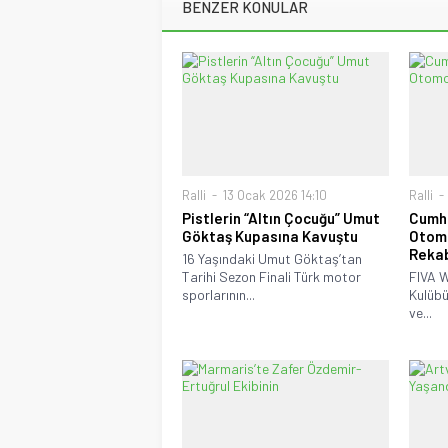
BENZER KONULAR
Ralli
13 Ocak 2026 14:10
Ralli
Pistlerin “Altın Çocuğu” Umut
Cumhu
Göktaş Kupasına Kavuştu
Otomo
Reka
16 Yaşındaki Umut Göktaş’tan
Tarihi Sezon Finali Türk motor
FIVA W
sporlarının...
Kulübü
ve...