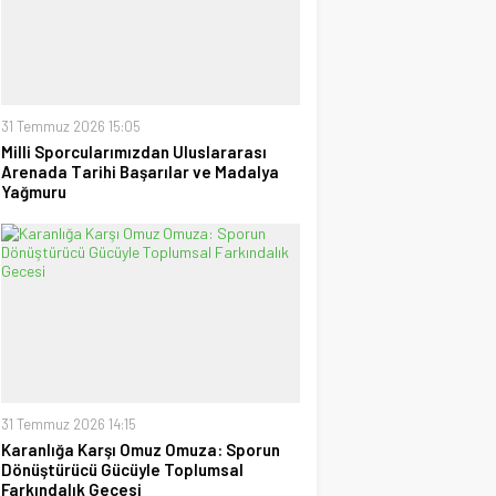
uzanan Bay Nalçakan oldu
30 Haziran 2026 17:09
Tayyar Sümen
Sultanlar Sizlerle Gurur
Duyuyoruz!
28 Temmuz 2026 15:15
31 Temmuz 2026 15:05
Milli Sporcularımızdan Uluslararası
Arenada Tarihi Başarılar ve Madalya
Ufuk Ağca
Yağmuru
“Şampiyon” Galatasaray
09 Mayıs 2026 23:05
31 Temmuz 2026 14:15
Karanlığa Karşı Omuz Omuza: Sporun
Dönüştürücü Gücüyle Toplumsal
Farkındalık Gecesi