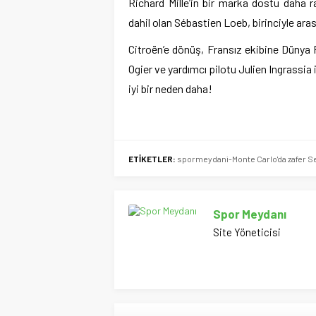
Richard Mille’in bir marka dostu daha ra
dahil olan Sébastien Loeb, birinciyle aras
Citroën’e dönüş, Fransız ekibine Dünya 
Ogier ve yardımcı pilotu Julien Ingrassia
iyi bir neden daha!
ETİKETLER:
spormeydani-Monte Carlo'da zafer Se
Spor Meydanı
Site Yöneticisi