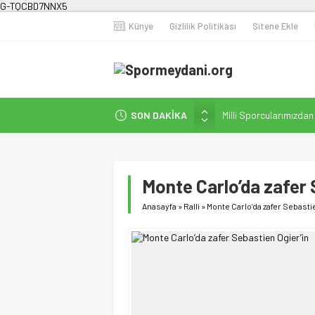
G-TQCBD7NNX5
Künye
Gizlilik Politikası
Sitene Ekle
SON DAKİKA
Milli Sporcularımızda
Karanlığa Karşı Omuz
Gecesi
İstanbul’da Doğa Kampı
Monte Carlo’da zafer 
Fenerbahçe Kadın Fut
Anasayfa
»
Ralli
»
Monte Carlo’da zafer Sebasti
Efor Çay’dan Futbola 