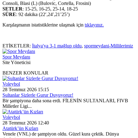
Consoli, Blasi (L) (Bulovic, Cortella, Frosini)
SETLER
: 15-25, 16-25, 25-14, 18-25
SÜRE
: 92 dakika (22′,24′,21’25’)
Karşılaşmanın istatistiklerine ulaşmak için
tıklayınız.
ETİKETLER:
İtalya'ya 3-1 mağlup oldu
,
spormeydani-Millilerimiz
Spor Meydanı
Site Yöneticisi
BENZER KONULAR
Voleybol
28 Temmuz 2026 15:15
Sultanlar Sizlerle Gurur Duyuyoruz!
Bir şampiyona daha sona erdi. FİLENİN SULTANLARI, FIVB
Milletler Ligi...
Voleybol
28 Temmuz 2026 12:40
Atatürk’ün Kızları
Venele (VNL) de şampiyon oldu. Güzel kura çektik. Dünya