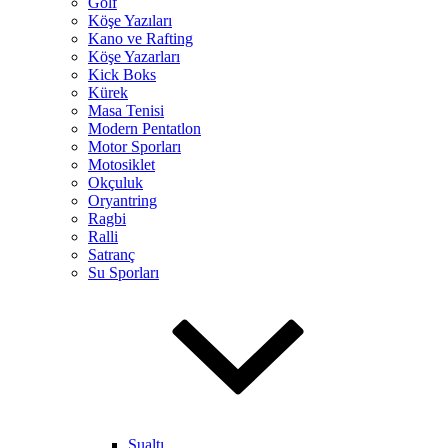
Golf
Köşe Yazıları
Kano ve Rafting
Köşe Yazarları
Kick Boks
Kürek
Masa Tenisi
Modern Pentatlon
Motor Sporları
Motosiklet
Okçuluk
Oryantring
Ragbi
Ralli
Satranç
Su Sporları
Sualtı