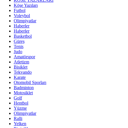
KÖŞE YAZARLARI
Köşe Yazıları
Futbol
Voleybol
Olimpiyatlar
Haberler
Haberler
Basketbol
Güreş
Tenis
Judo
Amatörspor
Atletizm
Bisiklet
Tekvando
Karate
Otomobil Sporları
Badminton
Motosiklet
Golf
Hentbol
Yüzme
Olimpiyatlar
Ralli
Yelken