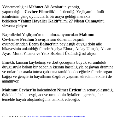
Yönetmenliğini
Mehmet Ali Arslan
’ın yaptığı,
yapımcılığını
Cevher Filmcilik
’in üstlendiği Yeşilçam’ın ünlü
isimlerinin genç oyuncularla bir araya geldiği merakla
beklenen
“Yalnız Hayaller Kaldı”
filmi
27 Nisan Cuma
günü
vizyona giriyor.
Başrollerini Yeşilçam’ın unutulmaz oyuncuları
Mahmut
Cevher
ve
Perihan Savaş
ile son dönemin başarılı
oyuncularından
Ecem Baltacı
’nın paylaştığı duygu dolu aile
hikayesinin anlatıldığı filmde Açelya Elmas, Atılay Uluışık, Alican
Ayas, Murat Yılancı ve Yeliz Bozkurt Üstündağ rol alıyor.
Emekli, karısını kaybetmiş ve dört çocuğuna büyük sorumluluk
duygusuyla bakan bir babanın kızının hastalığıyla başlayan dramına
ve onları bir arada tutma çabasına tanıklık edeceğimiz filmde organ
bağışı ve gençlerin hayatlarını özgürce yaşama sürecinin etkileri de
anlatılıyor.
Mahmut Cevher
’in kaleminden
Nimet Erdem’
in senaryolaştırdığı
öyküde hüzün, sevgi, acı ve umut dolu öykülerin gerçekçi bir
temelde hayatı oluşturduğuna tanıklık edeceğiz.