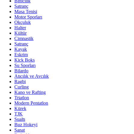
Binicilik
Satranç
Masa Tenisi
Motor Sporları
Okçuluk
Halter
Kültür
Cimnastik
Satranç
Kayak
Eskrim
Kick Boks
Su Sporları
Bilardo
Atıcılık ve Avcılık
Ragbi
Curling
Kano ve Rafting
Triatlon
Modern Pentatlon
Kürek
TJK
Sualtı
Buz Hokeyi
Sanat