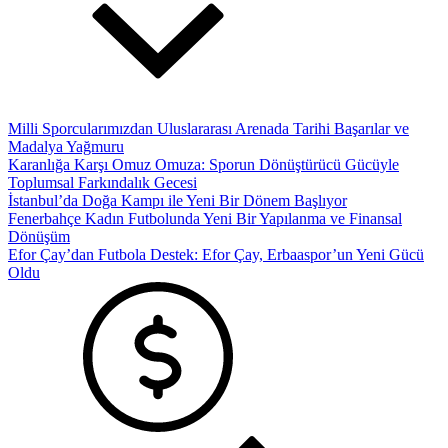
Milli Sporcularımızdan Uluslararası Arenada Tarihi Başarılar ve
Madalya Yağmuru
Karanlığa Karşı Omuz Omuza: Sporun Dönüştürücü Gücüyle
Toplumsal Farkındalık Gecesi
İstanbul’da Doğa Kampı ile Yeni Bir Dönem Başlıyor
Fenerbahçe Kadın Futbolunda Yeni Bir Yapılanma ve Finansal
Dönüşüm
Efor Çay’dan Futbola Destek: Efor Çay, Erbaaspor’un Yeni Gücü
Oldu