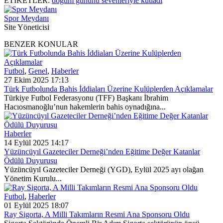
ETİKETLER:
doğum gününü sevenleriyle kutladı
Spor Meydanı
Site Yöneticisi
BENZER KONULAR
Futbol
,
Genel
,
Haberler
27 Ekim 2025 17:13
Türk Futbolunda Bahis İddiaları Üzerine Kulüplerden Açıklamalar
Türkiye Futbol Federasyonu (TFF) Başkanı İbrahim
Hacıosmanoğlu’nun hakemlerin bahis oynadığına...
Haberler
14 Eylül 2025 14:17
Yüzüncüyıl Gazeteciler Derneği’nden Eğitime Değer Katanlar
Ödülü Duyurusu
Yüzüncüyıl Gazeteciler Derneği (YGD), Eylül 2025 ayı olağan
Yönetim Kurulu...
Futbol
,
Haberler
01 Eylül 2025 18:07
Ray Sigorta, A Milli Takımların Resmi Ana Sponsoru Oldu