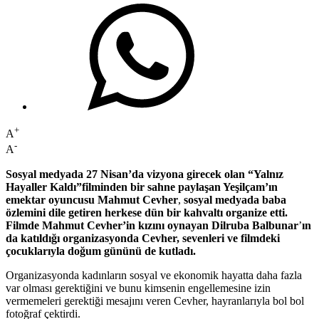
+
A
-
A
Sosyal medyada 27 Nisan’da vizyona girecek olan “Yalnız
Hayaller Kaldı”filminden bir sahne paylaşan Yeşilçam’ın
emektar oyuncusu Mahmut Cevher
,
sosyal medyada baba
özlemini dile getiren herkese dün bir kahvaltı organize etti.
Filmde Mahmut Cevher’in kızını oynayan Dilruba Balbunar
’
ın
da katıldığı organizasyonda Cevher, sevenleri ve filmdeki
çocuklarıyla doğum gününü de kutladı.
Organizasyonda kadınların sosyal ve ekonomik hayatta daha fazla
var olması gerektiğini ve bunu kimsenin engellemesine izin
vermemeleri gerektiği mesajını veren Cevher, hayranlarıyla bol bol
fotoğraf çektirdi.