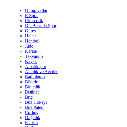
Olimpiyatlar
E-Spor
Cimnastik
Dış Basında Spor
Güreş
Halter
Hentbol
Judo
Karate
Tekvando
Kayak
Amatörspor
Atıcılık ve Avcılık
Badminton
Bilardo
Binicilik
Bisiklet
Briç
Buz Hokeyi
Buz Pateni
Curling
Dağcılık
Eskrim