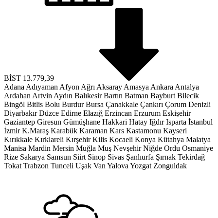
BİST
13.779,39
Adana
Adıyaman
Afyon
Ağrı
Aksaray
Amasya
Ankara
Antalya
Ardahan
Artvin
Aydın
Balıkesir
Bartın
Batman
Bayburt
Bilecik
Bingöl
Bitlis
Bolu
Burdur
Bursa
Çanakkale
Çankırı
Çorum
Denizli
Diyarbakır
Düzce
Edirne
Elazığ
Erzincan
Erzurum
Eskişehir
Gaziantep
Giresun
Gümüşhane
Hakkari
Hatay
Iğdır
Isparta
İstanbul
İzmir
K.Maraş
Karabük
Karaman
Kars
Kastamonu
Kayseri
Kırıkkale
Kırklareli
Kırşehir
Kilis
Kocaeli
Konya
Kütahya
Malatya
Manisa
Mardin
Mersin
Muğla
Muş
Nevşehir
Niğde
Ordu
Osmaniye
Rize
Sakarya
Samsun
Siirt
Sinop
Sivas
Şanlıurfa
Şırnak
Tekirdağ
Tokat
Trabzon
Tunceli
Uşak
Van
Yalova
Yozgat
Zonguldak