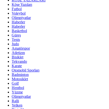
KÖŞE YAZARLARI
Köşe Yazıları
Futbol
Voleybol
Olimpiyatlar
Haberler
Haberler
Basketbol
Güreş
Tenis
Judo
Amatörspor
Atletizm
Bisiklet
Tekvando
Karate
Otomobil Sporları
Badminton
Motosiklet
Golf
Hentbol
Yüzme
Olimpiyatlar
Ralli
Yelken