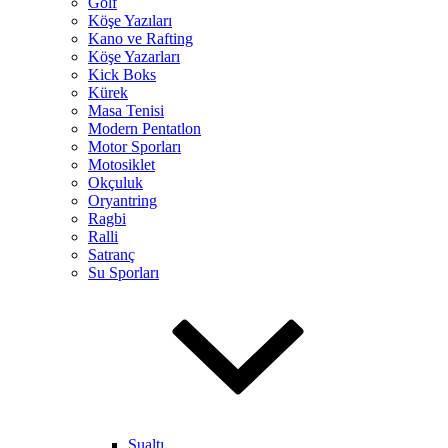
Golf
Köşe Yazıları
Kano ve Rafting
Köşe Yazarları
Kick Boks
Kürek
Masa Tenisi
Modern Pentatlon
Motor Sporları
Motosiklet
Okçuluk
Oryantring
Ragbi
Ralli
Satranç
Su Sporları
Sualtı