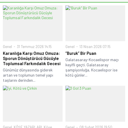
Genel
31 Temmuz 2026 14:15
Genel
13 Nisan 2026 07:15
Karanlığa Karşı Omuz Omuza:
“Buruk” Bir Puan
Sporun Dönüştürücü Gücüyle
Galatasaray-Kocaelispor maçı
Toplumsal Farkındalık Gecesi
keyifli geçti. Galatasaray
Günümüz dünyasında giderek
şampiyonluğa, Kocaelispor ise
artan ve toplumun temel yapı
kötü günler...
taşlarını derinden...
Genel
,
KÖŞE YAZARLARI
,
Köşe
Genel
08 Şubat 2026 19:50