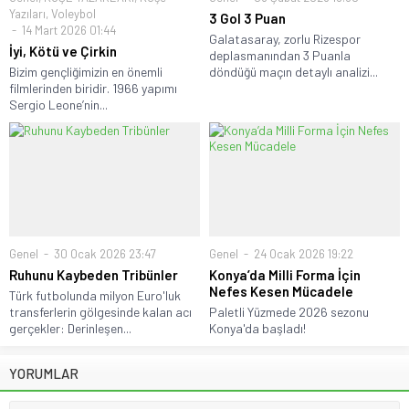
Yazıları
,
Voleybol
3 Gol 3 Puan
14 Mart 2026 01:44
Galatasaray, zorlu Rizespor
İyi, Kötü ve Çirkin
deplasmanından 3 Puanla
Bizim gençliğimizin en önemli
döndüğü maçın detaylı analizi...
filmlerinden biridir. 1966 yapımı
Sergio Leone’nin...
Genel
30 Ocak 2026 23:47
Genel
24 Ocak 2026 19:22
Ruhunu Kaybeden Tribünler
Konya’da Milli Forma İçin
Nefes Kesen Mücadele
Türk futbolunda milyon Euro'luk
transferlerin gölgesinde kalan acı
Paletli Yüzmede 2026 sezonu
gerçekler: Derinleşen...
Konya'da başladı!
YORUMLAR