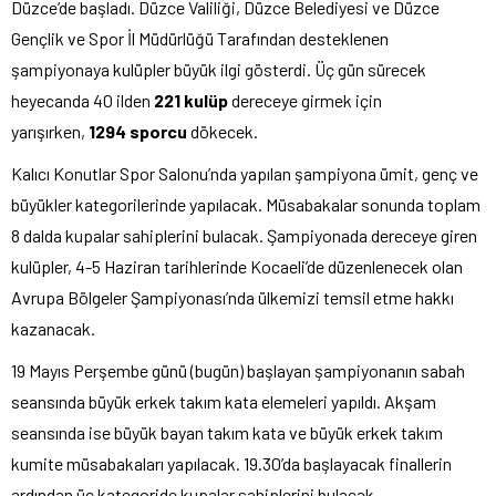
Düzce’de başladı. Düzce Valiliği, Düzce Belediyesi ve Düzce
Gençlik ve Spor İl Müdürlüğü Tarafından desteklenen
şampiyonaya kulüpler büyük ilgi gösterdi. Üç gün sürecek
heyecanda 40 ilden
221 kulüp
dereceye girmek için
yarışırken,
1294 sporcu
dökecek.
Kalıcı Konutlar Spor Salonu’nda
yapılan şampiyona ümit, genç ve
büyükler kategorilerinde yapılacak. Müsabakalar sonunda toplam
8 dalda kupalar sahiplerini bulacak. Şampiyonada dereceye giren
kulüpler, 4-5 Haziran tarihlerinde Kocaeli’de düzenlenecek olan
Avrupa Bölgeler Şampiyonası’nda ülkemizi temsil etme hakkı
kazanacak.
19 Mayıs Perşembe günü (bugün) başlayan şampiyonanın sabah
seansında büyük erkek takım kata elemeleri yapıldı. Akşam
seansında ise büyük bayan takım kata ve büyük erkek takım
kumite müsabakaları yapılacak. 19.30’da başlayacak finallerin
ardından üç kategoride kupalar sahiplerini bulacak.