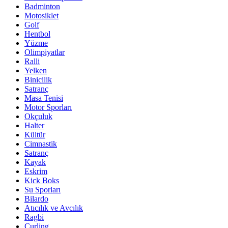
Badminton
Motosiklet
Golf
Hentbol
Yüzme
Olimpiyatlar
Ralli
Yelken
Binicilik
Satranç
Masa Tenisi
Motor Sporları
Okçuluk
Halter
Kültür
Cimnastik
Satranç
Kayak
Eskrim
Kick Boks
Su Sporları
Bilardo
Atıcılık ve Avcılık
Ragbi
Curling