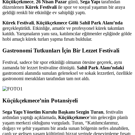
Küçükçekmece
,
26 Nisan Pazar
günü,
Sega Yapı
tarafından
düzenlenen
Kürek Festivali
ile spor ve sosyal yaşamın bir araya
geldiği renkli bir etkinliğe ev sahipliği yaptı.
Kürek Festivali
,
Küçükçekmece Gölü Sahil Park Alanı’nda
gerçekleştirildi. Etkinliğe, amatör ve profesyonel kürek takımları
katıldı. Yarışmaların yanı sıra, katılımcılar eğitmenler eşliğinde gölde
hobi amaçlı kürek turları yapma fırsatı buldular.
Gastronomi Tutkunları İçin Bir Lezzet Festivali
Festival, sadece bir spor etkinliği olmanın ötesine geçerek, aynı
zamanda bir lezzet festivaline dönüştü.
Sahil Park Alanı’ndaki
gastronomi alanında sunulan geleneksel ve sokak lezzetleri, özellikle
gastronomi meraklıları tarafından tam not aldı.
Küçükçekmece’nin Potansiyeli
Sega Yapı Yönetim Kurulu Başkanı Sezgin Turan
, festivalin
ardından yaptığı açıklamada,
Küçükçekmece
’nin geleceğin planlı
yaşam merkezi olduğunu vurguladı. Turan, “Katılımcılarımız,
doğayı ve şehir yaşamını bir arada sunan bölgenin nefes alınabilen,
canlı ve gelişen yaşam kültürünü bizzat yerinde deneyimleme fırsatı