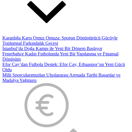
Karanlığa Karşı Omuz Omuza: Sporun Dönüştürücü Gücüyle
Toplumsal Farkındalık Gecesi
İstanbul’da Doğa Kampı ile Yeni Bir Dönem Başlıyor
Fenerbahçe Kadın Futbolunda Yeni Bir Yapılanma ve Finansal
Dönüşüm
Efor Çay’dan Futbola Destek: Efor Çay, Erbaaspor’un Yeni Gücü
Oldu
Milli Sporcularımızdan Uluslararası Arenada Tarihi Başarılar ve
Madalya Yağmuru