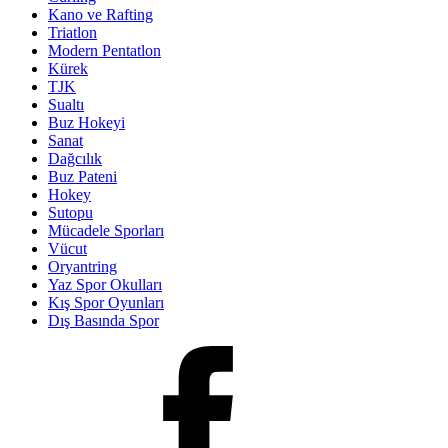
Kano ve Rafting
Triatlon
Modern Pentatlon
Kürek
TJK
Sualtı
Buz Hokeyi
Sanat
Dağcılık
Buz Pateni
Hokey
Sutopu
Mücadele Sporları
Vücut
Oryantring
Yaz Spor Okulları
Kış Spor Oyunları
Dış Basında Spor