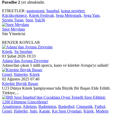
Paradise 2
yer almaktadır.
ETİKETLER:
gastronomi
,
İstanbul
,
konut projeleri
,
Küçükçekmece
,
Kürek Festivali
,
Sega Metropark
,
Sega Yapı
,
Sezgin Turan
,
Spor
,
Yalı36
Spor Meydanı
Site Yöneticisi
BENZER KONULAR
Kürek
,
Su Sporları
03 Şubat 2026 19:33
Adana’dan Avrupa Zirvesine
Adana'dan çıkan 5 milli sporcu, kano ve kürekte Avrupa'yı salladı!
Genel
,
Haberler
,
Kürek
02 Ağustos 2025 07:40
Kürekte Büyük Başarı
U23 Dünya Kürek Şampiyonası’nda Büyük Bir Başarı Elde Edildi.
Türkiye,...
Amatörspor
,
Atletizm
,
Badminton
,
Basketbol
,
Cimnastik
,
Futbol
,
Genel
,
Haberler
,
Judo
,
Karate
,
Kış Spor Oyunları
,
Kürek
,
Modern