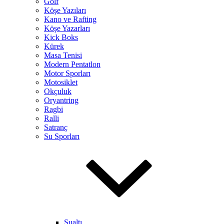
Golf
Köşe Yazıları
Kano ve Rafting
Köşe Yazarları
Kick Boks
Kürek
Masa Tenisi
Modern Pentatlon
Motor Sporları
Motosiklet
Okçuluk
Oryantring
Ragbi
Ralli
Satranç
Su Sporları
Sualtı