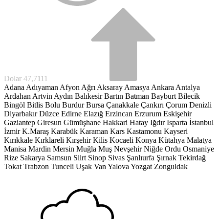
Euro
55,1881
Adana
Adıyaman
Afyon
Ağrı
Aksaray
Amasya
Ankara
Antalya
Ardahan
Artvin
Aydın
Balıkesir
Bartın
Batman
Bayburt
Bilecik
Bingöl
Bitlis
Bolu
Burdur
Bursa
Çanakkale
Çankırı
Çorum
Denizli
Diyarbakır
Düzce
Edirne
Elazığ
Erzincan
Erzurum
Eskişehir
Gaziantep
Giresun
Gümüşhane
Hakkari
Hatay
Iğdır
Isparta
İstanbul
İzmir
K.Maraş
Karabük
Karaman
Kars
Kastamonu
Kayseri
Kırıkkale
Kırklareli
Kırşehir
Kilis
Kocaeli
Konya
Kütahya
Malatya
Manisa
Mardin
Mersin
Muğla
Muş
Nevşehir
Niğde
Ordu
Osmaniye
Rize
Sakarya
Samsun
Siirt
Sinop
Sivas
Şanlıurfa
Şırnak
Tekirdağ
Tokat
Trabzon
Tunceli
Uşak
Van
Yalova
Yozgat
Zonguldak