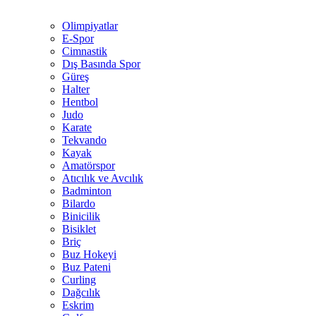
Olimpiyatlar
E-Spor
Cimnastik
Dış Basında Spor
Güreş
Halter
Hentbol
Judo
Karate
Tekvando
Kayak
Amatörspor
Atıcılık ve Avcılık
Badminton
Bilardo
Binicilik
Bisiklet
Briç
Buz Hokeyi
Buz Pateni
Curling
Dağcılık
Eskrim