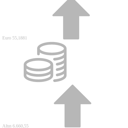
Altın
6.660,55
BİST
13.779,39