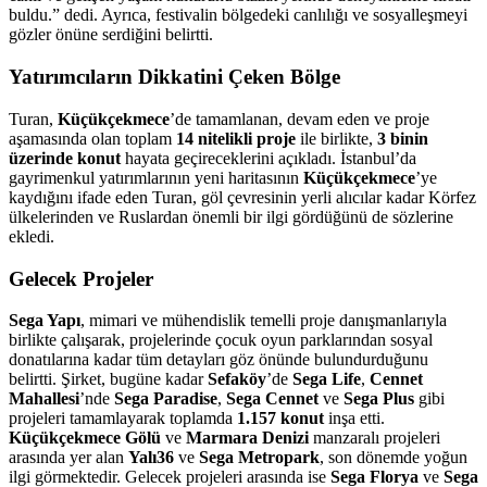
buldu.” dedi. Ayrıca, festivalin bölgedeki canlılığı ve sosyalleşmeyi
gözler önüne serdiğini belirtti.
Yatırımcıların Dikkatini Çeken Bölge
Turan,
Küçükçekmece
’de tamamlanan, devam eden ve proje
aşamasında olan toplam
14 nitelikli proje
ile birlikte,
3 binin
üzerinde konut
hayata geçireceklerini açıkladı. İstanbul’da
gayrimenkul yatırımlarının yeni haritasının
Küçükçekmece
’ye
kaydığını ifade eden Turan, göl çevresinin yerli alıcılar kadar Körfez
ülkelerinden ve Ruslardan önemli bir ilgi gördüğünü de sözlerine
ekledi.
Gelecek Projeler
Sega Yapı
, mimari ve mühendislik temelli proje danışmanlarıyla
birlikte çalışarak, projelerinde çocuk oyun parklarından sosyal
donatılarına kadar tüm detayları göz önünde bulundurduğunu
belirtti. Şirket, bugüne kadar
Sefaköy
’de
Sega Life
,
Cennet
Mahallesi
’nde
Sega Paradise
,
Sega Cennet
ve
Sega Plus
gibi
projeleri tamamlayarak toplamda
1.157 konut
inşa etti.
Küçükçekmece Gölü
ve
Marmara Denizi
manzaralı projeleri
arasında yer alan
Yalı36
ve
Sega Metropark
, son dönemde yoğun
ilgi görmektedir. Gelecek projeleri arasında ise
Sega Florya
ve
Sega