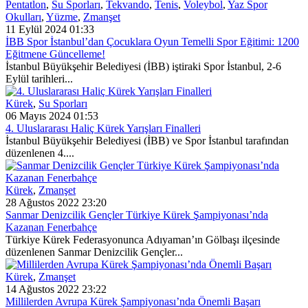
Pentatlon
,
Su Sporları
,
Tekvando
,
Tenis
,
Voleybol
,
Yaz Spor
Okulları
,
Yüzme
,
Zmanşet
11 Eylül 2024 01:33
İBB Spor İstanbul’dan Çocuklara Oyun Temelli Spor Eğitimi: 1200
Eğitmene Güncelleme!
İstanbul Büyükşehir Belediyesi (İBB) iştiraki Spor İstanbul, 2-6
Eylül tarihleri...
Kürek
,
Su Sporları
06 Mayıs 2024 01:53
4. Uluslararası Haliç Kürek Yarışları Finalleri
İstanbul Büyükşehir Belediyesi (İBB) ve Spor İstanbul tarafından
düzenlenen 4....
Kürek
,
Zmanşet
28 Ağustos 2022 23:20
Sanmar Denizcilik Gençler Türkiye Kürek Şampiyonası’nda
Kazanan Fenerbahçe
Türkiye Kürek Federasyonunca Adıyaman’ın Gölbaşı ilçesinde
düzenlenen Sanmar Denizcilik Gençler...
Kürek
,
Zmanşet
14 Ağustos 2022 23:22
Millilerden Avrupa Kürek Şampiyonası’nda Önemli Başarı