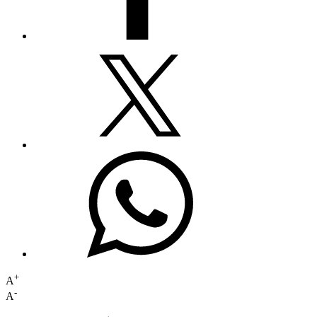
+
A
-
A