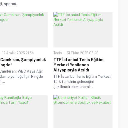
ği, sporun...
12 Aralık 2025 21:34
Tenis
31 Ekim 2025 08:40
Camkıran, Şampiyonluk
TTF İstanbul Tenis Eğitim
Ringde!
Merkezi Yenilenen
Altyapısıyla Açıldı
Camkıran, WBC Asya Ağır
 Şampiyonluğu İçin Ringde
TTF İstanbul Tenis Eğitim Merkezi,
i...
Türk tenisinin geleceğini
şekillendirecek önemli...