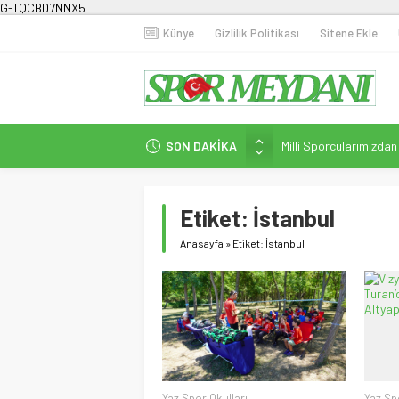
G-TQCBD7NNX5
Künye
Gizlilik Politikası
Sitene Ekle
SON DAKİKA
Milli Sporcularımızda
Karanlığa Karşı Omuz
Gecesi
Etiket:
İstanbul
İstanbul’da Doğa Kampı
Fenerbahçe Kadın Fut
Anasayfa
»
Etiket: İstanbul
Efor Çay’dan Futbola 
Yaz Spor Okulları
Yaz Sp