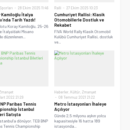
Sporları
28 Ekim 2025 11:46
Ralli
27 Ekim 2025 10:23
 Kamiloğlu İtalya
Cumhuriyet Rallisi: Klasik
ı’nda Tarih Yazdı!
Otomobillerle Dostluk ve
Rekabet
lotu Koray Kamiloğlu, 25-26
e İtalya’daki Misano
FIVA World Rally Klasik Otomobil
de düzenlenen...
Kulübü Cumhuriyet Rallisi, dostluk
ve...
Zmanşet
Haberler
,
Kültür
,
Zmanşet
art 2022 21:29
08 Temmuz 2021 21:22
NP Paribas Tennis
Metro İstasyonları İhaleye
ionship İstanbul
Açılıyor
eri Satışta
Günde 2,5 milyonu aşkın yolcu
İstanbul’a dönüyor. TEB BNP
kapasitesiyle 16 hatta 189
as Tennis Championship
istasyonda...