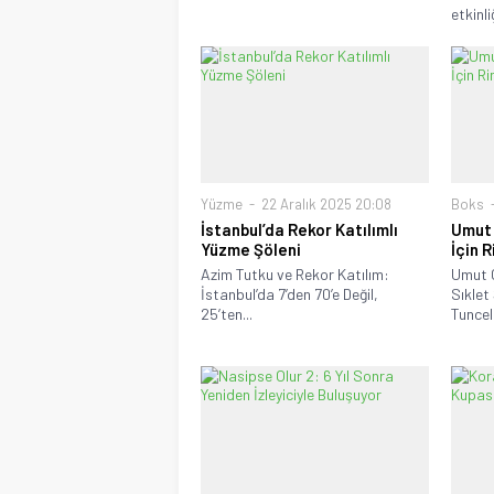
etkinli
Yüzme
22 Aralık 2025 20:08
Boks
İstanbul’da Rekor Katılımlı
Umut 
Yüzme Şöleni
İçin 
Azim Tutku ve Rekor Katılım:
Umut 
İstanbul’da 7’den 70’e Değil,
Sıklet
25’ten...
Tuncelil