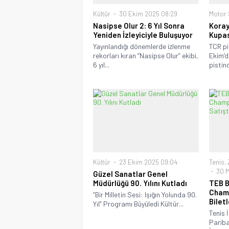
Kültür
30 Ekim 2025 08:29
Motor 
Nasipse Olur 2: 6 Yıl Sonra
Koray
Yeniden İzleyiciyle Buluşuyor
Kupas
Yayınlandığı dönemlerde izlenme
TCR pi
rekorları kıran “Nasipse Olur” ekibi,
Ekim’d
6 yıl...
pistin
Kültür
23 Ekim 2025 09:04
Tenis
,
30 M
Güzel Sanatlar Genel
Müdürlüğü 90. Yılını Kutladı
TEB B
Champ
“Bir Milletin Sesi: Işığın Yolunda 90.
Biletl
Yıl” Programı Büyüledi Kültür...
Tenis 
Parib