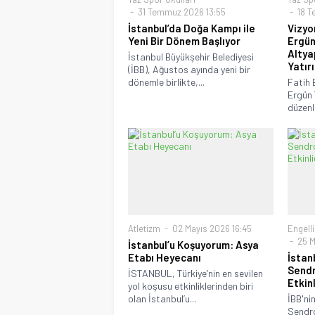
31 Temmuz 2026 13:55
18 T
İstanbul’da Doğa Kampı ile
Vizyo
Yeni Bir Dönem Başlıyor
Ergün
Altya
İstanbul Büyükşehir Belediyesi
Yatır
(İBB), Ağustos ayında yeni bir
dönemle birlikte,...
Fatih 
Ergün 
düzenle
Atletizm
02 Mayıs 2026 16:45
Engelli
25 M
İstanbul’u Koşuyorum: Asya
Etabı Heyecanı
İstan
Sendr
İSTANBUL, Türkiye’nin en sevilen
Etkinl
yol koşusu etkinliklerinden biri
olan İstanbul’u...
İBB'ni
Sendr