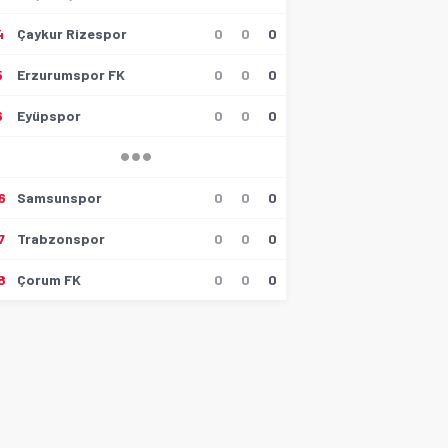
4
Çaykur Rizespor
0
0
0
5
Erzurumspor FK
0
0
0
6
Eyüpspor
0
0
0
6
Samsunspor
0
0
0
7
Trabzonspor
0
0
0
8
Çorum FK
0
0
0