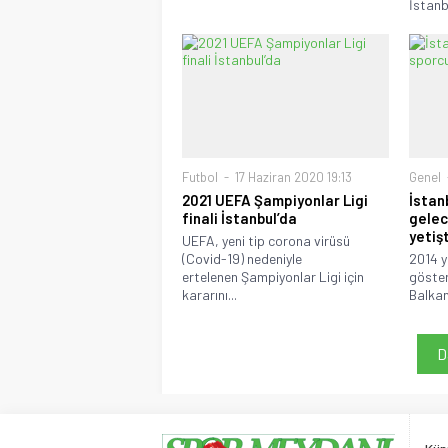
İstanb
Futbol
17 Haziran 2020 19:13
Genel
2021 UEFA Şampiyonlar Ligi
İstan
finali İstanbul’da
gelec
yetiş
UEFA, yeni tip corona virüsü
(Covid-19) nedeniyle
2014 yı
ertelenen Şampiyonlar Ligi için
göster
kararını...
Balkan
D