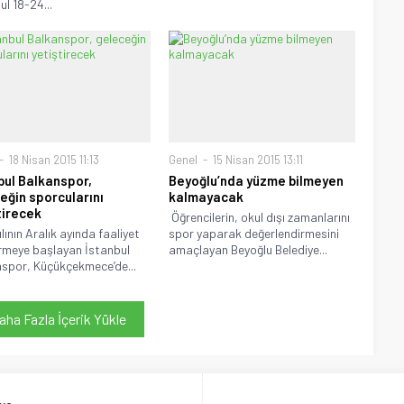
ul 18-24...
18 Nisan 2015 11:13
Genel
15 Nisan 2015 13:11
bul Balkanspor,
Beyoğlu’nda yüzme bilmeyen
eğin sporcularını
kalmayacak
tirecek
Öğrencilerin, okul dışı zamanlarını
lının Aralık ayında faaliyet
spor yaparak değerlendirmesini
meye başlayan İstanbul
amaçlayan Beyoğlu Belediye...
spor, Küçükçekmece’de...
aha Fazla İçerik Yükle