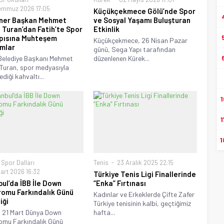
emmuz 2026 17:05
Küçükçekmece Gölü’nde Spor
ner Başkan Mehmet
ve Sosyal Yaşamı Buluşturan
 Turan’dan Fatih’te Spor
Etkinlik
pısına Muhteşem
Küçükçekmece, 26 Nisan Pazar
ımlar
günü, Sega Yapı tarafından
Belediye Başkanı Mehmet
düzenlenen Kürek...
Turan, spor medyasıyla
diği kahvaltı...
1
1
1
 Spor Dalları
Tenis
23 Aralık 2025 22:15
art 2026 16:32
Türkiye Tenis Ligi Finallerinde
bul’da İBB İle Down
“Enka” Fırtınası
omu Farkındalık Günü
Kadınlar ve Erkeklerde Çifte Zafer
iği
Türkiye tenisinin kalbi, geçtiğimiz
n 21 Mart Dünya Down
hafta...
omu Farkındalık Günü