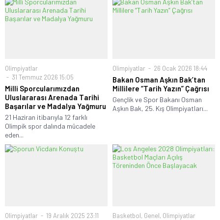
Olimpiyatlar
Olimpiyatlar
26 Ocak 2026 18:44
31 Temmuz 2026 15:05
Bakan Osman Aşkın Bak’tan
Milli Sporcularımızdan
Millilere “Tarih Yazın” Çağrısı
Uluslararası Arenada Tarihi
Gençlik ve Spor Bakanı Osman
Başarılar ve Madalya Yağmuru
Aşkın Bak, 25. Kış Olimpiyatları...
21 Haziran itibarıyla 12 farklı
Olimpik spor dalında mücadele
eden...
Olimpiyatlar
19 Aralık 2025 23:11
Basketbol
,
Genel
,
Olimpiyatlar