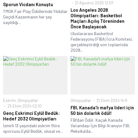
21 Ağustos 2025 12:07
Sporun Vicdanı Konuştu
Los Angeles 2028
TMOK Fair Play Ödüllerinde Yıldızlar
Olimpiyatları: Basketbol
Geçidi Kazanmanın her şey
Maçları Açılış Töreninden
sayıldığı...
Önce Başlayacak
Uluslararası Basketbol
Federasyonu (FIBA) İcra Komitesi,
gerçekleştirdiği son toplantıda
2028...
Eskrim
,
Olimpiyatlar
Olimpiyatlar
21 Ekim 2024 14:11
25 Ekim 2024 02:10
FBI, Kanada’lı mafya lideri için
Genç Eskrimci Eylül Bedük:
50 bin dolarlık ödül!
Hedef 2032 Olimpiyatları
FBI’dan Ödül: Kaçak Kanada
İzmirli 13 yaşındaki eskrim flöre
Vatandaşı İçin Bilgi Aranıyor FBI,
sporcusu Eylül Bedük, ulusal ve...
Meksika’da...