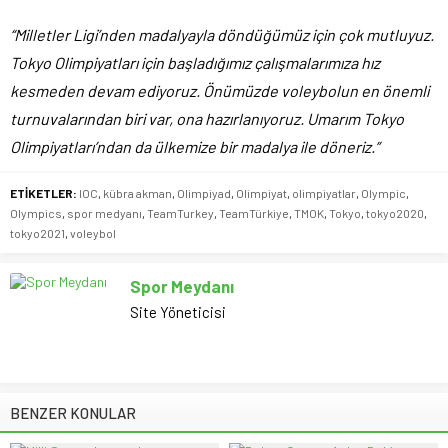
“Milletler Ligi’nden madalyayla döndüğümüz için çok mutluyuz.
Tokyo Olimpiyatları için başladığımız çalışmalarımıza hız
kesmeden devam ediyoruz. Önümüzde voleybolun en önemli
turnuvalarından biri var, ona hazırlanıyoruz. Umarım Tokyo
Olimpiyatları’ndan da ülkemize bir madalya ile döneriz.”
ETİKETLER:
IOC
,
kübra akman
,
Olimpiyad
,
Olimpiyat
,
olimpiyatlar
,
Olympic
,
Olympics
,
spor medyanı
,
TeamTurkey
,
TeamTürkiye
,
TMOK
,
Tokyo
,
tokyo2020
,
tokyo2021
,
voleybol
Spor Meydanı
Site Yöneticisi
BENZER KONULAR