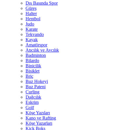
Dış Basında Spor
Güreş
Halter
Hentbol
Judo
Karate
Tekvando
Kayak
Amatörspor
Atıcılık ve Avcılık
Badminton
Bilardo
Binicilik
Bisiklet
Briç
Buz Hokeyi
Buz Pateni
Curling
Dağcılık
Eskrim
Golf
Köşe Yazıları
Kano ve Rafting
Köşe Yazarları
Kick Boks