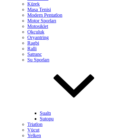
Kürek
Masa Tenisi
Modern Pentatlon
Motor Sporları
Motosiklet
Okçuluk
Oryantring
Ragbi
Ralli
Satranç
Su Sporları
Sualtı
Sutopu
Triatlon
Vücut
Yelken