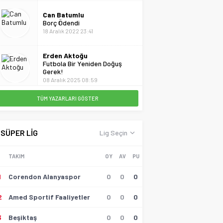
Can Batumlu
Borç Ödendi
18 Aralık 2022 23:41
Erden Aktoğu
Futbola Bir Yeniden Doğuş
Gerek!
08 Aralık 2025 08:59
Fatih Turan
TÜM YAZARLARI GÖSTER
Milli Sporcularımızdan
Uluslararası Arenada Tarihi
Başarılar ve Madalya Yağmuru
31 Temmuz 2026 15:05
SÜPER LİG
Lig Seçin
Gülçin Demircan
TAKIM
OY
AV
PU
Barış Alper Neden Hedefte?
10 Nisan 2026 13:18
1
Corendon Alanyaspor
0
0
0
Hayati Akbaş
2
Amed Sportif Faaliyetler
0
0
0
Artvin Amatör Ligi Şampiyonu
Borçkaspor Oldu
03 Mayıs 2026 00:19
3
Beşiktaş
0
0
0