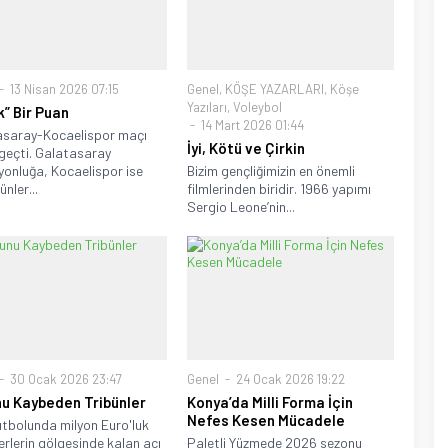
13 Nisan 2026 07:15
Genel
,
KÖŞE YAZARLARI
,
Köşe
Yazıları
,
Voleybol
k” Bir Puan
14 Mart 2026 01:44
asaray-Kocaelispor maçı
İyi, Kötü ve Çirkin
i geçti. Galatasaray
onluğa, Kocaelispor ise
Bizim gençliğimizin en önemli
nler...
filmlerinden biridir. 1966 yapımı
Sergio Leone’nin...
30 Ocak 2026 23:47
Genel
24 Ocak 2026 19:22
u Kaybeden Tribünler
Konya’da Milli Forma İçin
Nefes Kesen Mücadele
utbolunda milyon Euro'luk
erlerin gölgesinde kalan acı
Paletli Yüzmede 2026 sezonu