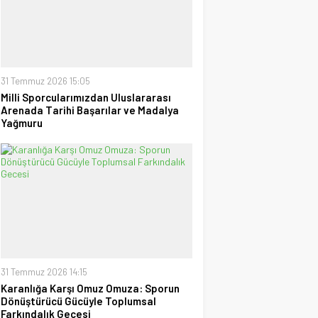
30 Haziran 2026 17:09
Tayyar Sümen
Sultanlar Sizlerle Gurur
Duyuyoruz!
28 Temmuz 2026 15:15
31 Temmuz 2026 15:05
Milli Sporcularımızdan Uluslararası
Ufuk Ağca
Arenada Tarihi Başarılar ve Madalya
“Şampiyon” Galatasaray
Yağmuru
09 Mayıs 2026 23:05
31 Temmuz 2026 14:15
Karanlığa Karşı Omuz Omuza: Sporun
Dönüştürücü Gücüyle Toplumsal
Farkındalık Gecesi