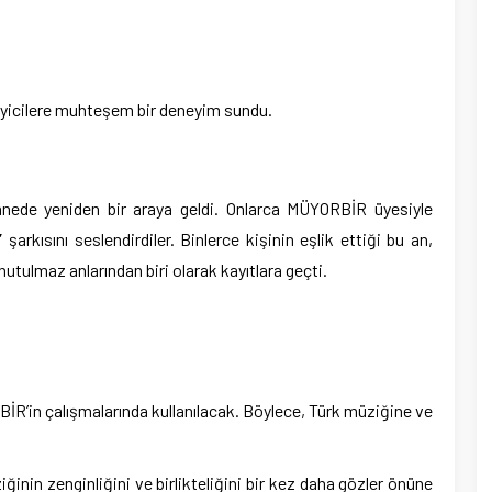
eyicilere muhteşem bir deneyim sundu.
ahnede yeniden bir araya geldi. Onlarca MÜYORBİR üyesiyle
”
şarkısını seslendirdiler. Binlerce kişinin eşlik ettiği bu an,
nutulmaz anlarından biri olarak kayıtlara geçti.
BİR’in çalışmalarında kullanılacak. Böylece, Türk müziğine ve
ziğinin zenginliğini ve birlikteliğini bir kez daha gözler önüne