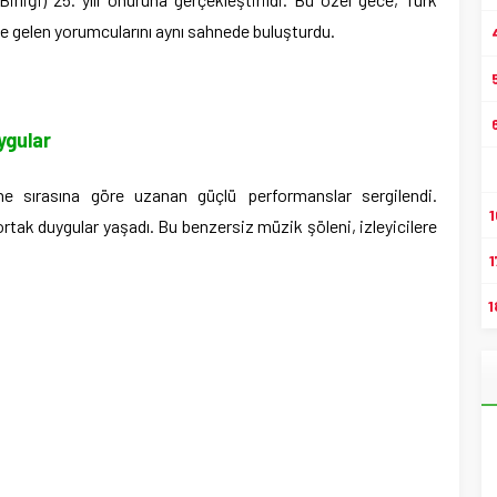
de gelen yorumcularını aynı sahnede buluşturdu.
ygular
hne sırasına göre uzanan güçlü performanslar sergilendi.
1
 ortak duygular yaşadı. Bu benzersiz müzik şöleni, izleyicilere
1
1