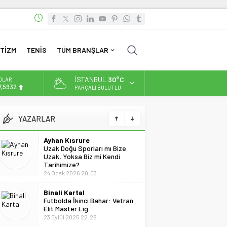
TİZM
TENİS
TÜM BRANŞLAR
İSTANBUL
30°C
OLAR
7,5932
PARÇALI BULUTLU
URO
5,0919
YAZARLAR
LTIN
Ayhan Kısrure
.525,81
Uzak Doğu Sporları mı Bize
Uzak, Yoksa Biz mi Kendi
İST
Tarihimize?
3.703,13
24 Ocak 2026 20:03
Binali Kartal
Futbolda İkinci Bahar: Vetran
Elit Master Lig
23 Eylül 2025 22:28