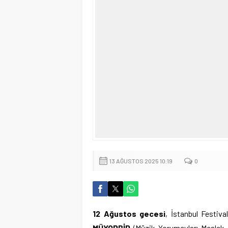
13 AĞUSTOS 2025 10:19
0
12 Ağustos gecesi
, İstanbul Festiv
MÜYORBİR
(Müzik Yorumcuları Meslek Bi