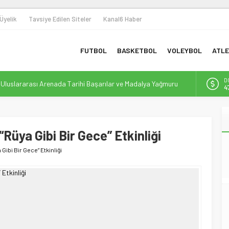
Üyelik
Tavsiye Edilen Siteler
Kanal6 Haber
FUTBOL
BASKETBOL
VOLEYBOL
ATLE
D
n Uluslararası Arenada Tarihi Başarılar ve Madalya Yağmuru
4
 Omuza: Sporun Dönüştürücü Gücüyle Toplumsal Farkındalık
E
5
 ile Yeni Bir Dönem Başlıyor
“Rüya Gibi Bir Gece” Etkinliği
A
bolunda Yeni Bir Yapılanma ve Finansal Dönüşüm
6
 Gibi Bir Gece” Etkinliği
Destek: Efor Çay, Erbaaspor’un Yeni Gücü Oldu
B
1