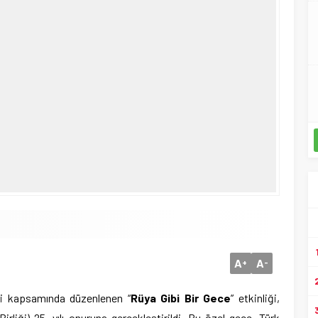
A
A
+
-
ali kapsamında düzenlenen “
Rüya Gibi Bir Gece
” etkinliği,
rliği) 25. yılı onuruna gerçekleştirildi. Bu özel gece, Türk