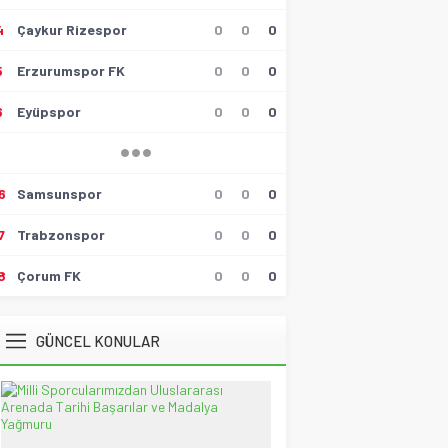
4
Çaykur Rizespor
0
0
0
Hüseyin Tokmak
Gollü Beraberlik..!!
17 Mayıs 2026 23:00
5
Erzurumspor FK
0
0
0
6
Eyüpspor
0
0
0
Muzaffer Batumlu
4 Büyüklerin Bu Hafta Maçlarını
Yönetecek Hakemler Belli
Oldu!
19 Ağustos 2021 21:05
6
Samsunspor
0
0
0
Savaş Özalp
UEFA Son 16 Turu’nda
7
Trabzonspor
0
0
0
NoFenerbahçe! YesTtingham
Forest!
8
Çorum FK
0
0
0
20 Şubat 2026 23:45
Selçuk Tuna
GÜNCEL KONULAR
Atatürk’ün Kızları
28 Temmuz 2026 12:40
Spor Meydanı
100. Gazi Koşusu’nda zafere
uzanan Bay Nalçakan oldu