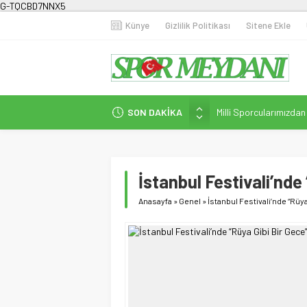
G-TQCBD7NNX5
Künye
Gizlilik Politikası
Sitene Ekle
Milli Sporcularımızda
SON DAKİKA
Karanlığa Karşı Omuz
Gecesi
İstanbul’da Doğa Kampı
İstanbul Festivali’nde 
Fenerbahçe Kadın Fut
Anasayfa
»
Genel
»
İstanbul Festivali’nde “Rüya
Efor Çay’dan Futbola 