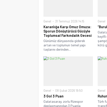
Genel
31 Temmuz 2026 14:15
Genel
Karanlığa Karşı Omuz Omuza:
“Buru
Sporun Dönüştürücü Gücüyle
Galat
Toplumsal Farkındalık Gecesi
keyifl
Günümüz dünyasında giderek
şampiy
artan ve toplumun temel yapı
kötü gü
taşlarını derinden...
Genel
08 Şubat 2026 19:50
Genel
3 Gol 3 Puan
Ruhun
Galatasaray, zorlu Rizespor
Türk f
deplasmanından 3 Puanla
transf