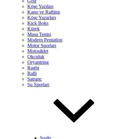
Golf
Köşe Yazıları
Kano ve Rafting
Köşe Yazarları
Kick Boks
Kürek
Masa Tenisi
Modern Pentatlon
Motor Sporları
Motosiklet
Okçuluk
Oryantring
Ragbi
Ralli
Satranç
Su Sporları
Sualtı