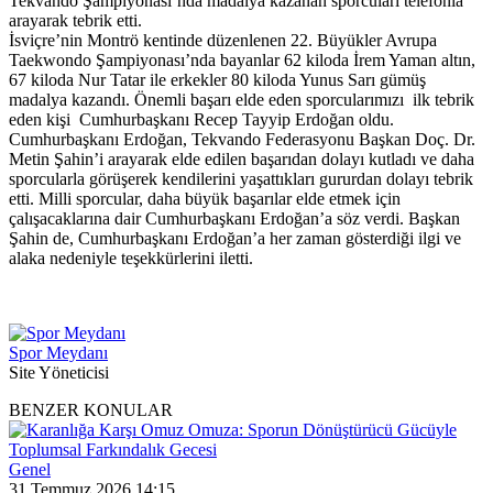
Tekvando Şampiyonası’nda madalya kazanan sporcuları telefonla
arayarak tebrik etti.
İsviçre’nin Montrö kentinde düzenlenen 22. Büyükler Avrupa
Taekwondo Şampiyonası’nda bayanlar 62 kiloda İrem Yaman altın,
67 kiloda Nur Tatar ile erkekler 80 kiloda Yunus Sarı gümüş
madalya kazandı. Önemli başarı elde eden sporcularımızı ilk tebrik
eden kişi Cumhurbaşkanı Recep Tayyip Erdoğan oldu.
Cumhurbaşkanı Erdoğan, Tekvando Federasyonu Başkan Doç. Dr.
Metin Şahin’i arayarak elde edilen başarıdan dolayı kutladı ve daha
sporcularla görüşerek kendilerini yaşattıkları gururdan dolayı tebrik
etti. Milli sporcular, daha büyük başarılar elde etmek için
çalışacaklarına dair Cumhurbaşkanı Erdoğan’a söz verdi. Başkan
Şahin de, Cumhurbaşkanı Erdoğan’a her zaman gösterdiği ilgi ve
alaka nedeniyle teşekkürlerini iletti.
Spor Meydanı
Site Yöneticisi
BENZER KONULAR
Genel
31 Temmuz 2026 14:15