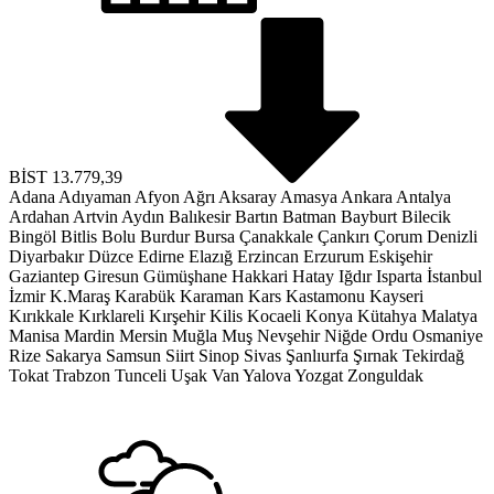
BİST
13.779,39
Adana
Adıyaman
Afyon
Ağrı
Aksaray
Amasya
Ankara
Antalya
Ardahan
Artvin
Aydın
Balıkesir
Bartın
Batman
Bayburt
Bilecik
Bingöl
Bitlis
Bolu
Burdur
Bursa
Çanakkale
Çankırı
Çorum
Denizli
Diyarbakır
Düzce
Edirne
Elazığ
Erzincan
Erzurum
Eskişehir
Gaziantep
Giresun
Gümüşhane
Hakkari
Hatay
Iğdır
Isparta
İstanbul
İzmir
K.Maraş
Karabük
Karaman
Kars
Kastamonu
Kayseri
Kırıkkale
Kırklareli
Kırşehir
Kilis
Kocaeli
Konya
Kütahya
Malatya
Manisa
Mardin
Mersin
Muğla
Muş
Nevşehir
Niğde
Ordu
Osmaniye
Rize
Sakarya
Samsun
Siirt
Sinop
Sivas
Şanlıurfa
Şırnak
Tekirdağ
Tokat
Trabzon
Tunceli
Uşak
Van
Yalova
Yozgat
Zonguldak