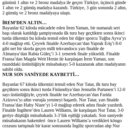
gününü 1 altın ve 2 bronz madalya ile geçen Türkiye, üçüncü günde
1 altın ve 2 gümüş madalya kazandı. Türkiye, 3 gün sonunda 2 altın,
2 gümüş ve 2 bronz madalyaya ulaştı.
İREM’DEN ALTIN…
Bayanlar 62 kiloda mücadele eden İrem Yaman, bir numaralı seri
başı olarak katıldığı şampiyonada ilk turu bay geçtikten sonra ikinci
turda ülkemizi bu kiloda temsil eden bir diğer sporcu Tuğba Ayva’yı
4-0 mağlup etti. Çeyrek finalde Azerbaycan’dan Yaprak Eriş’i 8-0
gibi net bir skorla geçen milli tekvandocu yarı finalde de
Almanya’dan Rabia Güleç’i 3-1 yenerek finale yükseldi. Finalde
Fransa’dan Magda Weit Henin ile karşılaşan İrem Yaman, son
raunddaki üstünlüğüyle müsabakayı 5-0 kazanarak altın madalyanın
sahibi oldu.
NUR SON SANİYEDE KAYBETTİ…
Bayanlar 67 kiloda ülkemizi temsil eden Nur Tatar, ilk turu bay
geçtikten sonra ikinci turda Finlandiya’dan Jennafin Partanen’i 12-0
sayı üstünlüğüyle, çeyrek finalde ise Azerbaycan’dan Farida
Azizova’yı altın vuruşla yenmeyi başardı. Nur Tatar, yarı finalde
Fransa’dan Haby Niare’yi 1-0 mağlup ederek adını finale yazdırdı.
Finalde İngiltere’den Lauren Williams, ile karşılaşan Nur Tatar, 3-0
geriye düştüğü müsabakada 3-3’lük eşitliği yakaladı. Son saniyede
müsabakanın hakemleri önce Lauren Williams’a verdikleri köngo
cezasını tartışmalı bir karar sonrasında İngiliz sporcudan alıp Nur