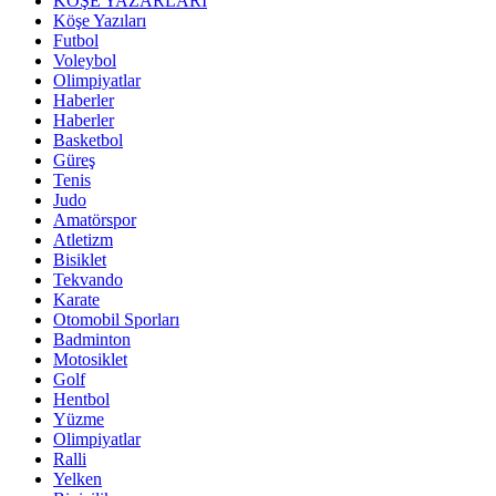
KÖŞE YAZARLARI
Köşe Yazıları
Futbol
Voleybol
Olimpiyatlar
Haberler
Haberler
Basketbol
Güreş
Tenis
Judo
Amatörspor
Atletizm
Bisiklet
Tekvando
Karate
Otomobil Sporları
Badminton
Motosiklet
Golf
Hentbol
Yüzme
Olimpiyatlar
Ralli
Yelken