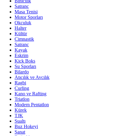
Binicilik
Satranç
Masa Tenisi
Motor Sporları
Okçuluk
Halter
Kültür
Cimnastik
Satranç
Kayak
Eskrim
Kick Boks
Su Sporları
Bilardo
Atıcılık ve Avcılık
Ragbi
Curling
Kano ve Rafting
Triatlon
Modern Pentatlon
Kürek
TJK
Sualtı
Buz Hokeyi
Sanat