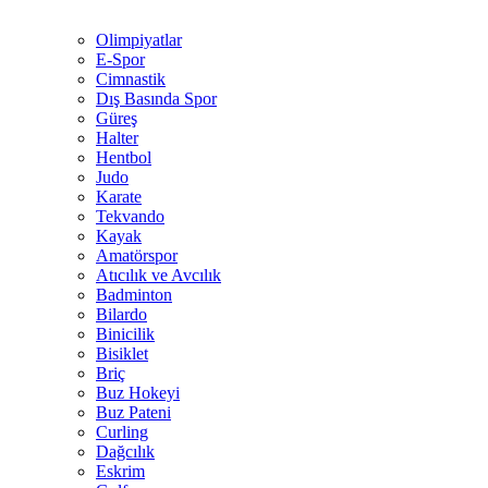
Olimpiyatlar
E-Spor
Cimnastik
Dış Basında Spor
Güreş
Halter
Hentbol
Judo
Karate
Tekvando
Kayak
Amatörspor
Atıcılık ve Avcılık
Badminton
Bilardo
Binicilik
Bisiklet
Briç
Buz Hokeyi
Buz Pateni
Curling
Dağcılık
Eskrim