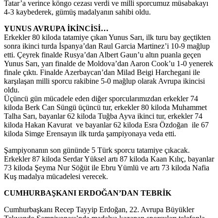
Tatar’a verince köngo cezası verdi ve milli sporcumuz müsabakayı
4-3 kaybederek, gümüş madalyanın sahibi oldu.
YUNUS AVRUPA İKİNCİSİ…
Erkekler 80 kiloda tatamiye çıkan Yunus Sarı, ilk turu bay geçtikten
sonra ikinci turda İspanya’dan Raul Garcia Martinez’i 10-9 mağlup
etti. Çeyrek finalde Rusya’dan Albert Gaun’u altın puanla geçen
Yunus Sarı, yarı finalde de Moldova’dan Aaron Cook’u 1-0 yenerek
finale çıktı. Finalde Azerbaycan’dan Milad Beigi Harchegani ile
karşılaşan milli sporcu rakibine 5-0 mağlup olarak Avrupa ikincisi
oldu.
Üçüncü gün mücadele eden diğer sporcularımızdan erkekler 74
kiloda Berk Can Süngü üçüncü tur, erkekler 80 kiloda Muhammet
Talha Sarı, bayanlar 62 kiloda Tuğba Ayva ikinci tur, erkekler 74
kiloda Hakan Kavurat ve bayanlar 62 kiloda Esra Özdoğan ile 67
kiloda Simge Erensayın ilk turda şampiyonaya veda etti.
Şampiyonanın son gününde 5 Türk sporcu tatamiye çıkacak.
Erkekler 87 kiloda Serdar Yüksel artı 87 kiloda Kaan Kılıç, bayanlar
73 kiloda Şeyma Nur Söğüt ile Ebru Yümlü ve artı 73 kiloda Nafia
Kuş madalya mücadelesi verecek.
CUMHURBAŞKANI ERDOĞAN’DAN TEBRİK
Cumhurbaşkanı Recep Tayyip Erdoğan, 22. Avrupa Büyükler