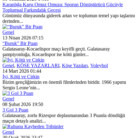
Karanlığa Karşı Omuz Omuza: Sporun Dönüştürücü Gücüyle
Toplumsal Farkındalık Gecesi
Günümüz dünyasında giderek artan ve toplumun temel yapı taşlarını
derinden...
Genel
13 Nisan 2026 07:15
“Buruk” Bir Puan
Galatasaray-Kocaelispor maçı keyifli geçti. Galatasaray
şampiyonluğa, Kocaelispor ise kötü günler...
Genel
,
KÖŞE YAZARLARI
,
Köşe Yazıları
,
Voleybol
14 Mart 2026 01:44
İyi, Kötü ve Çirkin
Bizim gençliğimizin en önemli filmlerinden biridir. 1966 yapımı
Sergio Leone’nin...
Genel
08 Şubat 2026 19:50
3 Gol 3 Puan
Galatasaray, zorlu Rizespor deplasmanından 3 Puanla döndüğü
maçın detaylı analizi...
Genel
30 Ocak 2026 23:47