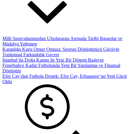
Milli Sporcularımızdan Uluslararası Arenada Tarihi Başarılar ve
Madalya Yağmuru
Karanlığa Karşı Omuz Omuza: Sporun Dönüştürücü Gücüyle
Toplumsal Farkındalık Gecesi
İstanbul’da Doğa Kampı ile Yeni Bir Dönem Başlıyor
Fenerbahçe Kadın Futbolunda Yeni Bir Yapılanma ve Finansal
Dönüşüm
Efor Çay’dan Futbola Destek: Efor Çay, Erbaaspor’un Yeni Gücü
Oldu