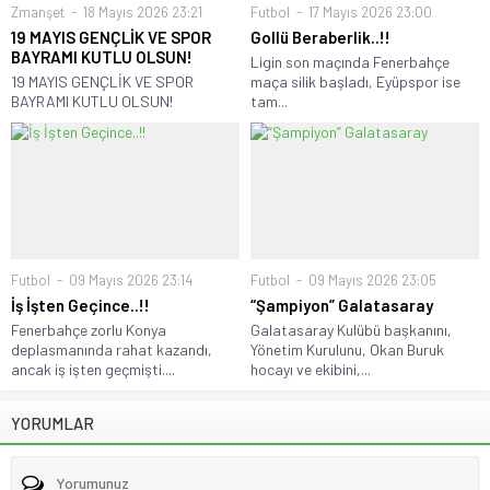
Zmanşet
18 Mayıs 2026 23:21
Futbol
17 Mayıs 2026 23:00
19 MAYIS GENÇLİK VE SPOR
Gollü Beraberlik..!!
BAYRAMI KUTLU OLSUN!
Ligin son maçında Fenerbahçe
19 MAYIS GENÇLİK VE SPOR
maça silik başladı, Eyüpspor ise
BAYRAMI KUTLU OLSUN!
tam...
Futbol
09 Mayıs 2026 23:14
Futbol
09 Mayıs 2026 23:05
İş İşten Geçince..!!
“Şampiyon” Galatasaray
Fenerbahçe zorlu Konya
Galatasaray Kulübü başkanını,
deplasmanında rahat kazandı,
Yönetim Kurulunu, Okan Buruk
ancak iş işten geçmişti....
hocayı ve ekibini,...
YORUMLAR