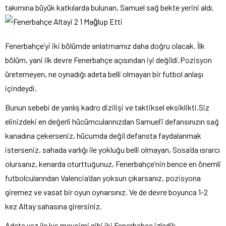
takımına büyük katkılarda bulunan, Samuel sağ bekte yerini aldı.
Fenerbahçe’yi iki bölümde anlatmamız daha doğru olacak. İlk
bölüm, yani ilk devre Fenerbahçe açısından iyi değildi.Pozisyon
üretemeyen, ne oynadığı adeta belli olmayan bir futbol anlaşı
içindeydi.
Bunun sebebi de yanlış kadro dizilişi ve taktiksel eksiklikti.Siz
elinizdeki en değerli hücümcularınızdan Samuel’i defansınızın sağ
kanadına çekerseniz, hücumda değil defansta faydalanmak
isterseniz, sahada varlığı ile yokluğu belli olmayan, Sosa’da ısrarcı
olursanız, kenarda oturttuğunuz, Fenerbahçe’nin bence en önemli
futbolcularından Valencia’dan yoksun çıkarsanız, pozisyona
giremez ve vasat bir oyun oynarsınız. Ve de devre boyunca 1-2
kez Altay sahasına girersiniz.
Adeta yaz ile kış mevsimi gibi iki Fenerbahçe izledik.