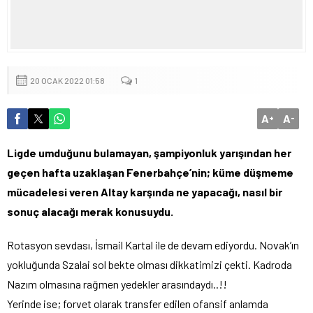
20 OCAK 2022 01:58
1
A
A
+
-
Ligde umduğunu bulamayan, şampiyonluk yarışından her
geçen hafta uzaklaşan Fenerbahçe’nin; küme düşmeme
mücadelesi veren Altay karşında ne yapacağı, nasıl bir
sonuç alacağı merak konusuydu.
Rotasyon sevdası, İsmail Kartal ile de devam ediyordu. Novak’ın
yokluğunda Szalai sol bekte olması dikkatimizi çekti. Kadroda
Nazım olmasına rağmen yedekler arasındaydı..!!
Yerinde ise; forvet olarak transfer edilen ofansif anlamda