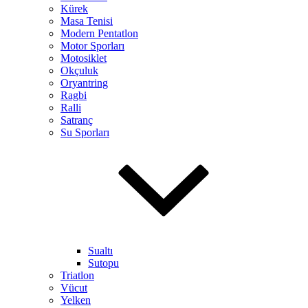
Kürek
Masa Tenisi
Modern Pentatlon
Motor Sporları
Motosiklet
Okçuluk
Oryantring
Ragbi
Ralli
Satranç
Su Sporları
Sualtı
Sutopu
Triatlon
Vücut
Yelken