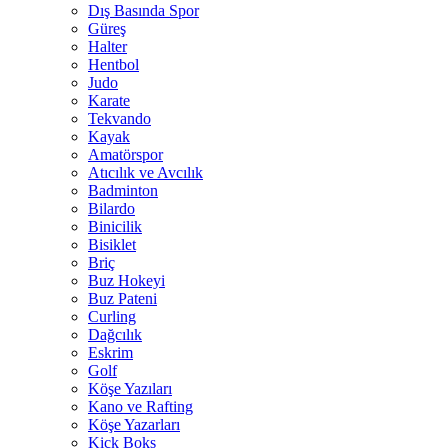
Dış Basında Spor
Güreş
Halter
Hentbol
Judo
Karate
Tekvando
Kayak
Amatörspor
Atıcılık ve Avcılık
Badminton
Bilardo
Binicilik
Bisiklet
Briç
Buz Hokeyi
Buz Pateni
Curling
Dağcılık
Eskrim
Golf
Köşe Yazıları
Kano ve Rafting
Köşe Yazarları
Kick Boks