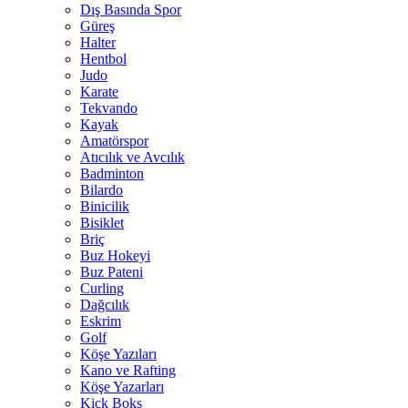
Dış Basında Spor
Güreş
Halter
Hentbol
Judo
Karate
Tekvando
Kayak
Amatörspor
Atıcılık ve Avcılık
Badminton
Bilardo
Binicilik
Bisiklet
Briç
Buz Hokeyi
Buz Pateni
Curling
Dağcılık
Eskrim
Golf
Köşe Yazıları
Kano ve Rafting
Köşe Yazarları
Kick Boks