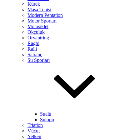
Kürek
Masa Tenisi
Modern Pentatlon
Motor Sporları
Motosiklet
Okçuluk
Oryantring
Ragbi
Ralli
Satranç
Su Sporları
Sualtı
Sutopu
Triatlon
Vücut
Yelken