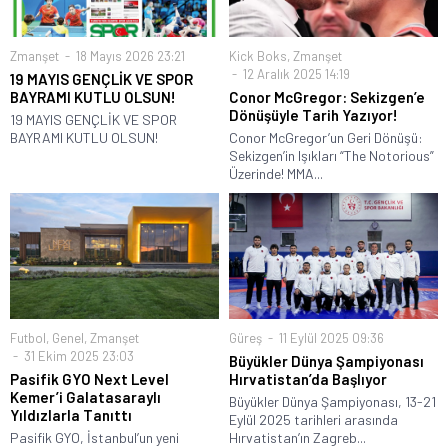
Zmanşet
18 Mayıs 2026 23:21
Kick Boks
,
Zmanşet
12 Aralık 2025 14:19
19 MAYIS GENÇLİK VE SPOR
BAYRAMI KUTLU OLSUN!
Conor McGregor: Sekizgen’e
Dönüşüyle Tarih Yazıyor!
19 MAYIS GENÇLİK VE SPOR
BAYRAMI KUTLU OLSUN!
Conor McGregor’un Geri Dönüşü:
Sekizgen’in Işıkları “The Notorious”
Üzerinde! MMA...
Futbol
,
Genel
,
Zmanşet
Güreş
11 Eylül 2025 09:36
31 Ekim 2025 23:03
Büyükler Dünya Şampiyonası
Pasifik GYO Next Level
Hırvatistan’da Başlıyor
Kemer’i Galatasaraylı
Büyükler Dünya Şampiyonası, 13-21
Yıldızlarla Tanıttı
Eylül 2025 tarihleri arasında
Pasifik GYO, İstanbul’un yeni
Hırvatistan’ın Zagreb...