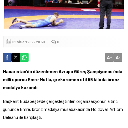
02 NISAN 2022 20:50
0
A
A
+
-
Macaristan’da düzenlenen Avrupa Güreş Şampiyonası’nda
milli sporcu Emre Mutlu, grekoromen stil 55 kiloda bronz
madalya kazandı.
Başkent Budapeşte’de gerçekleştirilen organizasyonun altıncı
gününde Emre, bronz madalya müsabakasında Moldovalı Artiom
Deleanu ile karşılaştı.