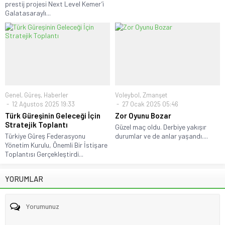
prestij projesi Next Level Kemer’i
Galatasaraylı...
Genel
,
Güreş
,
Haberler
Voleybol
,
Zmanşet
12 Ağustos 2025 19:33
27 Ocak 2025 05:46
Türk Güreşinin Geleceği İçin
Zor Oyunu Bozar
Stratejik Toplantı
Güzel maç oldu. Derbiye yakışır
Türkiye Güreş Federasyonu
durumlar ve de anlar yaşandı....
Yönetim Kurulu, Önemli Bir İstişare
Toplantısı Gerçekleştirdi...
YORUMLAR