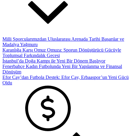
Milli Sporcularımızdan Uluslararası Arenada Tarihi Başarılar ve
Madalya Yağmuru
Karanlığa Karşı Omuz Omuza: Sporun Dönüştürücü Gücüyle
Toplumsal Farkındalık Gecesi
İstanbul’da Doğa Kampı ile Yeni Bir Dönem Başlıyor
Fenerbahçe Kadın Futbolunda Yeni Bir Yapılanma ve Finansal
Dönüşüm
Efor Çay’dan Futbola Destek: Efor Çay, Erbaaspor’un Yeni Gücü
Oldu