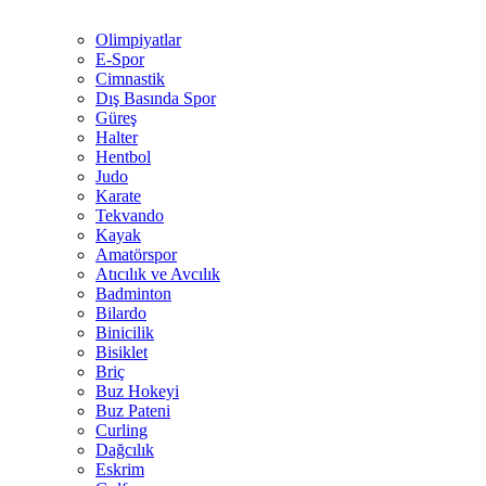
Olimpiyatlar
E-Spor
Cimnastik
Dış Basında Spor
Güreş
Halter
Hentbol
Judo
Karate
Tekvando
Kayak
Amatörspor
Atıcılık ve Avcılık
Badminton
Bilardo
Binicilik
Bisiklet
Briç
Buz Hokeyi
Buz Pateni
Curling
Dağcılık
Eskrim