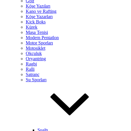
Golf
Köşe Yazıları
Kano ve Rafting
Köşe Yazarları
Kick Boks
Kürek
Masa Tenisi
Modern Pentatlon
Motor Sporları
Motosiklet
Okçuluk
Oryantring
Ragbi
Ralli
Satranç
Su Sporları
Sualtı