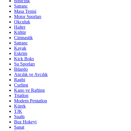
Binicilik
Satranç
Masa Tenisi
Motor Sporları
Okçuluk
Halter
Kültür
Cimnastik
Satranç
Kayak
Eskrim
Kick Boks
Su Sporları
Bilardo
Atıcılık ve Avcılık
Ragbi
Curling
Kano ve Rafting
Triatlon
Modern Pentatlon
Kürek
TJK
Sualtı
Buz Hokeyi
Sanat