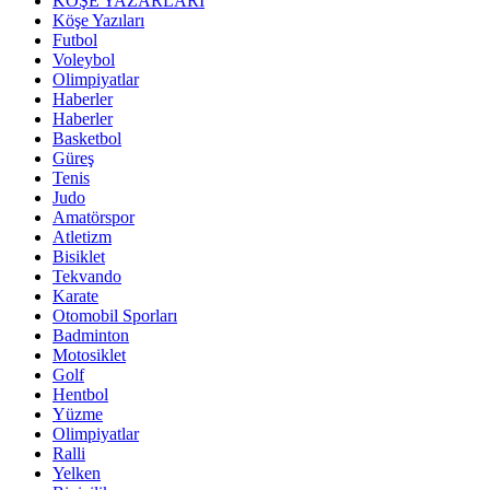
KÖŞE YAZARLARI
Köşe Yazıları
Futbol
Voleybol
Olimpiyatlar
Haberler
Haberler
Basketbol
Güreş
Tenis
Judo
Amatörspor
Atletizm
Bisiklet
Tekvando
Karate
Otomobil Sporları
Badminton
Motosiklet
Golf
Hentbol
Yüzme
Olimpiyatlar
Ralli
Yelken