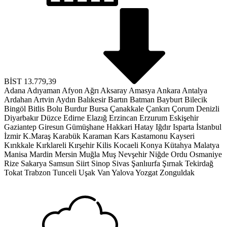
BİST
13.779,39
Adana
Adıyaman
Afyon
Ağrı
Aksaray
Amasya
Ankara
Antalya
Ardahan
Artvin
Aydın
Balıkesir
Bartın
Batman
Bayburt
Bilecik
Bingöl
Bitlis
Bolu
Burdur
Bursa
Çanakkale
Çankırı
Çorum
Denizli
Diyarbakır
Düzce
Edirne
Elazığ
Erzincan
Erzurum
Eskişehir
Gaziantep
Giresun
Gümüşhane
Hakkari
Hatay
Iğdır
Isparta
İstanbul
İzmir
K.Maraş
Karabük
Karaman
Kars
Kastamonu
Kayseri
Kırıkkale
Kırklareli
Kırşehir
Kilis
Kocaeli
Konya
Kütahya
Malatya
Manisa
Mardin
Mersin
Muğla
Muş
Nevşehir
Niğde
Ordu
Osmaniye
Rize
Sakarya
Samsun
Siirt
Sinop
Sivas
Şanlıurfa
Şırnak
Tekirdağ
Tokat
Trabzon
Tunceli
Uşak
Van
Yalova
Yozgat
Zonguldak