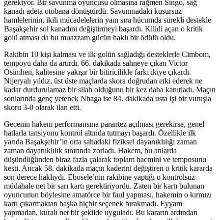
gerekiyor. Bir savunma oyuncusu olmasına rağmen Singo, sağ
kanadı adeta otobana dönüştürdü. Savunmadaki kusursuz
hamlelerinin, ikili mücadelelerin yanı sıra hücumda sürekli destekle
Başakşehir sol kanadını değiştirmeyi başardı. Kilidi açan o kritik
golü atması da bu muazzam gücün haklı bir ödülü oldu.
Rakibin 10 kişi kalması ve ilk golün sağladığı desteklerle Cimbom,
tempoyu daha da artırdı. 66. dakikada sahneye çıkan Victor
Osimhen, kalitesine yakışır bir bitiricilikle farkı ikiye çıkardı.
Nijeryalı yıldız, üst üste maçlarda skora doğrudan etki ederek ne
kadar durdurulamaz bir silah olduğunu bir kez daha kanıtladı. Maçın
sonlarında genç yetenek Nhaga ise 84. dakikada usta işi bir vuruşla
skoru 3-0 olarak ilan etti.
Gecenin hakem performansına parantez açılması gerekirse, genel
hatlarla tansiyonu kontrol altında tutmayı başardı. Özellikle ilk
yarıda Başakşehir’in orta sahadaki fiziksel dayanıklılığı zaman
zaman dayanıklılık sınırında zorladı. Hakem, bu anlarda
düşündüğünden biraz fazla çalarak toplam hacmini ve temposunu
kesti. Ancak 58. dakikada maçın kaderini değiştiren o kritik kararda
son derece haklıydı. Ebosele’nin rakibine yaptığı o kontrolsüz
müdahale net bir sarı kartı gerektiriyordu. Zaten bir kartı bulunan
oyuncunun böylesine amatörce bir faul yapması, hakemin o kırmızı
kartı çıkarmaktan başka hiçbir seçenek bırakmadı. Eyyam
yapmadan, kuralı net bir şekilde uyguladı. Bu kararın ardından