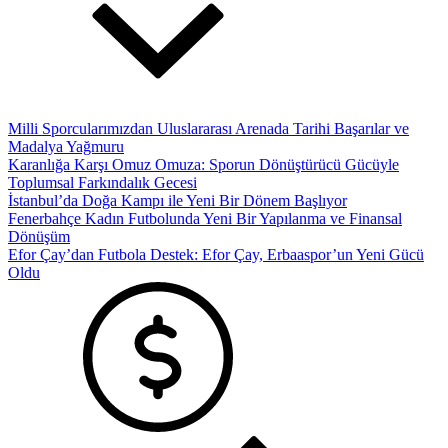
Milli Sporcularımızdan Uluslararası Arenada Tarihi Başarılar ve
Madalya Yağmuru
Karanlığa Karşı Omuz Omuza: Sporun Dönüştürücü Gücüyle
Toplumsal Farkındalık Gecesi
İstanbul’da Doğa Kampı ile Yeni Bir Dönem Başlıyor
Fenerbahçe Kadın Futbolunda Yeni Bir Yapılanma ve Finansal
Dönüşüm
Efor Çay’dan Futbola Destek: Efor Çay, Erbaaspor’un Yeni Gücü
Oldu