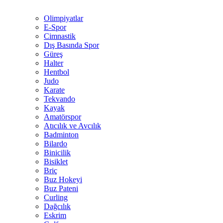
Olimpiyatlar
E-Spor
Cimnastik
Dış Basında Spor
Güreş
Halter
Hentbol
Judo
Karate
Tekvando
Kayak
Amatörspor
Atıcılık ve Avcılık
Badminton
Bilardo
Binicilik
Bisiklet
Briç
Buz Hokeyi
Buz Pateni
Curling
Dağcılık
Eskrim