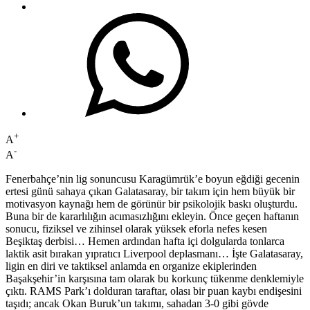
+
A
-
A
Fenerbahçe’nin lig sonuncusu Karagümrük’e boyun eğdiği gecenin
ertesi günü sahaya çıkan Galatasaray, bir takım için hem büyük bir
motivasyon kaynağı hem de görünür bir psikolojik baskı oluşturdu.
Buna bir de kararlılığın acımasızlığını ekleyin. Önce geçen haftanın
sonucu, fiziksel ve zihinsel olarak yüksek eforla nefes kesen
Beşiktaş derbisi… Hemen ardından hafta içi dolgularda tonlarca
laktik asit bırakan yıpratıcı Liverpool deplasmanı… İşte Galatasaray,
ligin en diri ve taktiksel anlamda en organize ekiplerinden
Başakşehir’in karşısına tam olarak bu korkunç tükenme denklemiyle
çıktı. RAMS Park’ı dolduran taraftar, olası bir puan kaybı endişesini
taşıdı; ancak Okan Buruk’un takımı, sahadan 3-0 gibi gövde