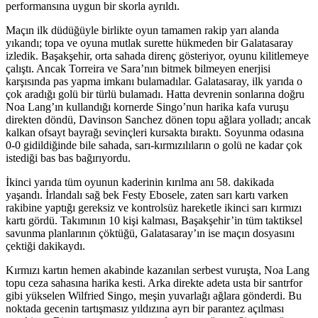
performansına uygun bir skorla ayrıldı.
Maçın ilk düdüğüyle birlikte oyun tamamen rakip yarı alanda
yıkandı; topa ve oyuna mutlak surette hükmeden bir Galatasaray
izledik. Başakşehir, orta sahada direnç gösteriyor, oyunu kilitlemeye
çalıştı. Ancak Torreira ve Sara’nın bitmek bilmeyen enerjisi
karşısında pas yapma imkanı bulamadılar. Galatasaray, ilk yarıda o
çok aradığı golü bir türlü bulamadı. Hatta devrenin sonlarına doğru
Noa Lang’ın kullandığı kornerde Singo’nun harika kafa vuruşu
direkten döndü, Davinson Sanchez dönen topu ağlara yolladı; ancak
kalkan ofsayt bayrağı sevinçleri kursakta bıraktı. Soyunma odasına
0-0 gidildiğinde bile sahada, sarı-kırmızılıların o golü ne kadar çok
istediği bas bas bağırıyordu.
İkinci yarıda tüm oyunun kaderinin kırılma anı 58. dakikada
yaşandı. İrlandalı sağ bek Festy Ebosele, zaten sarı kartı varken
rakibine yaptığı gereksiz ve kontrolsüz hareketle ikinci sarı kırmızı
kartı gördü. Takımının 10 kişi kalması, Başakşehir’in tüm taktiksel
savunma planlarının çöktüğü, Galatasaray’ın ise maçın dosyasını
çektiği dakikaydı.
Kırmızı kartın hemen akabinde kazanılan serbest vuruşta, Noa Lang
topu ceza sahasına harika kesti. Arka direkte adeta usta bir santrfor
gibi yükselen Wilfried Singo, meşin yuvarlağı ağlara gönderdi. Bu
noktada gecenin tartışmasız yıldızına ayrı bir parantez açılması