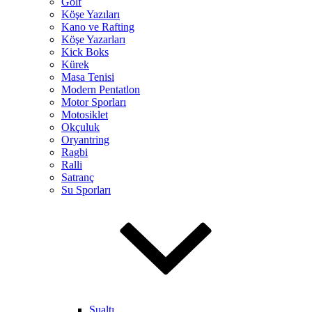
Golf
Köşe Yazıları
Kano ve Rafting
Köşe Yazarları
Kick Boks
Kürek
Masa Tenisi
Modern Pentatlon
Motor Sporları
Motosiklet
Okçuluk
Oryantring
Ragbi
Ralli
Satranç
Su Sporları
Sualtı