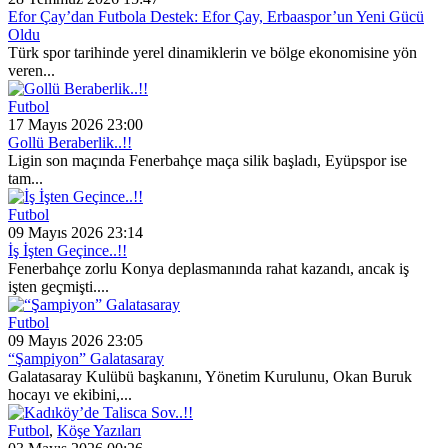
Efor Çay’dan Futbola Destek: Efor Çay, Erbaaspor’un Yeni Gücü
Oldu
Türk spor tarihinde yerel dinamiklerin ve bölge ekonomisine yön
veren...
Futbol
17 Mayıs 2026 23:00
Gollü Beraberlik..!!
Ligin son maçında Fenerbahçe maça silik başladı, Eyüpspor ise
tam...
Futbol
09 Mayıs 2026 23:14
İş İşten Geçince..!!
Fenerbahçe zorlu Konya deplasmanında rahat kazandı, ancak iş
işten geçmişti....
Futbol
09 Mayıs 2026 23:05
“Şampiyon” Galatasaray
Galatasaray Kulübü başkanını, Yönetim Kurulunu, Okan Buruk
hocayı ve ekibini,...
Futbol
,
Köşe Yazıları