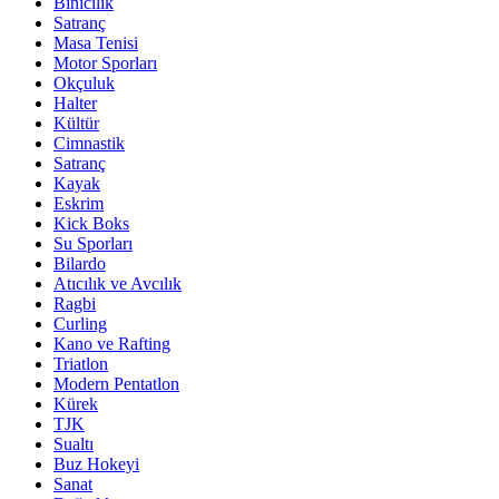
Binicilik
Satranç
Masa Tenisi
Motor Sporları
Okçuluk
Halter
Kültür
Cimnastik
Satranç
Kayak
Eskrim
Kick Boks
Su Sporları
Bilardo
Atıcılık ve Avcılık
Ragbi
Curling
Kano ve Rafting
Triatlon
Modern Pentatlon
Kürek
TJK
Sualtı
Buz Hokeyi
Sanat