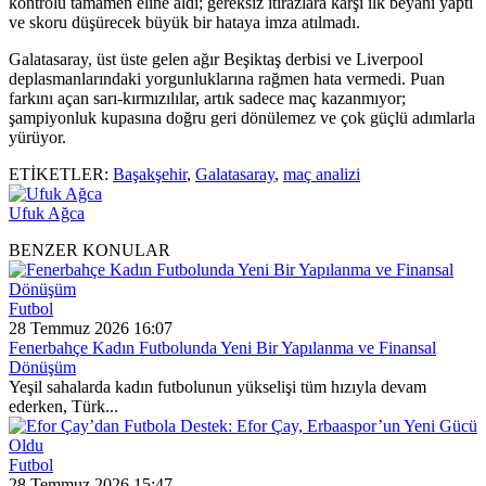
kontrolü tamamen eline aldı; gereksiz itirazlara karşı ilk beyanı yaptı
ve skoru düşürecek büyük bir hataya imza atılmadı.
Galatasaray, üst üste gelen ağır Beşiktaş derbisi ve Liverpool
deplasmanlarındaki yorgunluklarına rağmen hata vermedi. Puan
farkını açan sarı-kırmızılılar, artık sadece maç kazanmıyor;
şampiyonluk kupasına doğru geri dönülemez ve çok güçlü adımlarla
yürüyor.
ETİKETLER:
Başakşehir
,
Galatasaray
,
maç analizi
Ufuk Ağca
BENZER KONULAR
Futbol
28 Temmuz 2026 16:07
Fenerbahçe Kadın Futbolunda Yeni Bir Yapılanma ve Finansal
Dönüşüm
Yeşil sahalarda kadın futbolunun yükselişi tüm hızıyla devam
ederken, Türk...
Futbol
28 Temmuz 2026 15:47