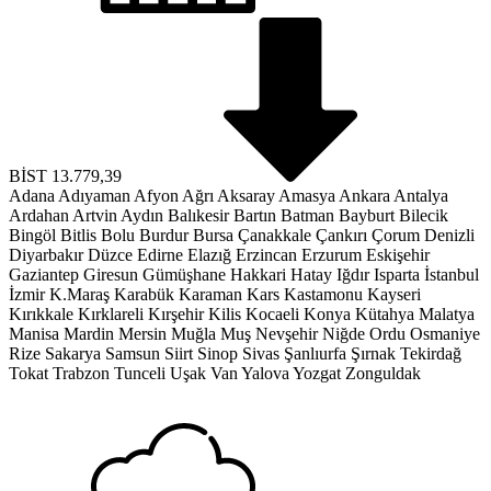
BİST
13.779,39
Adana
Adıyaman
Afyon
Ağrı
Aksaray
Amasya
Ankara
Antalya
Ardahan
Artvin
Aydın
Balıkesir
Bartın
Batman
Bayburt
Bilecik
Bingöl
Bitlis
Bolu
Burdur
Bursa
Çanakkale
Çankırı
Çorum
Denizli
Diyarbakır
Düzce
Edirne
Elazığ
Erzincan
Erzurum
Eskişehir
Gaziantep
Giresun
Gümüşhane
Hakkari
Hatay
Iğdır
Isparta
İstanbul
İzmir
K.Maraş
Karabük
Karaman
Kars
Kastamonu
Kayseri
Kırıkkale
Kırklareli
Kırşehir
Kilis
Kocaeli
Konya
Kütahya
Malatya
Manisa
Mardin
Mersin
Muğla
Muş
Nevşehir
Niğde
Ordu
Osmaniye
Rize
Sakarya
Samsun
Siirt
Sinop
Sivas
Şanlıurfa
Şırnak
Tekirdağ
Tokat
Trabzon
Tunceli
Uşak
Van
Yalova
Yozgat
Zonguldak