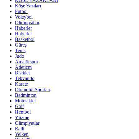
KÖŞE YAZARLARI
Köşe Yazıları
Futbol
Voleybol
Olimpiyatlar
Haberler
Haberler
Basketbol
Güreş
Tenis
Judo
Amatörspor
Atletizm
Bisiklet
Tekvando
Karate
Otomobil Sporları
Badminton
Motosiklet
Golf
Hentbol
Yüzme
Olimpiyatlar
Ralli
Yelken