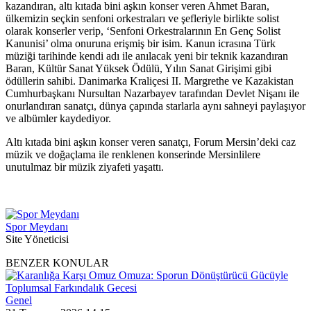
kazandıran, altı kıtada bini aşkın konser veren Ahmet Baran,
ülkemizin seçkin senfoni orkestraları ve şefleriyle birlikte solist
olarak konserler verip, ‘Senfoni Orkestralarının En Genç Solist
Kanunisi’ olma onuruna erişmiş bir isim. Kanun icrasına Türk
müziği tarihinde kendi adı ile anılacak yeni bir teknik kazandıran
Baran, Kültür Sanat Yüksek Ödülü, Yılın Sanat Girişimi gibi
ödüllerin sahibi. Danimarka Kraliçesi II. Margrethe ve Kazakistan
Cumhurbaşkanı Nursultan Nazarbayev tarafından Devlet Nişanı ile
onurlandıran sanatçı, dünya çapında starlarla aynı sahneyi paylaşıyor
ve albümler kaydediyor.
Altı kıtada bini aşkın konser veren sanatçı, Forum Mersin’deki caz
müzik ve doğaçlama ile renklenen konserinde Mersinlilere
unutulmaz bir müzik ziyafeti yaşattı.
Spor Meydanı
Site Yöneticisi
BENZER KONULAR
Genel