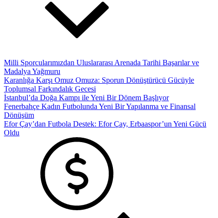
Milli Sporcularımızdan Uluslararası Arenada Tarihi Başarılar ve
Madalya Yağmuru
Karanlığa Karşı Omuz Omuza: Sporun Dönüştürücü Gücüyle
Toplumsal Farkındalık Gecesi
İstanbul’da Doğa Kampı ile Yeni Bir Dönem Başlıyor
Fenerbahçe Kadın Futbolunda Yeni Bir Yapılanma ve Finansal
Dönüşüm
Efor Çay’dan Futbola Destek: Efor Çay, Erbaaspor’un Yeni Gücü
Oldu