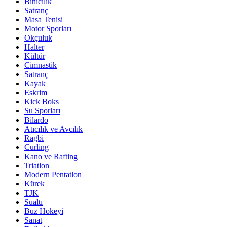
Binicilik
Satranç
Masa Tenisi
Motor Sporları
Okçuluk
Halter
Kültür
Cimnastik
Satranç
Kayak
Eskrim
Kick Boks
Su Sporları
Bilardo
Atıcılık ve Avcılık
Ragbi
Curling
Kano ve Rafting
Triatlon
Modern Pentatlon
Kürek
TJK
Sualtı
Buz Hokeyi
Sanat