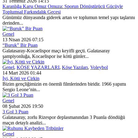
31 Temmuz 2026 14:15
Karanlığa Karşı Omuz Omuza: Sporun Dönüştürücü Gücüyle
Toplumsal Farkındalık Gecesi
Günümüz dünyasında giderek artan ve toplumun temel yapı taşlarını
derinden...
Genel
13 Nisan 2026 07:15
“Buruk” Bir Puan
Galatasaray-Kocaelispor maçı keyifli geçti. Galatasaray
şampiyonluğa, Kocaelispor ise kötü günler...
Genel
,
KÖŞE YAZARLARI
,
Köşe Yazıları
,
Voleybol
14 Mart 2026 01:44
İyi, Kötü ve Çirkin
Bizim gençliğimizin en önemli filmlerinden biridir. 1966 yapımı
Sergio Leone’nin...
Genel
08 Şubat 2026 19:50
3 Gol 3 Puan
Galatasaray, zorlu Rizespor deplasmanından 3 Puanla döndüğü
maçın detaylı analizi...
Genel