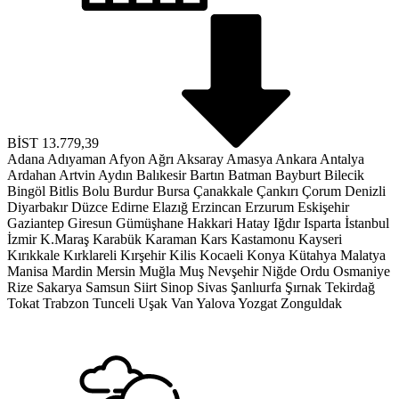
BİST
13.779,39
Adana
Adıyaman
Afyon
Ağrı
Aksaray
Amasya
Ankara
Antalya
Ardahan
Artvin
Aydın
Balıkesir
Bartın
Batman
Bayburt
Bilecik
Bingöl
Bitlis
Bolu
Burdur
Bursa
Çanakkale
Çankırı
Çorum
Denizli
Diyarbakır
Düzce
Edirne
Elazığ
Erzincan
Erzurum
Eskişehir
Gaziantep
Giresun
Gümüşhane
Hakkari
Hatay
Iğdır
Isparta
İstanbul
İzmir
K.Maraş
Karabük
Karaman
Kars
Kastamonu
Kayseri
Kırıkkale
Kırklareli
Kırşehir
Kilis
Kocaeli
Konya
Kütahya
Malatya
Manisa
Mardin
Mersin
Muğla
Muş
Nevşehir
Niğde
Ordu
Osmaniye
Rize
Sakarya
Samsun
Siirt
Sinop
Sivas
Şanlıurfa
Şırnak
Tekirdağ
Tokat
Trabzon
Tunceli
Uşak
Van
Yalova
Yozgat
Zonguldak