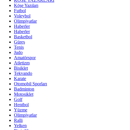
KÖŞE YAZARLARI
Köşe Yazıları
Futbol
Voleybol
Olimpiyatlar
Haberler
Haberler
Basketbol
Güreş
Tenis
Judo
Amatörspor
Atletizm
Bisiklet
Tekvando
Karate
Otomobil Sporları
Badminton
Motosiklet
Golf
Hentbol
Yüzme
Olimpiyatlar
Ralli
Yelken