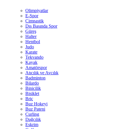
Olimpiyatlar
E-Spor
Cimnastik
Dış Basında Spor
Güreş
Halter
Hentbol
Judo
Karate
Tekvando
Kayak
Amatörspor
Atıcılık ve Avcılık
Badminton
Bilardo
Binicilik
Bisiklet
Briç
Buz Hokeyi
Buz Pateni
Curling
Dağcılık
Eskrim