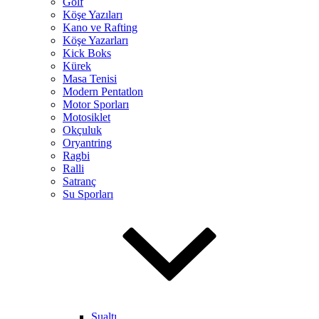
Golf
Köşe Yazıları
Kano ve Rafting
Köşe Yazarları
Kick Boks
Kürek
Masa Tenisi
Modern Pentatlon
Motor Sporları
Motosiklet
Okçuluk
Oryantring
Ragbi
Ralli
Satranç
Su Sporları
Sualtı