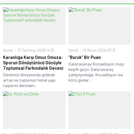
Genel
31 Temmuz 2026 14:15
Genel
13 Nisan 2026 07:15
Karanlığa Karşı Omuz Omuza:
“Buruk” Bir Puan
Sporun Dönüştürücü Gücüyle
Galatasaray-Kocaelispor maçı
Toplumsal Farkındalık Gecesi
keyifli geçti. Galatasaray
Günümüz dünyasında giderek
şampiyonluğa, Kocaelispor ise
artan ve toplumun temel yapı
kötü günler...
taşlarını derinden...