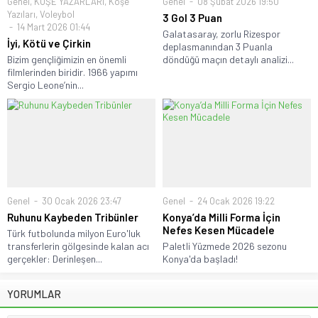
Genel
,
KÖŞE YAZARLARI
,
Köşe
Genel
08 Şubat 2026 19:50
Yazıları
,
Voleybol
3 Gol 3 Puan
14 Mart 2026 01:44
Galatasaray, zorlu Rizespor
İyi, Kötü ve Çirkin
deplasmanından 3 Puanla
Bizim gençliğimizin en önemli
döndüğü maçın detaylı analizi...
filmlerinden biridir. 1966 yapımı
Sergio Leone’nin...
Genel
30 Ocak 2026 23:47
Genel
24 Ocak 2026 19:22
Ruhunu Kaybeden Tribünler
Konya’da Milli Forma İçin
Nefes Kesen Mücadele
Türk futbolunda milyon Euro'luk
transferlerin gölgesinde kalan acı
Paletli Yüzmede 2026 sezonu
gerçekler: Derinleşen...
Konya'da başladı!
YORUMLAR