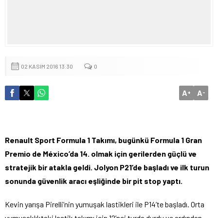
02 KASIM 2016 13:30
0
A
A
+
-
Renault Sport Formula 1 Takımı, bugünkü Formula 1 Gran
Premio de México’da 14. olmak için gerilerden güçlü ve
stratejik bir atakla geldi. Jolyon P21’de başladı ve ilk turun
sonunda güvenlik aracı eşliğinde bir pit stop yaptı.
Kevin yarışa Pirelli’nin yumuşak lastikleri ile P14’te başladı. Orta
yumuşaklıktaki lastik takımı için 12’nci turda durdu ve ardından