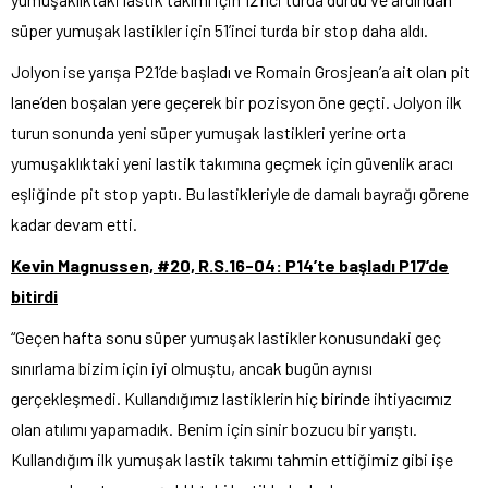
süper yumuşak lastikler için 51’inci turda bir stop daha aldı.
Jolyon ise yarışa P21’de başladı ve Romain Grosjean’a ait olan pit
lane’den boşalan yere geçerek bir pozisyon öne geçti. Jolyon ilk
turun sonunda yeni süper yumuşak lastikleri yerine orta
yumuşaklıktaki yeni lastik takımına geçmek için güvenlik aracı
eşliğinde pit stop yaptı. Bu lastikleriyle de damalı bayrağı görene
kadar devam etti.
Kevin Magnussen, #20, R.S.16-04: P14’te başladı P17’de
bitirdi
“Geçen hafta sonu süper yumuşak lastikler konusundaki geç
sınırlama bizim için iyi olmuştu, ancak bugün aynısı
gerçekleşmedi. Kullandığımız lastiklerin hiç birinde ihtiyacımız
olan atılımı yapamadık. Benim için sinir bozucu bir yarıştı.
Kullandığım ilk yumuşak lastik takımı tahmin ettiğimiz gibi işe