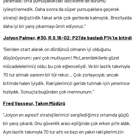
yaramadı; orta yumuşaklıktaki lastiklerle de durumu
iyileştiremedik. Daha sonra da süper yumuşaklara geçerek
strateji değiştirdik fakat artık çok gerilerde kalmıştık. Brezilya’da
daha iyi bir yarış çıkarmayı ümit ediyoruz.”
Jolyon Palmer, #30, R.S.16-02: P21’de başladı P14’te bitirdi
“Geriden start alarak on dördüncü olmanın iyi olduğunu
düşünüyorum; yani çok mutluyum! McLaren’dekilerle güzel
mücadelelerimiz oldu; bu çok eğlenceliydi. Ve bir lastik takımıyla
70 tur atmak sanırım bir tür rekor… Çok zorlayıcıydı; ancak
bitimde halen iyiydik. Rakiplerimizi geride tutmak için yeterince
hızlıydık. Sonuçta bugünden çok memnunum.”
Fred Vasseur, Takım Müdürü
“Jolyon en agresif stratejilerimizi sergilediğimiz ortamda güçlü
bir yarış çıkardı. Onu güvenlik aracı eşliğinde çok erken pit’e aldık.
Aynı lastik takımıyla 70 tur attı ve bazı en yakın rakiplerimizin