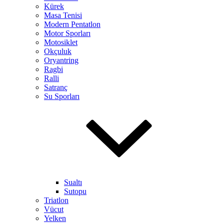
Kürek
Masa Tenisi
Modern Pentatlon
Motor Sporları
Motosiklet
Okçuluk
Oryantring
Ragbi
Ralli
Satranç
Su Sporları
Sualtı
Sutopu
Triatlon
Vücut
Yelken