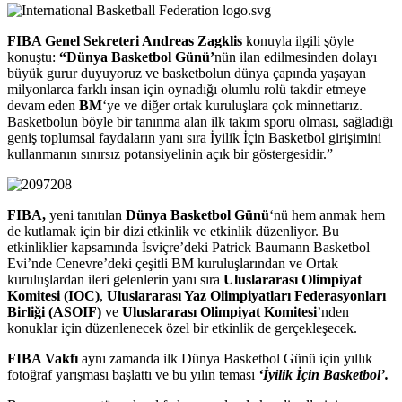
FIBA Genel Sekreteri Andreas Zagklis
konuyla ilgili şöyle
konuştu:
“Dünya Basketbol Günü’
nün ilan edilmesinden dolayı
büyük gurur duyuyoruz ve basketbolun dünya çapında yaşayan
milyonlarca farklı insan için oynadığı olumlu rolü takdir etmeye
devam eden
BM
‘ye ve diğer ortak kuruluşlara çok minnettarız.
Basketbolun böyle bir tanınma alan ilk takım sporu olması, sağladığı
geniş toplumsal faydaların yanı sıra İyilik İçin Basketbol girişimini
kullanmanın sınırsız potansiyelinin açık bir göstergesidir.”
FIBA,
yeni tanıtılan
Dünya Basketbol Günü
‘nü hem anmak hem
de kutlamak için bir dizi etkinlik ve etkinlik düzenliyor. Bu
etkinliklier kapsamında İsviçre’deki Patrick Baumann Basketbol
Evi’nde Cenevre’deki çeşitli BM kuruluşlarından ve Ortak
kuruluşlardan ileri gelenlerin yanı sıra
Uluslararası Olimpiyat
Komitesi (IOC)
,
Uluslararası Yaz Olimpiyatları Federasyonları
Birliği (ASOIF)
ve
Uluslararası Olimpiyat Komitesi
’nden
konuklar için düzenlenecek özel bir etkinlik de gerçekleşecek.
FIBA Vakfı
aynı zamanda ilk Dünya Basketbol Günü için yıllık
fotoğraf yarışması başlattı ve bu yılın teması
‘İyilik İçin Basketbol’.