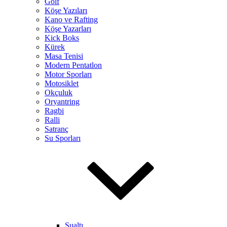
Golf
Köşe Yazıları
Kano ve Rafting
Köşe Yazarları
Kick Boks
Kürek
Masa Tenisi
Modern Pentatlon
Motor Sporları
Motosiklet
Okçuluk
Oryantring
Ragbi
Ralli
Satranç
Su Sporları
Sualtı