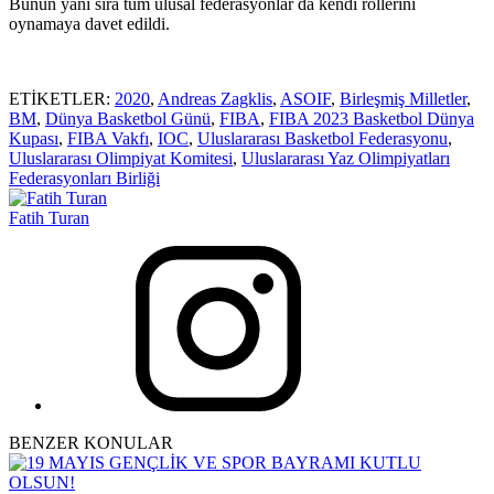
Bunun yanı sıra tüm ulusal federasyonlar da kendi rollerini
oynamaya davet edildi.
ETİKETLER:
2020
,
Andreas Zagklis
,
ASOIF
,
Birleşmiş Milletler
,
BM
,
Dünya Basketbol Günü
,
FIBA
,
FIBA 2023 Basketbol Dünya
Kupası
,
FIBA Vakfı
,
IOC
,
Uluslararası Basketbol Federasyonu
,
Uluslararası Olimpiyat Komitesi
,
Uluslararası Yaz Olimpiyatları
Federasyonları Birliği
Fatih Turan
BENZER KONULAR