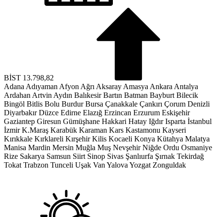
BİST
13.798,82
Adana
Adıyaman
Afyon
Ağrı
Aksaray
Amasya
Ankara
Antalya
Ardahan
Artvin
Aydın
Balıkesir
Bartın
Batman
Bayburt
Bilecik
Bingöl
Bitlis
Bolu
Burdur
Bursa
Çanakkale
Çankırı
Çorum
Denizli
Diyarbakır
Düzce
Edirne
Elazığ
Erzincan
Erzurum
Eskişehir
Gaziantep
Giresun
Gümüşhane
Hakkari
Hatay
Iğdır
Isparta
İstanbul
İzmir
K.Maraş
Karabük
Karaman
Kars
Kastamonu
Kayseri
Kırıkkale
Kırklareli
Kırşehir
Kilis
Kocaeli
Konya
Kütahya
Malatya
Manisa
Mardin
Mersin
Muğla
Muş
Nevşehir
Niğde
Ordu
Osmaniye
Rize
Sakarya
Samsun
Siirt
Sinop
Sivas
Şanlıurfa
Şırnak
Tekirdağ
Tokat
Trabzon
Tunceli
Uşak
Van
Yalova
Yozgat
Zonguldak