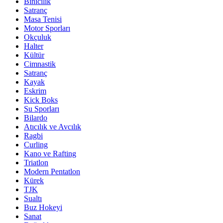
Binicilik
Satranç
Masa Tenisi
Motor Sporları
Okçuluk
Halter
Kültür
Cimnastik
Satranç
Kayak
Eskrim
Kick Boks
Su Sporları
Bilardo
Atıcılık ve Avcılık
Ragbi
Curling
Kano ve Rafting
Triatlon
Modern Pentatlon
Kürek
TJK
Sualtı
Buz Hokeyi
Sanat