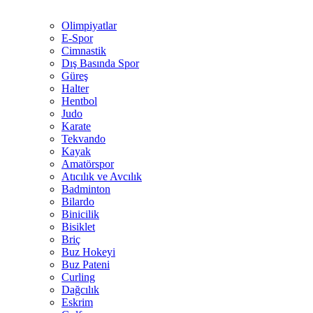
Olimpiyatlar
E-Spor
Cimnastik
Dış Basında Spor
Güreş
Halter
Hentbol
Judo
Karate
Tekvando
Kayak
Amatörspor
Atıcılık ve Avcılık
Badminton
Bilardo
Binicilik
Bisiklet
Briç
Buz Hokeyi
Buz Pateni
Curling
Dağcılık
Eskrim