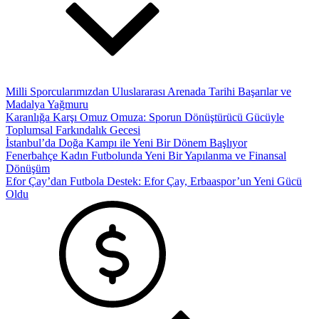
Milli Sporcularımızdan Uluslararası Arenada Tarihi Başarılar ve
Madalya Yağmuru
Karanlığa Karşı Omuz Omuza: Sporun Dönüştürücü Gücüyle
Toplumsal Farkındalık Gecesi
İstanbul’da Doğa Kampı ile Yeni Bir Dönem Başlıyor
Fenerbahçe Kadın Futbolunda Yeni Bir Yapılanma ve Finansal
Dönüşüm
Efor Çay’dan Futbola Destek: Efor Çay, Erbaaspor’un Yeni Gücü
Oldu