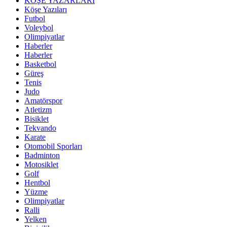
KÖŞE YAZARLARI
Köşe Yazıları
Futbol
Voleybol
Olimpiyatlar
Haberler
Haberler
Basketbol
Güreş
Tenis
Judo
Amatörspor
Atletizm
Bisiklet
Tekvando
Karate
Otomobil Sporları
Badminton
Motosiklet
Golf
Hentbol
Yüzme
Olimpiyatlar
Ralli
Yelken