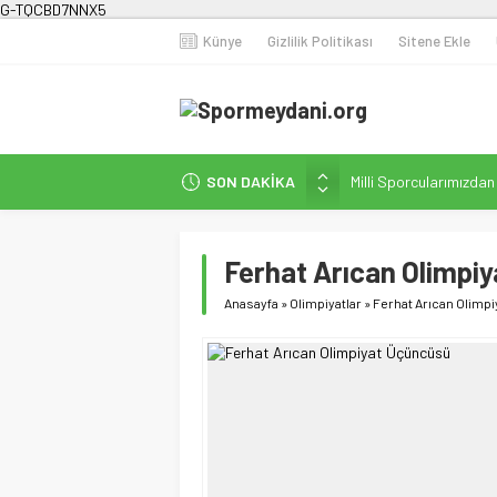
G-TQCBD7NNX5
Künye
Gizlilik Politikası
Sitene Ekle
SON DAKİKA
Milli Sporcularımızda
Karanlığa Karşı Omuz
Gecesi
Ferhat Arıcan Olimpi
İstanbul’da Doğa Kampı
Fenerbahçe Kadın Fut
Anasayfa
»
Olimpiyatlar
»
Ferhat Arıcan Olimp
Efor Çay’dan Futbola 