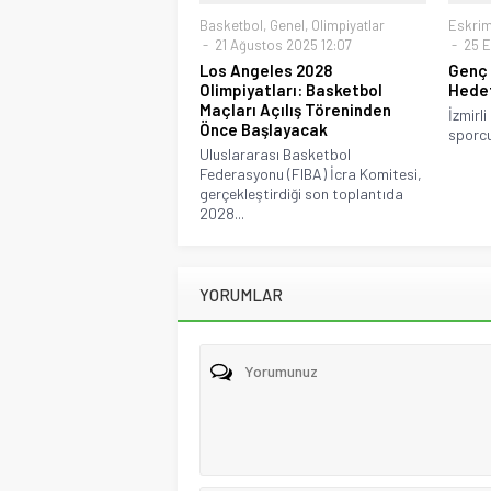
Basketbol
,
Genel
,
Olimpiyatlar
Eskri
21 Ağustos 2025 12:07
25 E
Los Angeles 2028
Genç 
Olimpiyatları: Basketbol
Hedef
Maçları Açılış Töreninden
İzmirli
Önce Başlayacak
sporcu
Uluslararası Basketbol
Federasyonu (FIBA) İcra Komitesi,
gerçekleştirdiği son toplantıda
2028...
YORUMLAR