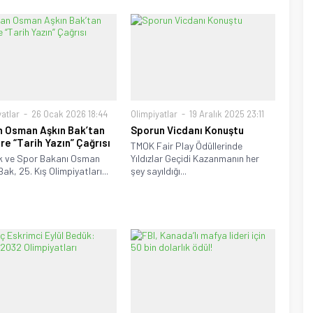
atlar
26 Ocak 2026 18:44
Olimpiyatlar
19 Aralık 2025 23:11
 Osman Aşkın Bak’tan
Sporun Vicdanı Konuştu
ere “Tarih Yazın” Çağrısı
TMOK Fair Play Ödüllerinde
k ve Spor Bakanı Osman
Yıldızlar Geçidi Kazanmanın her
ak, 25. Kış Olimpiyatları...
şey sayıldığı...