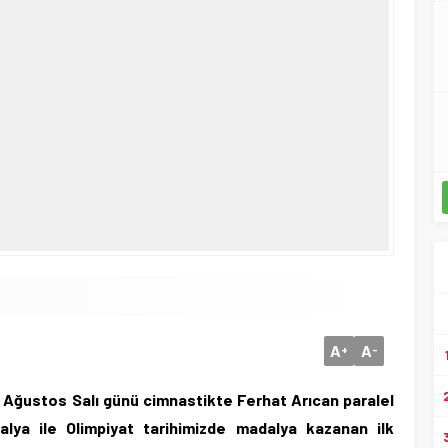
A
A
+
-
 Ağustos Salı günü cimnastikte Ferhat Arıcan paralel
lya ile Olimpiyat tarihimizde madalya kazanan ilk