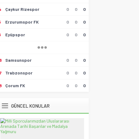
4
Çaykur Rizespor
0
0
0
Hüseyin Tokmak
Gollü Beraberlik..!!
5
Erzurumspor FK
0
0
0
17 Mayıs 2026 23:00
6
Eyüpspor
0
0
0
Muzaffer Batumlu
4 Büyüklerin Bu Hafta Maçlarını
Yönetecek Hakemler Belli
Oldu!
19 Ağustos 2021 21:05
6
Samsunspor
0
0
0
Savaş Özalp
7
Trabzonspor
0
0
0
UEFA Son 16 Turu’nda
NoFenerbahçe! YesTtingham
Forest!
8
Çorum FK
0
0
0
20 Şubat 2026 23:45
Selçuk Tuna
GÜNCEL KONULAR
Atatürk’ün Kızları
28 Temmuz 2026 12:40
Spor Meydanı
100. Gazi Koşusu’nda zafere