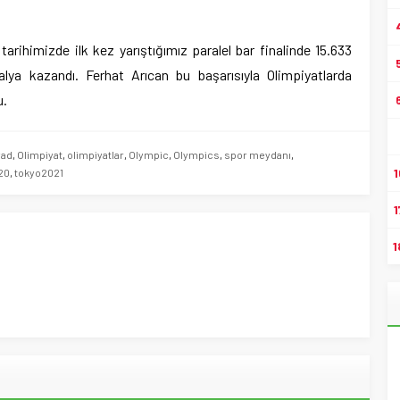
tarihimizde ilk kez yarıştığımız paralel bar finalinde 15.633
ya kazandı. Ferhat Arıcan bu başarısıyla Olimpiyatlarda
u.
yad
,
Olimpiyat
,
olimpiyatlar
,
Olympic
,
Olympics
,
spor meydanı
,
1
20
,
tokyo2021
1
1