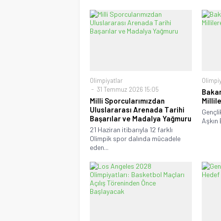
Olimpiyatlar
Olimpiy
31 Temmuz 2026 15:05
Bakan
Milli Sporcularımızdan
Millil
Uluslararası Arenada Tarihi
Gençli
Başarılar ve Madalya Yağmuru
Aşkın B
21 Haziran itibarıyla 12 farklı
Olimpik spor dalında mücadele
eden...