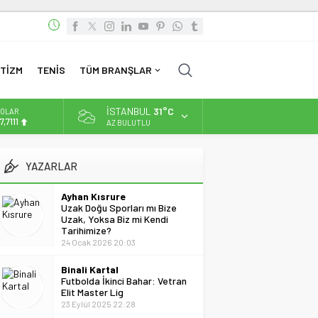
TİZM
TENİS
TÜM BRANŞLAR
İSTANBUL
31°C
OLAR
7,7111
AZ BULUTLU
URO
5,1881
YAZARLAR
LTIN
.660,55
Ayhan Kısrure
Uzak Doğu Sporları mı Bize
İST
Uzak, Yoksa Biz mi Kendi
3.779,39
Tarihimize?
24 Ocak 2026 20:03
Binali Kartal
Futbolda İkinci Bahar: Vetran
Elit Master Lig
23 Eylül 2025 22:28