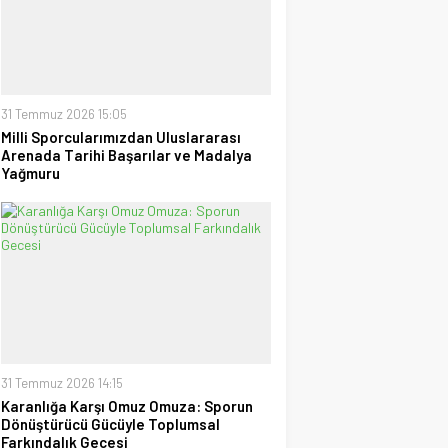
uzanan Bay Nalçakan oldu
30 Haziran 2026 17:09
Tayyar Sümen
Sultanlar Sizlerle Gurur
Duyuyoruz!
28 Temmuz 2026 15:15
31 Temmuz 2026 15:05
Milli Sporcularımızdan Uluslararası
Arenada Tarihi Başarılar ve Madalya
Ufuk Ağca
Yağmuru
“Şampiyon” Galatasaray
09 Mayıs 2026 23:05
31 Temmuz 2026 14:15
Karanlığa Karşı Omuz Omuza: Sporun
Dönüştürücü Gücüyle Toplumsal
Farkındalık Gecesi