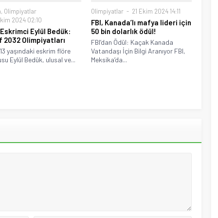
m
,
Olimpiyatlar
Olimpiyatlar
21 Ekim 2024 14:11
kim 2024 02:10
FBI, Kanada’lı mafya lideri için
Eskrimci Eylül Bedük:
50 bin dolarlık ödül!
 2032 Olimpiyatları
FBI’dan Ödül: Kaçak Kanada
 13 yaşındaki eskrim flöre
Vatandaşı İçin Bilgi Aranıyor FBI,
su Eylül Bedük, ulusal ve...
Meksika’da...