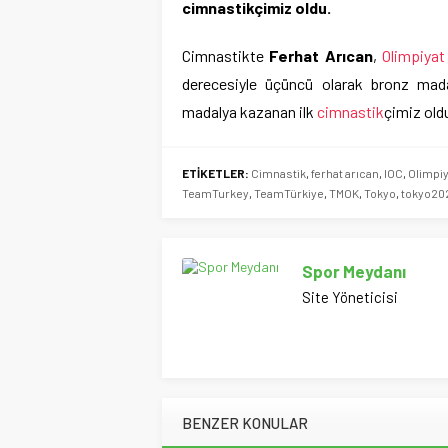
cimnastikçimiz oldu.
Cimnastikte
Ferhat Arıcan
,
Olimpiyat
derecesiyle üçüncü olarak bronz madal
madalya kazanan ilk
cimnastik
çimiz old
ETİKETLER:
Cimnastik
,
ferhat arıcan
,
IOC
,
Olimpi
TeamTurkey
,
TeamTürkiye
,
TMOK
,
Tokyo
,
tokyo20
Spor Meydanı
Site Yöneticisi
BENZER KONULAR