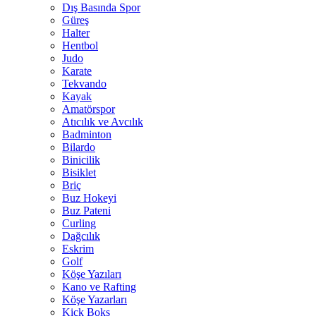
Dış Basında Spor
Güreş
Halter
Hentbol
Judo
Karate
Tekvando
Kayak
Amatörspor
Atıcılık ve Avcılık
Badminton
Bilardo
Binicilik
Bisiklet
Briç
Buz Hokeyi
Buz Pateni
Curling
Dağcılık
Eskrim
Golf
Köşe Yazıları
Kano ve Rafting
Köşe Yazarları
Kick Boks