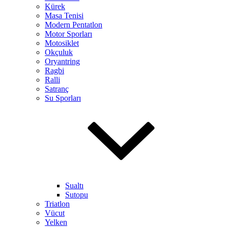
Kürek
Masa Tenisi
Modern Pentatlon
Motor Sporları
Motosiklet
Okçuluk
Oryantring
Ragbi
Ralli
Satranç
Su Sporları
Sualtı
Sutopu
Triatlon
Vücut
Yelken