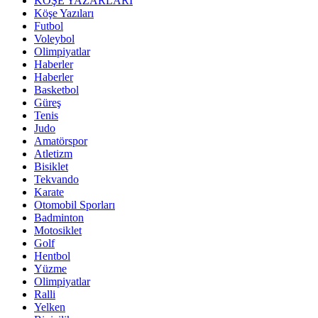
KÖŞE YAZARLARI
Köşe Yazıları
Futbol
Voleybol
Olimpiyatlar
Haberler
Haberler
Basketbol
Güreş
Tenis
Judo
Amatörspor
Atletizm
Bisiklet
Tekvando
Karate
Otomobil Sporları
Badminton
Motosiklet
Golf
Hentbol
Yüzme
Olimpiyatlar
Ralli
Yelken