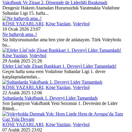
Vakıfbank Ve Ziraat 2. Dönemde de Liderliği Bırakmadı
Dengesiz Hakem Atamaları Huzursuzluk Yaratmakta Vodafone
Sultanlar Ligi 15. hafta...
KÖŞE YAZARLARI
,
Köşe Yazıları
,
Voleybol
10 Ocak 2026 23:07
Ne haftaydı ama..!
Siz biliyorsunuzdur ama ben yine de anlatayım. Türk Voleybolu
bu...
Köşe Yazıları
,
Voleybol
29 Aralık 2025 21:26
Efeler Li̇gi̇’nde Zi̇raat Bankkart 1. Devreyi̇ Li̇der Tamamladı!
Geçen hafta sona eren Vodafone Sultanlar Ligi 1. devre
karşılaşmalarından...
KÖŞE YAZARLARI
,
Köşe Yazıları
,
Voleybol
22 Aralık 2025 12:06
Sultanlarda Vakıfbank 1. Devreyi Lider Tamamladı
Son Şampiyon Vakıfbank Yeni Sezonun 1. Devresini de Lider
Bitirdi...
KÖŞE YAZARLARI
,
Köşe Yazıları
,
Voleybol
07 Aralık 2025 23:02