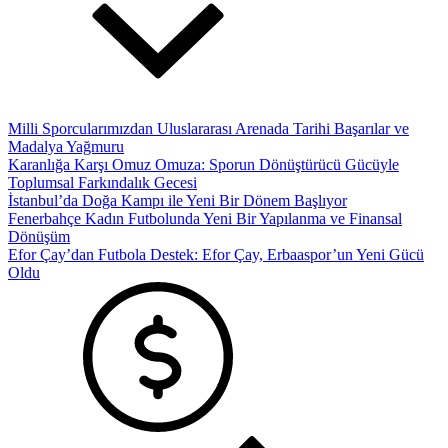
Milli Sporcularımızdan Uluslararası Arenada Tarihi Başarılar ve
Madalya Yağmuru
Karanlığa Karşı Omuz Omuza: Sporun Dönüştürücü Gücüyle
Toplumsal Farkındalık Gecesi
İstanbul’da Doğa Kampı ile Yeni Bir Dönem Başlıyor
Fenerbahçe Kadın Futbolunda Yeni Bir Yapılanma ve Finansal
Dönüşüm
Efor Çay’dan Futbola Destek: Efor Çay, Erbaaspor’un Yeni Gücü
Oldu