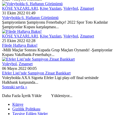
KÖŞE YAZARLARI
,
Köşe Yazıları
,
Voleybol
,
Zmanşet
31 Ekim 2022 01:49
Voleybolda 6. Haftanın Görünümü
Şampiyonların Şampiyonu Fenerbahçe! 2022 Spor Toto Kadınlar
Şampiyonlar Kupası karşılaşması...
KÖŞE YAZARLARI
,
Köşe Yazıları
,
Voleybol
,
Zmanşet
25 Ekim 2022 02:28
Filede Haftaya Bakış!
-Milli Maçlar Sonrası Kupada Grup Maçları Oynandı! -Şampiyonlar
Kupası Vakıfbank-Fenerbahçe...
Voleybol
,
Zmanşet
06 Mayıs 2022 00:05
Efeler Ligi’nde Şampiyon Ziraat Bankkart
Voleybolda AXA Sigorta Efeler Ligi play-off final serisinde
Halkbank karşısında...
Sonraki sayfa »
Daha Fazla İçerik Yükle
Yükleniyor...
Künye
Gizlilik Politikası
Tavsiye Edilen Siteler