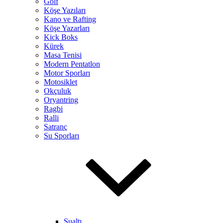
Golf
Köşe Yazıları
Kano ve Rafting
Köşe Yazarları
Kick Boks
Kürek
Masa Tenisi
Modern Pentatlon
Motor Sporları
Motosiklet
Okçuluk
Oryantring
Ragbi
Ralli
Satranç
Su Sporları
Sualtı