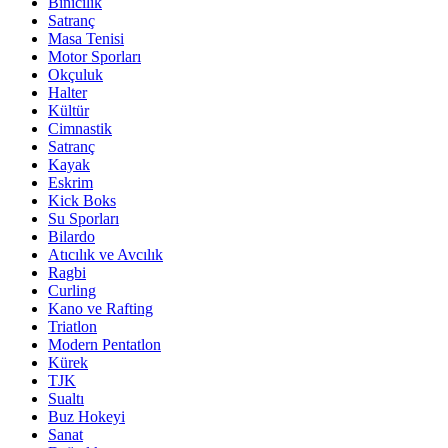
Binicilik
Satranç
Masa Tenisi
Motor Sporları
Okçuluk
Halter
Kültür
Cimnastik
Satranç
Kayak
Eskrim
Kick Boks
Su Sporları
Bilardo
Atıcılık ve Avcılık
Ragbi
Curling
Kano ve Rafting
Triatlon
Modern Pentatlon
Kürek
TJK
Sualtı
Buz Hokeyi
Sanat