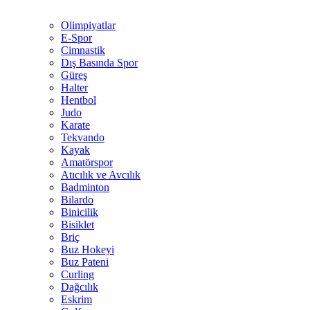
Olimpiyatlar
E-Spor
Cimnastik
Dış Basında Spor
Güreş
Halter
Hentbol
Judo
Karate
Tekvando
Kayak
Amatörspor
Atıcılık ve Avcılık
Badminton
Bilardo
Binicilik
Bisiklet
Briç
Buz Hokeyi
Buz Pateni
Curling
Dağcılık
Eskrim