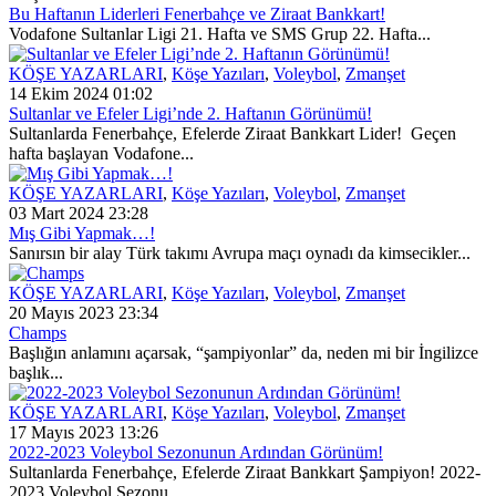
Bu Haftanın Liderleri Fenerbahçe ve Ziraat Bankkart!
Vodafone Sultanlar Ligi 21. Hafta ve SMS Grup 22. Hafta...
KÖŞE YAZARLARI
,
Köşe Yazıları
,
Voleybol
,
Zmanşet
14 Ekim 2024 01:02
Sultanlar ve Efeler Ligi’nde 2. Haftanın Görünümü!
Sultanlarda Fenerbahçe, Efelerde Ziraat Bankkart Lider! Geçen
hafta başlayan Vodafone...
KÖŞE YAZARLARI
,
Köşe Yazıları
,
Voleybol
,
Zmanşet
03 Mart 2024 23:28
Mış Gibi Yapmak…!
Sanırsın bir alay Türk takımı Avrupa maçı oynadı da kimsecikler...
KÖŞE YAZARLARI
,
Köşe Yazıları
,
Voleybol
,
Zmanşet
20 Mayıs 2023 23:34
Champs
Başlığın anlamını açarsak, “şampiyonlar” da, neden mi bir İngilizce
başlık...
KÖŞE YAZARLARI
,
Köşe Yazıları
,
Voleybol
,
Zmanşet
17 Mayıs 2023 13:26
2022-2023 Voleybol Sezonunun Ardından Görünüm!
Sultanlarda Fenerbahçe, Efelerde Ziraat Bankkart Şampiyon! 2022-
2023 Voleybol Sezonu...