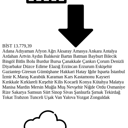
BİST
13.779,39
Adana
Adıyaman
Afyon
Ağrı
Aksaray
Amasya
Ankara
Antalya
Ardahan
Artvin
Aydın
Balıkesir
Bartın
Batman
Bayburt
Bilecik
Bingöl
Bitlis
Bolu
Burdur
Bursa
Çanakkale
Çankırı
Çorum
Denizli
Diyarbakır
Düzce
Edirne
Elazığ
Erzincan
Erzurum
Eskişehir
Gaziantep
Giresun
Gümüşhane
Hakkari
Hatay
Iğdır
Isparta
İstanbul
İzmir
K.Maraş
Karabük
Karaman
Kars
Kastamonu
Kayseri
Kırıkkale
Kırklareli
Kırşehir
Kilis
Kocaeli
Konya
Kütahya
Malatya
Manisa
Mardin
Mersin
Muğla
Muş
Nevşehir
Niğde
Ordu
Osmaniye
Rize
Sakarya
Samsun
Siirt
Sinop
Sivas
Şanlıurfa
Şırnak
Tekirdağ
Tokat
Trabzon
Tunceli
Uşak
Van
Yalova
Yozgat
Zonguldak