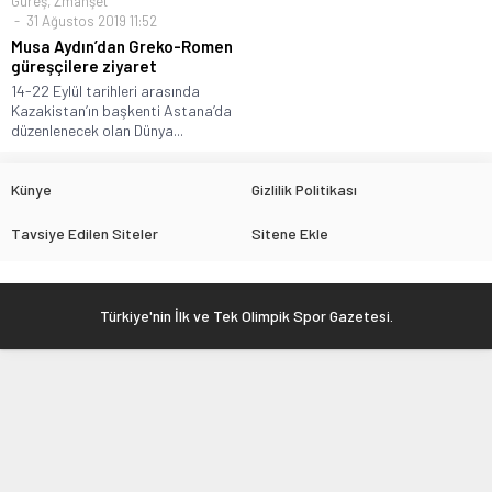
Güreş
,
Zmanşet
31 Ağustos 2019 11:52
Musa Aydın’dan Greko-Romen
güreşçilere ziyaret
14-22 Eylül tarihleri arasında
Kazakistan’ın başkenti Astana’da
düzenlenecek olan Dünya...
Künye
Gizlilik Politikası
Tavsiye Edilen Siteler
Sitene Ekle
Türkiye'nin İlk ve Tek Olimpik Spor Gazetesi.