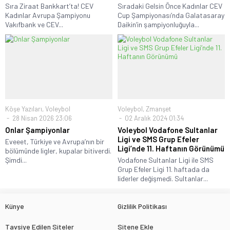
Sıra Ziraat Bankkart’ta! CEV
Sıradaki Gelsin Önce Kadınlar CEV
Kadınlar Avrupa Şampiyonu
Cup Şampiyonası’nda Galatasaray
Vakıfbank ve CEV...
Daikin’in şampiyonluğuyla...
Köşe Yazıları
,
Voleybol
Voleybol
,
Zmanşet
28 Nisan 2026 23:06
02 Aralık 2024 01:34
Onlar Şampiyonlar
Voleybol Vodafone Sultanlar
Ligi ve SMS Grup Efeler
Eveeet, Türkiye ve Avrupa’nın bir
Ligi’nde 11. Haftanın Görünümü
bölümünde ligler, kupalar bitiverdi.
Şimdi...
Vodafone Sultanlar Ligi ile SMS
Grup Efeler Ligi 11. haftada da
liderler değişmedi. Sultanlar...
Künye
Gizlilik Politikası
Tavsiye Edilen Siteler
Sitene Ekle