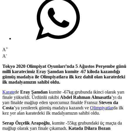
+
A
-
A
Tokyo 2020 Olimpiyat Oyunları’nda 5 Ağustos Perşembe günü
milli karatecimiz Eray Şamdan kumite -67 kiloda kazandığı
gümüş madalya ile Olimpiyatlara ilk kez dahil olan karatedeki
ilk madalyamızın sahibi oldu.
Karate
de
Eray Şamdan
kumite -67kg grubunda ikinci olarak yarı
finale yükseldi. Ürdünlü rakibi
Abdel Rahman Almasatfa
’yı da
yarı finalde mağlup eden sporcumuz finalde Fransız
Steven da
Costa
’ya yenilerek gümüş madalya kazandı ve
Olimpiyatlar
da ilk
kez yer alan karatedeki ilk madalyamızın sahibi oldu.
Serap Özçelik Arapoğlu
, kumite -55kg grubundaki üç maçta da
mağlup olarak yarı finale çıkamadı.
Katada Dilara Bozan