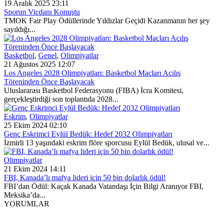
19 Aralık 2025 23:11
Sporun Vicdanı Konuştu
TMOK Fair Play Ödüllerinde Yıldızlar Geçidi Kazanmanın her şey
sayıldığı...
Basketbol
,
Genel
,
Olimpiyatlar
21 Ağustos 2025 12:07
Los Angeles 2028 Olimpiyatları: Basketbol Maçları Açılış
Töreninden Önce Başlayacak
Uluslararası Basketbol Federasyonu (FIBA) İcra Komitesi,
gerçekleştirdiği son toplantıda 2028...
Eskrim
,
Olimpiyatlar
25 Ekim 2024 02:10
Genç Eskrimci Eylül Bedük: Hedef 2032 Olimpiyatları
İzmirli 13 yaşındaki eskrim flöre sporcusu Eylül Bedük, ulusal ve...
Olimpiyatlar
21 Ekim 2024 14:11
FBI, Kanada’lı mafya lideri için 50 bin dolarlık ödül!
FBI’dan Ödül: Kaçak Kanada Vatandaşı İçin Bilgi Aranıyor FBI,
Meksika’da...
YORUMLAR