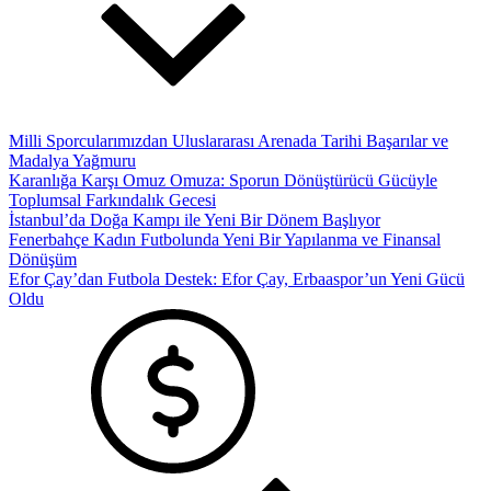
Milli Sporcularımızdan Uluslararası Arenada Tarihi Başarılar ve
Madalya Yağmuru
Karanlığa Karşı Omuz Omuza: Sporun Dönüştürücü Gücüyle
Toplumsal Farkındalık Gecesi
İstanbul’da Doğa Kampı ile Yeni Bir Dönem Başlıyor
Fenerbahçe Kadın Futbolunda Yeni Bir Yapılanma ve Finansal
Dönüşüm
Efor Çay’dan Futbola Destek: Efor Çay, Erbaaspor’un Yeni Gücü
Oldu