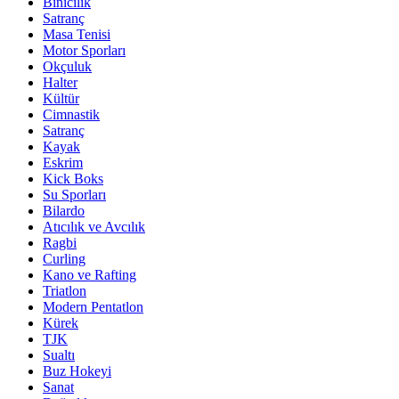
Binicilik
Satranç
Masa Tenisi
Motor Sporları
Okçuluk
Halter
Kültür
Cimnastik
Satranç
Kayak
Eskrim
Kick Boks
Su Sporları
Bilardo
Atıcılık ve Avcılık
Ragbi
Curling
Kano ve Rafting
Triatlon
Modern Pentatlon
Kürek
TJK
Sualtı
Buz Hokeyi
Sanat