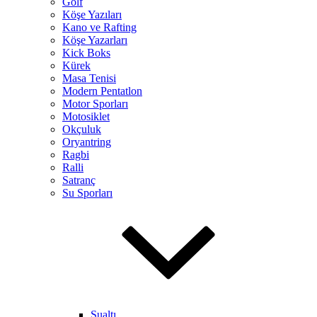
Golf
Köşe Yazıları
Kano ve Rafting
Köşe Yazarları
Kick Boks
Kürek
Masa Tenisi
Modern Pentatlon
Motor Sporları
Motosiklet
Okçuluk
Oryantring
Ragbi
Ralli
Satranç
Su Sporları
Sualtı