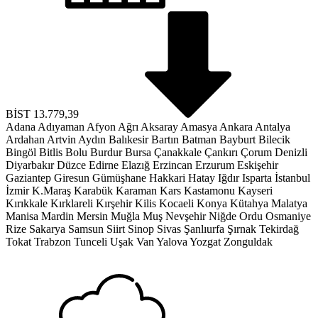
BİST
13.779,39
Adana
Adıyaman
Afyon
Ağrı
Aksaray
Amasya
Ankara
Antalya
Ardahan
Artvin
Aydın
Balıkesir
Bartın
Batman
Bayburt
Bilecik
Bingöl
Bitlis
Bolu
Burdur
Bursa
Çanakkale
Çankırı
Çorum
Denizli
Diyarbakır
Düzce
Edirne
Elazığ
Erzincan
Erzurum
Eskişehir
Gaziantep
Giresun
Gümüşhane
Hakkari
Hatay
Iğdır
Isparta
İstanbul
İzmir
K.Maraş
Karabük
Karaman
Kars
Kastamonu
Kayseri
Kırıkkale
Kırklareli
Kırşehir
Kilis
Kocaeli
Konya
Kütahya
Malatya
Manisa
Mardin
Mersin
Muğla
Muş
Nevşehir
Niğde
Ordu
Osmaniye
Rize
Sakarya
Samsun
Siirt
Sinop
Sivas
Şanlıurfa
Şırnak
Tekirdağ
Tokat
Trabzon
Tunceli
Uşak
Van
Yalova
Yozgat
Zonguldak