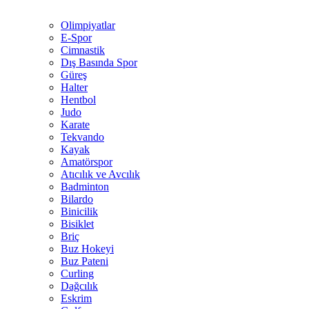
Olimpiyatlar
E-Spor
Cimnastik
Dış Basında Spor
Güreş
Halter
Hentbol
Judo
Karate
Tekvando
Kayak
Amatörspor
Atıcılık ve Avcılık
Badminton
Bilardo
Binicilik
Bisiklet
Briç
Buz Hokeyi
Buz Pateni
Curling
Dağcılık
Eskrim