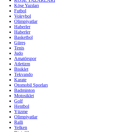
KÖŞE YAZARLARI
Köşe Yazıları
Futbol
Voleybol
Olimpiyatlar
Haberler
Haberler
Basketbol
Güreş
Tenis
Judo
Amatörspor
Atletizm
Bisiklet
Tekvando
Karate
Otomobil Sporları
Badminton
Motosiklet
Golf
Hentbol
Yüzme
Olimpiyatlar
Ralli
Yelken