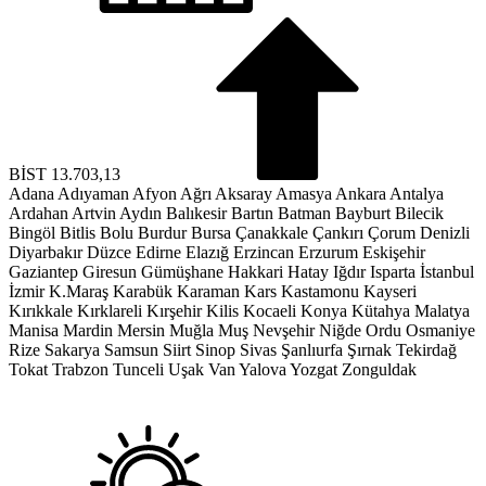
BİST
13.703,13
Adana
Adıyaman
Afyon
Ağrı
Aksaray
Amasya
Ankara
Antalya
Ardahan
Artvin
Aydın
Balıkesir
Bartın
Batman
Bayburt
Bilecik
Bingöl
Bitlis
Bolu
Burdur
Bursa
Çanakkale
Çankırı
Çorum
Denizli
Diyarbakır
Düzce
Edirne
Elazığ
Erzincan
Erzurum
Eskişehir
Gaziantep
Giresun
Gümüşhane
Hakkari
Hatay
Iğdır
Isparta
İstanbul
İzmir
K.Maraş
Karabük
Karaman
Kars
Kastamonu
Kayseri
Kırıkkale
Kırklareli
Kırşehir
Kilis
Kocaeli
Konya
Kütahya
Malatya
Manisa
Mardin
Mersin
Muğla
Muş
Nevşehir
Niğde
Ordu
Osmaniye
Rize
Sakarya
Samsun
Siirt
Sinop
Sivas
Şanlıurfa
Şırnak
Tekirdağ
Tokat
Trabzon
Tunceli
Uşak
Van
Yalova
Yozgat
Zonguldak