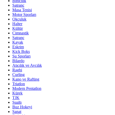
Binicilik
Satranç
Masa Tenisi
Motor Sporları
Okçuluk
Halter
Kültür
Cimnastik
Satranç
Kayak
Eskrim
Kick Boks
Su Sporları
Bilardo
Atıcılık ve Avcılık
Ragbi
Curling
Kano ve Rafting
Triatlon
Modern Pentatlon
Kürek
TJK
Sualtı
Buz Hokeyi
Sanat