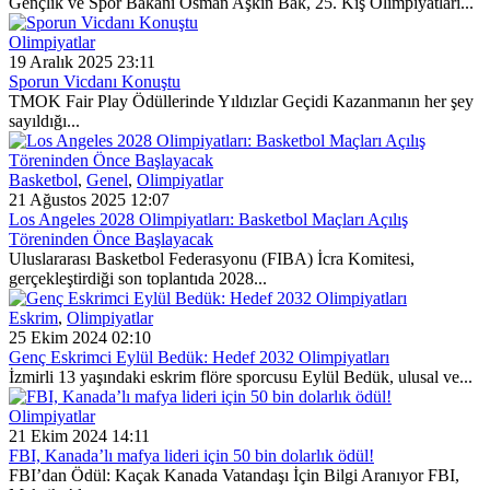
Gençlik ve Spor Bakanı Osman Aşkın Bak, 25. Kış Olimpiyatları...
Olimpiyatlar
19 Aralık 2025 23:11
Sporun Vicdanı Konuştu
TMOK Fair Play Ödüllerinde Yıldızlar Geçidi Kazanmanın her şey
sayıldığı...
Basketbol
,
Genel
,
Olimpiyatlar
21 Ağustos 2025 12:07
Los Angeles 2028 Olimpiyatları: Basketbol Maçları Açılış
Töreninden Önce Başlayacak
Uluslararası Basketbol Federasyonu (FIBA) İcra Komitesi,
gerçekleştirdiği son toplantıda 2028...
Eskrim
,
Olimpiyatlar
25 Ekim 2024 02:10
Genç Eskrimci Eylül Bedük: Hedef 2032 Olimpiyatları
İzmirli 13 yaşındaki eskrim flöre sporcusu Eylül Bedük, ulusal ve...
Olimpiyatlar
21 Ekim 2024 14:11
FBI, Kanada’lı mafya lideri için 50 bin dolarlık ödül!
FBI’dan Ödül: Kaçak Kanada Vatandaşı İçin Bilgi Aranıyor FBI,