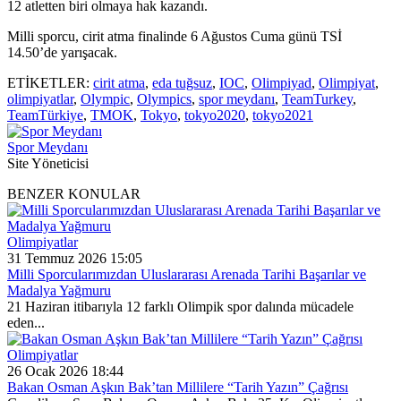
12 atletten biri olmaya hak kazandı.
Milli sporcu, cirit atma finalinde 6 Ağustos Cuma günü TSİ
14.50’de yarışacak.
ETİKETLER:
cirit atma
,
eda tuğsuz
,
IOC
,
Olimpiyad
,
Olimpiyat
,
olimpiyatlar
,
Olympic
,
Olympics
,
spor meydanı
,
TeamTurkey
,
TeamTürkiye
,
TMOK
,
Tokyo
,
tokyo2020
,
tokyo2021
Spor Meydanı
Site Yöneticisi
BENZER KONULAR
Olimpiyatlar
31 Temmuz 2026 15:05
Milli Sporcularımızdan Uluslararası Arenada Tarihi Başarılar ve
Madalya Yağmuru
21 Haziran itibarıyla 12 farklı Olimpik spor dalında mücadele
eden...
Olimpiyatlar
26 Ocak 2026 18:44
Bakan Osman Aşkın Bak’tan Millilere “Tarih Yazın” Çağrısı