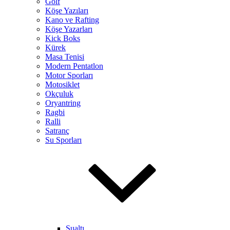
Golf
Köşe Yazıları
Kano ve Rafting
Köşe Yazarları
Kick Boks
Kürek
Masa Tenisi
Modern Pentatlon
Motor Sporları
Motosiklet
Okçuluk
Oryantring
Ragbi
Ralli
Satranç
Su Sporları
Sualtı