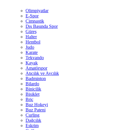
Olimpiyatlar
E-Spor
Cimnastik
Dış Basında Spor
Güreş
Halter
Hentbol
Judo
Karate
Tekvando
Kayak
Amatörspor
Atıcılık ve Avcılık
Badminton
Bilardo
Binicilik
Bisiklet
Briç
Buz Hokeyi
Buz Pateni
Curling
Dağcılık
Eskrim