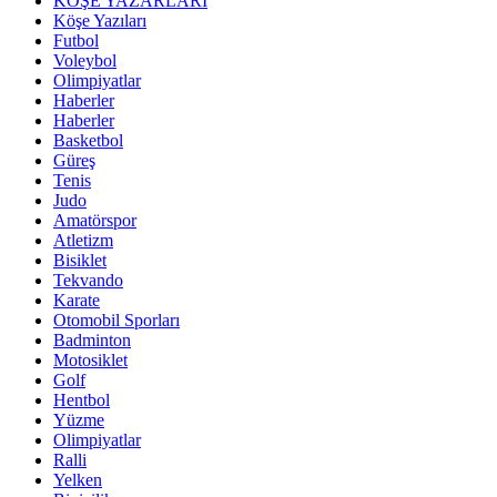
KÖŞE YAZARLARI
Köşe Yazıları
Futbol
Voleybol
Olimpiyatlar
Haberler
Haberler
Basketbol
Güreş
Tenis
Judo
Amatörspor
Atletizm
Bisiklet
Tekvando
Karate
Otomobil Sporları
Badminton
Motosiklet
Golf
Hentbol
Yüzme
Olimpiyatlar
Ralli
Yelken