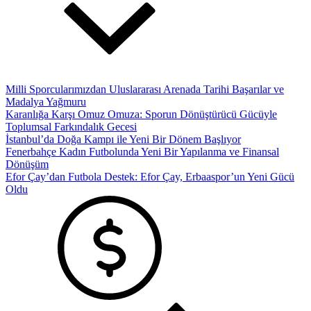
Milli Sporcularımızdan Uluslararası Arenada Tarihi Başarılar ve
Madalya Yağmuru
Karanlığa Karşı Omuz Omuza: Sporun Dönüştürücü Gücüyle
Toplumsal Farkındalık Gecesi
İstanbul’da Doğa Kampı ile Yeni Bir Dönem Başlıyor
Fenerbahçe Kadın Futbolunda Yeni Bir Yapılanma ve Finansal
Dönüşüm
Efor Çay’dan Futbola Destek: Efor Çay, Erbaaspor’un Yeni Gücü
Oldu