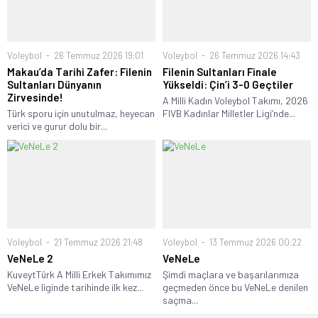
Voleybol
26 Temmuz 2026 19:01
Voleybol
26 Temmuz 2026 14:43
Makau’da Tarihi Zafer: Filenin
Filenin Sultanları Finale
Sultanları Dünyanın
Yükseldi: Çin’i 3-0 Geçtiler
Zirvesinde!
A Milli Kadın Voleybol Takımı, 2026
Türk sporu için unutulmaz, heyecan
FIVB Kadınlar Milletler Ligi’nde...
verici ve gurur dolu bir...
Voleybol
21 Temmuz 2026 21:48
Voleybol
13 Temmuz 2026 00:22
VeNeLe 2
VeNeLe
KuveytTürk A Milli Erkek Takımımız
Şimdi maçlara ve başarılarımıza
VeNeLe liginde tarihinde ilk kez...
geçmeden önce bu VeNeLe denilen
saçma...