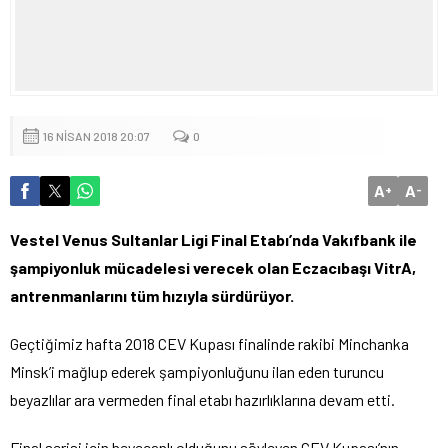
16 NISAN 2018 20:07
0
A
A
+
-
Vestel Venus Sultanlar Ligi Final Etabı’nda Vakıfbank ile
şampiyonluk mücadelesi verecek olan Eczacıbaşı VitrA,
antrenmanlarını tüm hızıyla sürdürüyor.
Geçtiğimiz hafta 2018 CEV Kupası finalinde rakibi Minchanka
Minsk’i mağlup ederek şampiyonluğunu ilan eden turuncu
beyazlılar ara vermeden final etabı hazırlıklarına devam etti.
Final serisi için heyecanlı olduğunu söyleyen CEV Kupası’nın