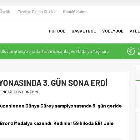
Üyelik
Tavsiye Edilen Siteler
Kanal6 Haber
FUTBOL
BASKETBOL
VOLEYBOL
ATLE
n Uluslararası Arenada Tarihi Başarılar ve Madalya Yağmuru
E
5
 Omuza: Sporun Dönüştürücü Gücüyle Toplumsal Farkındalık
A
6
 ile Yeni Bir Dönem Başlıyor
bolunda Yeni Bir Yapılanma ve Finansal Dönüşüm
YONASINDA 3. GÜN SONA ERDİ
B
1
Destek: Efor Çay, Erbaaspor’un Yeni Gücü Oldu
INDA 3. GÜN SONA ERDİ
D
4
üzenlenen Dünya Güreş şampiyonasında 3. gün geride
Bronz Madalya kazandı. Kadınlar 59 kiloda Elif Jale