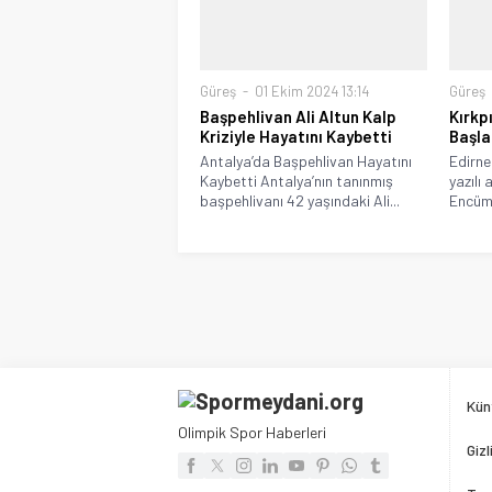
Güreş
01 Ekim 2024 13:14
Güreş
Başpehlivan Ali Altun Kalp
Kırkp
Kriziyle Hayatını Kaybetti
Başla
Antalya’da Başpehlivan Hayatını
Edirne
Kaybetti Antalya’nın tanınmış
yazılı
başpehlivanı 42 yaşındaki Ali...
Encüme
Kün
Olimpik Spor Haberleri
Gizl