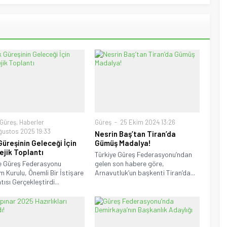
Güreş
,
Haberler
Güreş
25 Ekim 2024 13:26
ğustos 2025 19:33
Nesrin Baş’tan Tiran’da
Güreşinin Geleceği İçin
Gümüş Madalya!
ejik Toplantı
Türkiye Güreş Federasyonu’ndan
e Güreş Federasyonu
gelen son habere göre,
m Kurulu, Önemli Bir İstişare
Arnavutluk’un başkenti Tiran’da...
ısı Gerçekleştirdi...