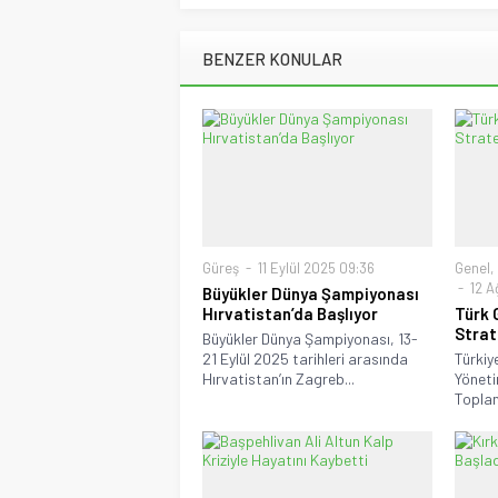
BENZER KONULAR
Güreş
11 Eylül 2025 09:36
Genel
,
12 A
Büyükler Dünya Şampiyonası
Hırvatistan’da Başlıyor
Türk 
Strat
Büyükler Dünya Şampiyonası, 13-
21 Eylül 2025 tarihleri arasında
Türkiy
Hırvatistan’ın Zagreb...
Yöneti
Toplant