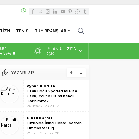
TİZM
TENİS
TÜM BRANŞLAR
İSTANBUL
31°C
URO
4,9747
AÇIK
LTIN
.499,25
Ayhan Kısrure
YAZARLAR
Uzak Doğu Sporları mı Bize
Uzak, Yoksa Biz mi Kendi
İST
3.798,82
Tarihimize?
24 Ocak 2026 20:03
OLAR
7,5921
Binali Kartal
Futbolda İkinci Bahar: Vetran
Elit Master Lig
23 Eylül 2025 22:28
Can Batumlu
Borç Ödendi