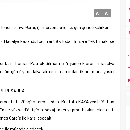
A
A
+
-
lenen Dünya Güreş şampiyonasında 3. gün geride kalırken
 Madalya kazandı. Kadınlar 59 kiloda Elif Jale Yeşilırmak ise
1
merikalı Thomas Patrick Gilman’ı 5-4 yenerek bronz madalya
1
’in dün gümüş madalya almasının ardından ikinci madalyasını
1
N REPESAJDA…
rbest stil 70kg’da temsil eden Mustafa KAYA yenildiği Rus
ale yükseldiği için repesaj maçı yapma hakkını elde etti.
nes Garcia ile karşılaşacak
e ile mücadele edecek.