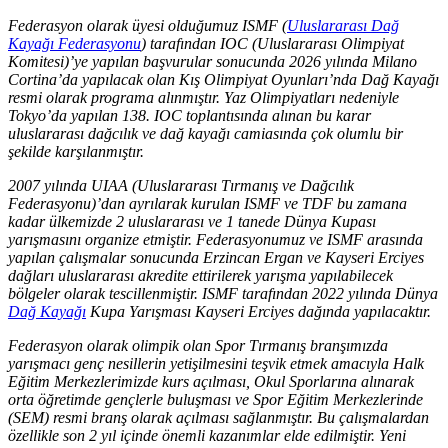
Federasyon olarak üyesi olduğumuz ISMF (
Uluslararası Dağ
Kayağı Federasyonu
) tarafından IOC (Uluslararası Olimpiyat
Komitesi)’ye yapılan başvurular sonucunda 2026 yılında Milano
Cortina’da yapılacak olan Kış Olimpiyat Oyunları’nda Dağ Kayağı
resmi olarak programa alınmıştır. Yaz Olimpiyatları nedeniyle
Tokyo’da yapılan 138. IOC toplantısında alınan bu karar
uluslararası dağcılık ve dağ kayağı camiasında çok olumlu bir
şekilde karşılanmıştır.
2007 yılında UIAA (Uluslararası Tırmanış ve Dağcılık
Federasyonu)’dan ayrılarak kurulan ISMF ve TDF bu zamana
kadar ülkemizde 2 uluslararası ve 1 tanede Dünya Kupası
yarışmasını organize etmiştir. Federasyonumuz ve ISMF arasında
yapılan çalışmalar sonucunda Erzincan Ergan ve Kayseri Erciyes
dağları uluslararası akredite ettirilerek yarışma yapılabilecek
bölgeler olarak tescillenmiştir. ISMF tarafından 2022 yılında Dünya
Dağ Kayağı
Kupa Yarışması Kayseri Erciyes dağında yapılacaktır.
Federasyon olarak olimpik olan Spor Tırmanış branşımızda
yarışmacı genç nesillerin yetişilmesini teşvik etmek amacıyla Halk
Eğitim Merkezlerimizde kurs açılması, Okul Sporlarına alınarak
orta öğretimde gençlerle buluşması ve Spor Eğitim Merkezlerinde
(SEM) resmi branş olarak açılması sağlanmıştır. Bu çalışmalardan
özellikle son 2 yıl içinde önemli kazanımlar elde edilmiştir. Yeni