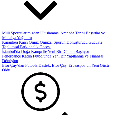
Milli Sporcularımızdan Uluslararası Arenada Tarihi Başarılar ve
Madalya Yağmuru
Karanlığa Karşı Omuz Omuza: Sporun Dönüştürücü Gücüyle
Toplumsal Farkındalık Gecesi
İstanbul’da Doğa Kampı ile Yeni Bir Dönem Başlıyor
Fenerbahçe Kadın Futbolunda Yeni Bir Yapılanma ve Finansal
Dönüşüm
Efor Çay’dan Futbola Destek: Efor Çay, Erbaaspor’un Yeni Gücü
Oldu