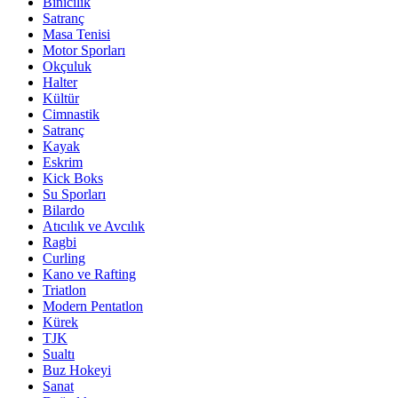
Binicilik
Satranç
Masa Tenisi
Motor Sporları
Okçuluk
Halter
Kültür
Cimnastik
Satranç
Kayak
Eskrim
Kick Boks
Su Sporları
Bilardo
Atıcılık ve Avcılık
Ragbi
Curling
Kano ve Rafting
Triatlon
Modern Pentatlon
Kürek
TJK
Sualtı
Buz Hokeyi
Sanat