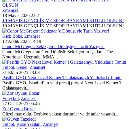
Zmanşet
18 Mayıs 2026 23:21
19 MAYIS GENÇLİK VE SPOR BAYRAMI KUTLU OLSUN!
19 MAYIS GENÇLİK VE SPOR BAYRAMI KUTLU OLSUN!
Kick Boks
,
Zmanşet
12 Aralık 2025 14:19
Conor McGregor: Sekizgen’e Dönüşüyle Tarih Yazıyor!
Conor McGregor’un Geri Dönüşü: Sekizgen’in Işıkları “The
Notorious” Üzerinde! MMA...
Futbol
,
Genel
,
Zmanşet
31 Ekim 2025 23:03
Pasifik GYO Next Level Kemer’i Galatasaraylı Yıldızlarla Tanıttı
Pasifik GYO, İstanbul’un yeni prestij projesi Next Level Kemer’i
Galatasaraylı...
Voleybol
,
Zmanşet
27 Ocak 2025 05:46
Zor Oyunu Bozar
Güzel maç oldu. Derbiye yakışır durumlar ve de anlar yaşandı....
Futbol
,
Köşe Yazıları
,
Zmanşet