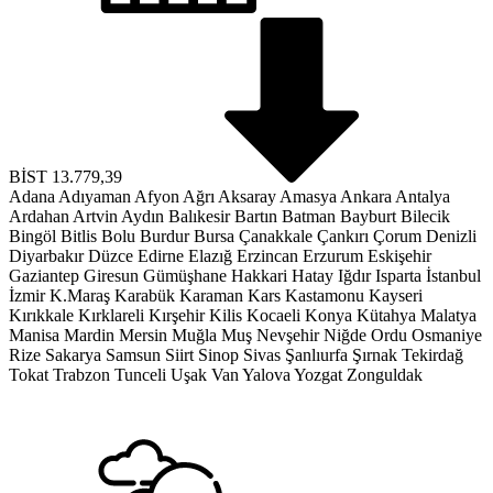
BİST
13.779,39
Adana
Adıyaman
Afyon
Ağrı
Aksaray
Amasya
Ankara
Antalya
Ardahan
Artvin
Aydın
Balıkesir
Bartın
Batman
Bayburt
Bilecik
Bingöl
Bitlis
Bolu
Burdur
Bursa
Çanakkale
Çankırı
Çorum
Denizli
Diyarbakır
Düzce
Edirne
Elazığ
Erzincan
Erzurum
Eskişehir
Gaziantep
Giresun
Gümüşhane
Hakkari
Hatay
Iğdır
Isparta
İstanbul
İzmir
K.Maraş
Karabük
Karaman
Kars
Kastamonu
Kayseri
Kırıkkale
Kırklareli
Kırşehir
Kilis
Kocaeli
Konya
Kütahya
Malatya
Manisa
Mardin
Mersin
Muğla
Muş
Nevşehir
Niğde
Ordu
Osmaniye
Rize
Sakarya
Samsun
Siirt
Sinop
Sivas
Şanlıurfa
Şırnak
Tekirdağ
Tokat
Trabzon
Tunceli
Uşak
Van
Yalova
Yozgat
Zonguldak