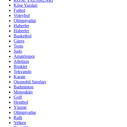
KÖŞE YAZARLARI
Köşe Yazıları
Futbol
Voleybol
Olimpiyatlar
Haberler
Haberler
Basketbol
Güreş
Tenis
Judo
Amatörspor
Atletizm
Bisiklet
Tekvando
Karate
Otomobil Sporları
Badminton
Motosiklet
Golf
Hentbol
Yüzme
Olimpiyatlar
Ralli
Yelken