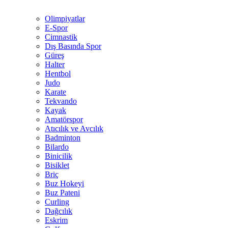
Olimpiyatlar
E-Spor
Cimnastik
Dış Basında Spor
Güreş
Halter
Hentbol
Judo
Karate
Tekvando
Kayak
Amatörspor
Atıcılık ve Avcılık
Badminton
Bilardo
Binicilik
Bisiklet
Briç
Buz Hokeyi
Buz Pateni
Curling
Dağcılık
Eskrim