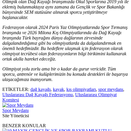
Olimpik olan Dağ Kayağı branşımızda Okul Sporlarına 2019 yılı ile
eklemiş bulunmaktayız aynı zamana da Gençlik ve Spor Bakanlığı
bünyesinde SEM statüsüne alınarak sporcu yetiştirilmeye
başlanacaktır.
Federasyon olarak 2024 Paris Yaz Olimpiyatlarında Spor Tırmanış
branşında ve 2026 Milona Kış Olimpiyatlarında da Dağ Kayağı
branşında Türk bayrağını dünya dağlarının zirvesinde
dalgalandırdığımız gibi bu olimpiyatlarda da dalgalandırmak en
önemli hedefimizdir. Bu hedeflere ulaşmak için federasyon olarak
olimpiyat tecrübesi olan federasyonların bilgi birikimini kullanarak
ortak akılla hareket edeceğiz.
Olimpiyat yolu zorlu ama bir o kadar da gurur vericidir. Tüm
sporcu, antrenör ve kulüplerimizin bu konuda destekleri ile başarıya
ulaşacağımıza inanıyorum.
ETİKETLER:
dağ kayağı
,
kayak
,
kış olimpiyatları
,
spor meydanı
,
Uluslararası Dağ Kayağı Federasyonu
,
Uluslararası Olimpiyat
Komitesi
Spor Meydanı
Site Yöneticisi
BENZER KONULAR