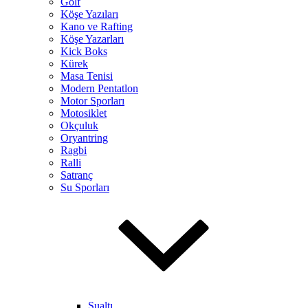
Golf
Köşe Yazıları
Kano ve Rafting
Köşe Yazarları
Kick Boks
Kürek
Masa Tenisi
Modern Pentatlon
Motor Sporları
Motosiklet
Okçuluk
Oryantring
Ragbi
Ralli
Satranç
Su Sporları
Sualtı