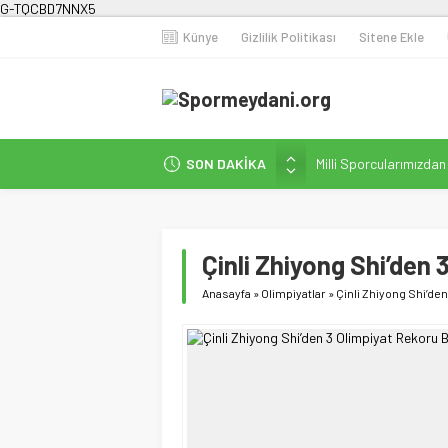
G-TQCBD7NNX5
Künye
Gizlilik Politikası
Sitene Ekle
SON DAKİKA
Milli Sporcularımızda
Karanlığa Karşı Omuz
Gecesi
İstanbul’da Doğa Kampı
Çinli Zhiyong Shi’den 
Fenerbahçe Kadın Fut
Anasayfa
»
Olimpiyatlar
»
Çinli Zhiyong Shi’de
Efor Çay’dan Futbola 