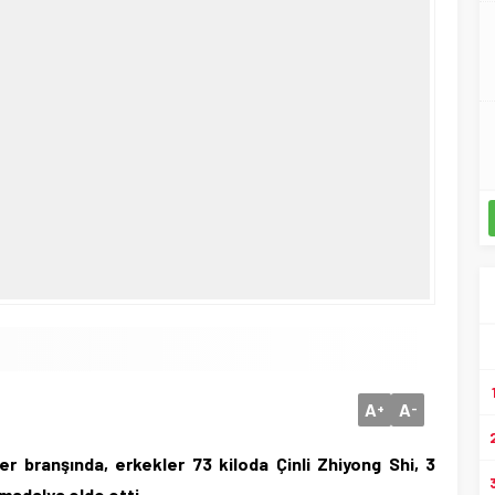
A
A
+
-
r branşında, erkekler 73 kiloda Çinli Zhiyong Shi, 3
 madalya elde etti.