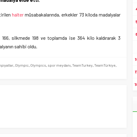
irilen
halter
müsabakalarında, erkekler 73 kiloda madalyalar
166, silkmede 198 ve toplamda ise 364 kilo kaldırarak 3
alyanın sahibi oldu.
1
mpiyatlar
,
Olympic
,
Olympics
,
spor meydanı
,
TeamTurkey
,
TeamTürkiye
,
1
1