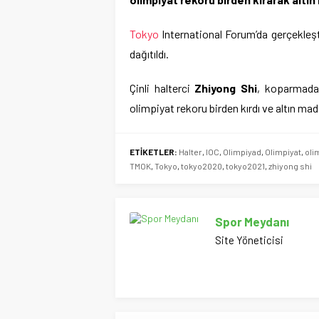
Tokyo
International Forum’da gerçekleşt
dağıtıldı.
Çinli halterci
Zhiyong Shi
, koparmada 
olimpiyat rekoru birden kırdı ve altın mad
ETİKETLER:
Halter
,
IOC
,
Olimpiyad
,
Olimpiyat
,
oli
TMOK
,
Tokyo
,
tokyo2020
,
tokyo2021
,
zhiyong shi
Spor Meydanı
Site Yöneticisi