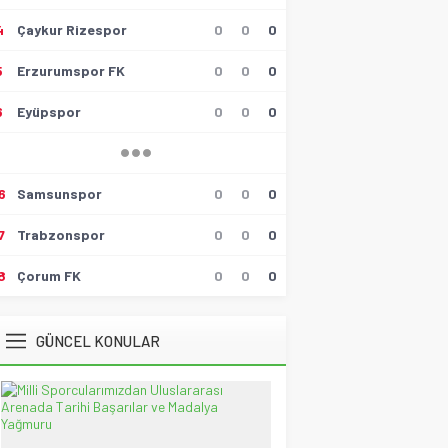
4
Çaykur Rizespor
0
0
0
Hüseyin Tokmak
Gollü Beraberlik..!!
5
Erzurumspor FK
0
0
0
17 Mayıs 2026 23:00
6
Eyüpspor
0
0
0
Muzaffer Batumlu
4 Büyüklerin Bu Hafta Maçlarını
Yönetecek Hakemler Belli
Oldu!
19 Ağustos 2021 21:05
6
Samsunspor
0
0
0
Savaş Özalp
7
Trabzonspor
0
0
0
UEFA Son 16 Turu’nda
NoFenerbahçe! YesTtingham
Forest!
8
Çorum FK
0
0
0
20 Şubat 2026 23:45
Selçuk Tuna
GÜNCEL KONULAR
Atatürk’ün Kızları
28 Temmuz 2026 12:40
Spor Meydanı
100. Gazi Koşusu’nda zafere