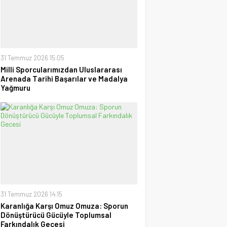
uzanan Bay Nalçakan oldu
30 Haziran 2026 17:09
Tayyar Sümen
Sultanlar Sizlerle Gurur
Duyuyoruz!
28 Temmuz 2026 15:15
31 Temmuz 2026 15:05
Milli Sporcularımızdan Uluslararası
Arenada Tarihi Başarılar ve Madalya
Ufuk Ağca
Yağmuru
“Şampiyon” Galatasaray
09 Mayıs 2026 23:05
31 Temmuz 2026 14:15
Karanlığa Karşı Omuz Omuza: Sporun
Dönüştürücü Gücüyle Toplumsal
Farkındalık Gecesi