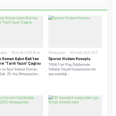
atlar
26 Ocak 2026 18:44
Olimpiyatlar
19 Aralık 2025 23:11
 Osman Aşkın Bak’tan
Sporun Vicdanı Konuştu
ere “Tarih Yazın” Çağrısı
TMOK Fair Play Ödüllerinde
k ve Spor Bakanı Osman
Yıldızlar Geçidi Kazanmanın her
ak, 25. Kış Olimpiyatları...
şey sayıldığı...