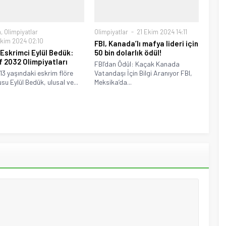
m
,
Olimpiyatlar
Olimpiyatlar
21 Ekim 2024 14:11
kim 2024 02:10
FBI, Kanada’lı mafya lideri için
Eskrimci Eylül Bedük:
50 bin dolarlık ödül!
 2032 Olimpiyatları
FBI’dan Ödül: Kaçak Kanada
 13 yaşındaki eskrim flöre
Vatandaşı İçin Bilgi Aranıyor FBI,
su Eylül Bedük, ulusal ve...
Meksika’da...