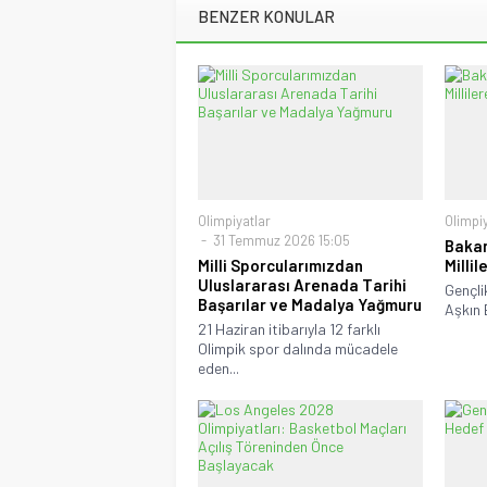
BENZER KONULAR
Olimpiyatlar
Olimpiy
31 Temmuz 2026 15:05
Bakan
Milli Sporcularımızdan
Millil
Uluslararası Arenada Tarihi
Gençli
Başarılar ve Madalya Yağmuru
Aşkın B
21 Haziran itibarıyla 12 farklı
Olimpik spor dalında mücadele
eden...