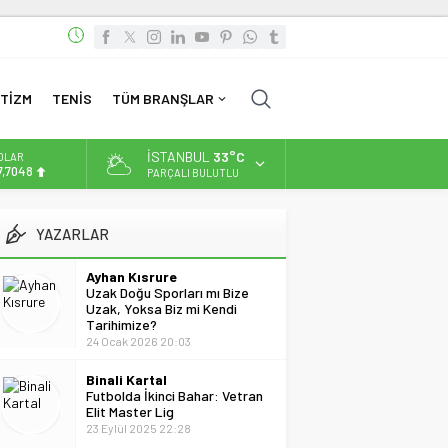
TİZM
TENİS
TÜM BRANŞLAR
İSTANBUL
33°C
OLAR
7,7048
PARÇALI BULUTLU
URO
5,0748
YAZARLAR
LTIN
.623,43
Ayhan Kısrure
Uzak Doğu Sporları mı Bize
İST
Uzak, Yoksa Biz mi Kendi
3.785,25
Tarihimize?
24 Ocak 2026 20:03
Binali Kartal
Futbolda İkinci Bahar: Vetran
Elit Master Lig
23 Eylül 2025 22:28