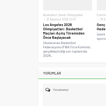
Basketbol
,
Genel
,
Olimpiyatlar
Eskri
21 Ağustos 2025 12:07
25 E
Los Angeles 2028
Genç 
Olimpiyatları: Basketbol
Hedef
Maçları Açılış Töreninden
İzmirli
Önce Başlayacak
sporcu
Uluslararası Basketbol
Federasyonu (FIBA) İcra Komitesi,
gerçekleştirdiği son toplantıda
2028...
YORUMLAR