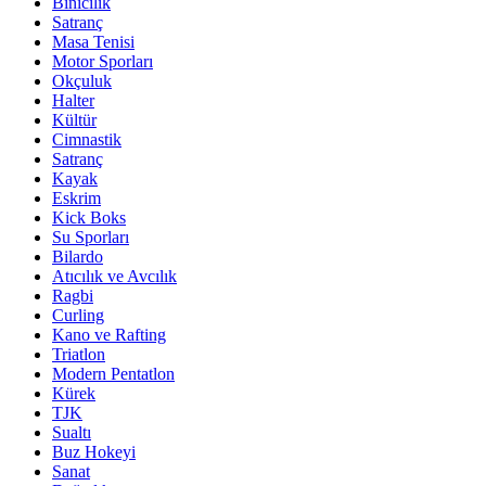
Binicilik
Satranç
Masa Tenisi
Motor Sporları
Okçuluk
Halter
Kültür
Cimnastik
Satranç
Kayak
Eskrim
Kick Boks
Su Sporları
Bilardo
Atıcılık ve Avcılık
Ragbi
Curling
Kano ve Rafting
Triatlon
Modern Pentatlon
Kürek
TJK
Sualtı
Buz Hokeyi
Sanat