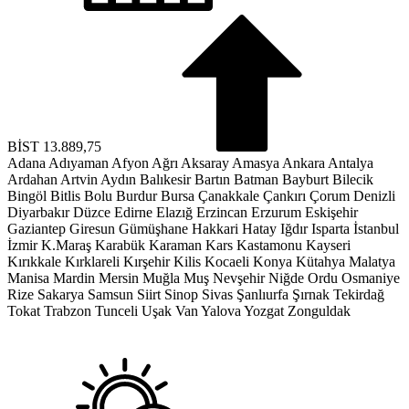
BİST
13.889,75
Adana
Adıyaman
Afyon
Ağrı
Aksaray
Amasya
Ankara
Antalya
Ardahan
Artvin
Aydın
Balıkesir
Bartın
Batman
Bayburt
Bilecik
Bingöl
Bitlis
Bolu
Burdur
Bursa
Çanakkale
Çankırı
Çorum
Denizli
Diyarbakır
Düzce
Edirne
Elazığ
Erzincan
Erzurum
Eskişehir
Gaziantep
Giresun
Gümüşhane
Hakkari
Hatay
Iğdır
Isparta
İstanbul
İzmir
K.Maraş
Karabük
Karaman
Kars
Kastamonu
Kayseri
Kırıkkale
Kırklareli
Kırşehir
Kilis
Kocaeli
Konya
Kütahya
Malatya
Manisa
Mardin
Mersin
Muğla
Muş
Nevşehir
Niğde
Ordu
Osmaniye
Rize
Sakarya
Samsun
Siirt
Sinop
Sivas
Şanlıurfa
Şırnak
Tekirdağ
Tokat
Trabzon
Tunceli
Uşak
Van
Yalova
Yozgat
Zonguldak