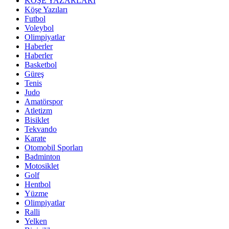
KÖŞE YAZARLARI
Köşe Yazıları
Futbol
Voleybol
Olimpiyatlar
Haberler
Haberler
Basketbol
Güreş
Tenis
Judo
Amatörspor
Atletizm
Bisiklet
Tekvando
Karate
Otomobil Sporları
Badminton
Motosiklet
Golf
Hentbol
Yüzme
Olimpiyatlar
Ralli
Yelken