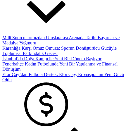
Milli Sporcularımızdan Uluslararası Arenada Tarihi Başarılar ve
Madalya Yağmuru
Karanlığa Karşı Omuz Omuza: Sporun Dönüştürücü Gücüyle
Toplumsal Farkındalık Gecesi
İstanbul’da Doğa Kampı ile Yeni Bir Dönem Başlıyor
Fenerbahçe Kadın Futbolunda Yeni Bir Yapılanma ve Finansal
Dönüşüm
Efor Çay’dan Futbola Destek: Efor Çay, Erbaaspor’un Yeni Gücü
Oldu