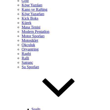
Golf
Köşe Yazıları
Kano ve Rafting
Köşe Yazarları
Kick Boks
Kürek
Masa Tenisi
Modern Pentatlon
Motor Sporları
Motosiklet
Okçuluk
Oryantring
Ragbi
Ralli
Satranç
Su Sporları
Sualtı