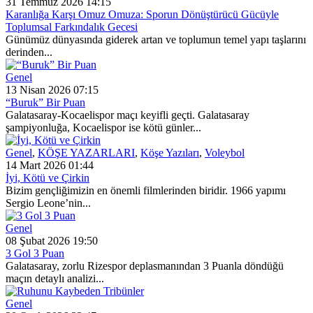
31 Temmuz 2026 14:15
Karanlığa Karşı Omuz Omuza: Sporun Dönüştürücü Gücüyle
Toplumsal Farkındalık Gecesi
Günümüz dünyasında giderek artan ve toplumun temel yapı taşlarını
derinden...
Genel
13 Nisan 2026 07:15
“Buruk” Bir Puan
Galatasaray-Kocaelispor maçı keyifli geçti. Galatasaray
şampiyonluğa, Kocaelispor ise kötü günler...
Genel
,
KÖŞE YAZARLARI
,
Köşe Yazıları
,
Voleybol
14 Mart 2026 01:44
İyi, Kötü ve Çirkin
Bizim gençliğimizin en önemli filmlerinden biridir. 1966 yapımı
Sergio Leone’nin...
Genel
08 Şubat 2026 19:50
3 Gol 3 Puan
Galatasaray, zorlu Rizespor deplasmanından 3 Puanla döndüğü
maçın detaylı analizi...
Genel