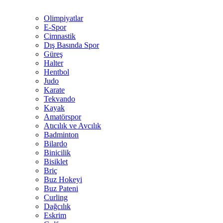
Olimpiyatlar
E-Spor
Cimnastik
Dış Basında Spor
Güreş
Halter
Hentbol
Judo
Karate
Tekvando
Kayak
Amatörspor
Atıcılık ve Avcılık
Badminton
Bilardo
Binicilik
Bisiklet
Briç
Buz Hokeyi
Buz Pateni
Curling
Dağcılık
Eskrim