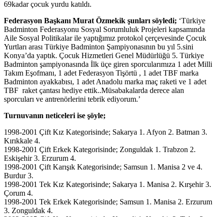
69kadar çocuk yurdu katıldı.
Federasyon Başkanı Murat Özmekik şunları söyledi;
‘Türkiye
Badminton Federasyonu Sosyal Sorumluluk Projeleri kapsamında
Aile Sosyal Politikalar ile yaptığımız protokol çerçevesinde Çocuk
Yurtları arası Türkiye Badminton Şampiyonasının bu yıl 5.sini
Konya’da yaptık. Çocuk Hizmetleri Genel Müdürlüğü 5. Türkiye
Badminton şampiyonasında İlk üçe giren sporcularımıza 1 adet Milli
Takım Eşofmanı, 1 adet Federasyon Tişörtü , 1 adet TBF marka
Badminton ayakkabısı, 1 adet Anadolu marka maç raketi ve 1 adet
TBF raket çantası hediye ettik..Müsabakalarda derece alan
sporcuları ve antrenörlerini tebrik ediyorum.’
Turnuvanın neticeleri ise şöyle;
1998-2001 Çift Kız Kategorisinde; Sakarya 1. Afyon 2. Batman 3.
Kırıkkale 4.
1998-2001 Çift Erkek Kategorisinde; Zonguldak 1. Trabzon 2.
Eskişehir 3. Erzurum 4.
1998-2001 Çift Karışık Kategorisinde; Samsun 1. Manisa 2 ve 4.
Burdur 3.
1998-2001 Tek Kız Kategorisinde; Sakarya 1. Manisa 2. Kırşehir 3.
Çorum 4.
1998-2001 Tek Erkek Kategorisinde; Samsun 1. Manisa 2. Erzurum
3. Zonguldak 4.