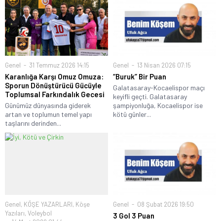
Genel
31 Temmuz 2026 14:15
Genel
13 Nisan 2026 07:15
Karanlığa Karşı Omuz Omuza:
“Buruk” Bir Puan
Sporun Dönüştürücü Gücüyle
Galatasaray-Kocaelispor maçı
Toplumsal Farkındalık Gecesi
keyifli geçti. Galatasaray
Günümüz dünyasında giderek
şampiyonluğa, Kocaelispor ise
artan ve toplumun temel yapı
kötü günler...
taşlarını derinden...
Genel
,
KÖŞE YAZARLARI
,
Köşe
Genel
08 Şubat 2026 19:50
Yazıları
,
Voleybol
3 Gol 3 Puan