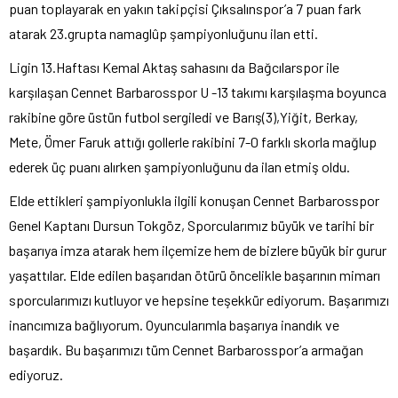
puan toplayarak en yakın takipçisi Çıksalınspor’a 7 puan fark
atarak 23.grupta namaglûp şampiyonluğunu ilan etti.
Ligin 13.Haftası Kemal Aktaş sahasını da Bağcılarspor ile
karşılaşan Cennet Barbarosspor U -13 takımı karşılaşma boyunca
rakibine göre üstün futbol sergiledi ve Barış(3),Yiğit, Berkay,
Mete, Ömer Faruk attığı gollerle rakibini 7-0 farklı skorla mağlup
ederek üç puanı alırken şampiyonluğunu da ilan etmiş oldu.
Elde ettikleri şampiyonlukla ilgili konuşan Cennet Barbarosspor
Genel Kaptanı Dursun Tokgöz, Sporcularımız büyük ve tarihi bir
başarıya imza atarak hem ilçemize hem de bizlere büyük bir gurur
yaşattılar. Elde edilen başarıdan ötürü öncelikle başarının mimarı
sporcularımızı kutluyor ve hepsine teşekkür ediyorum. Başarımızı
inancımıza bağlıyorum. Oyuncularımla başarıya inandık ve
başardık. Bu başarımızı tüm Cennet Barbarosspor’a armağan
ediyoruz.