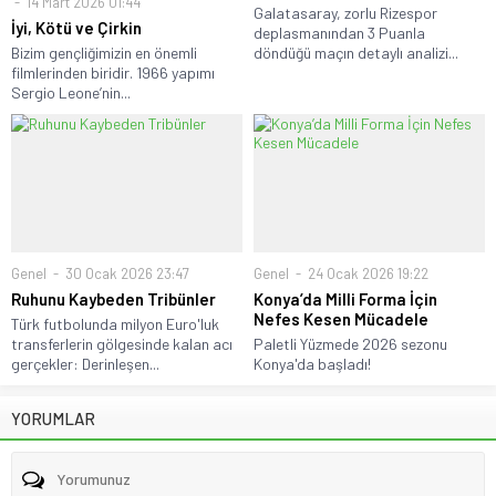
14 Mart 2026 01:44
Galatasaray, zorlu Rizespor
İyi, Kötü ve Çirkin
deplasmanından 3 Puanla
Bizim gençliğimizin en önemli
döndüğü maçın detaylı analizi...
filmlerinden biridir. 1966 yapımı
Sergio Leone’nin...
Genel
30 Ocak 2026 23:47
Genel
24 Ocak 2026 19:22
Ruhunu Kaybeden Tribünler
Konya’da Milli Forma İçin
Nefes Kesen Mücadele
Türk futbolunda milyon Euro'luk
transferlerin gölgesinde kalan acı
Paletli Yüzmede 2026 sezonu
gerçekler: Derinleşen...
Konya'da başladı!
YORUMLAR