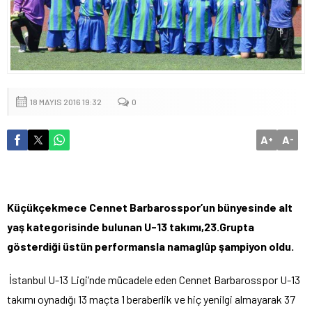
18 MAYIS 2016 19:32
0
A
A
+
-
Küçükçekmece Cennet Barbarosspor
’un bünyesinde alt
yaş kategorisinde bulunan U-13 takımı,23.Grupta
gösterdiği üstün performansla namaglûp şampiyon oldu.
İstanbul U-13 Ligi’nde mücadele eden Cennet Barbarosspor U-13
takımı oynadığı 13 maçta 1 beraberlik ve hiç yenilgi almayarak 37