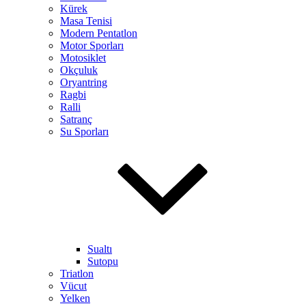
Kürek
Masa Tenisi
Modern Pentatlon
Motor Sporları
Motosiklet
Okçuluk
Oryantring
Ragbi
Ralli
Satranç
Su Sporları
Sualtı
Sutopu
Triatlon
Vücut
Yelken