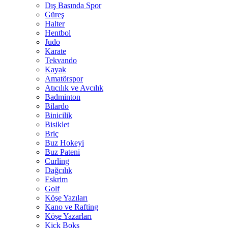
Dış Basında Spor
Güreş
Halter
Hentbol
Judo
Karate
Tekvando
Kayak
Amatörspor
Atıcılık ve Avcılık
Badminton
Bilardo
Binicilik
Bisiklet
Briç
Buz Hokeyi
Buz Pateni
Curling
Dağcılık
Eskrim
Golf
Köşe Yazıları
Kano ve Rafting
Köşe Yazarları
Kick Boks