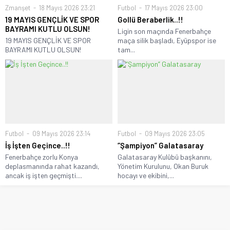
Zmanşet
18 Mayıs 2026 23:21
Futbol
17 Mayıs 2026 23:00
19 MAYIS GENÇLİK VE SPOR
Gollü Beraberlik..!!
BAYRAMI KUTLU OLSUN!
Ligin son maçında Fenerbahçe
19 MAYIS GENÇLİK VE SPOR
maça silik başladı, Eyüpspor ise
BAYRAMI KUTLU OLSUN!
tam...
Futbol
09 Mayıs 2026 23:14
Futbol
09 Mayıs 2026 23:05
İş İşten Geçince..!!
“Şampiyon” Galatasaray
Fenerbahçe zorlu Konya
Galatasaray Kulübü başkanını,
deplasmanında rahat kazandı,
Yönetim Kurulunu, Okan Buruk
ancak iş işten geçmişti....
hocayı ve ekibini,...