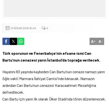
12 NISAN 2019 16:45
0
A
A
+
-
Türk sporunun ve Fenerbahçe’nin efsane ismi Can
Bartu’nun cenazesi yarın İstanbul’da toprağa verilecek.
Hayatını 83 yaşında kaybeden Can Bartu’nun cenaze namazı yarın
öğle vakti Marmara İlahiyat Camisi’nde kılınacak. Namazın
ardından Can Bartu’nun cenazesi Karacaahmet Mezarlığı’na
defnedilecek.
Can Bartu için yarın ilk olarak Ülker Stadı’nda tören düzenlenecek.