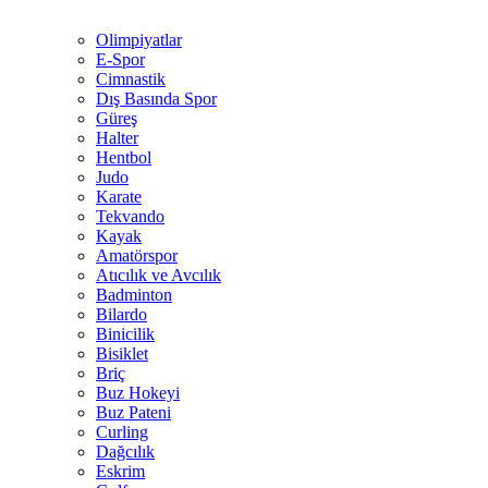
Olimpiyatlar
E-Spor
Cimnastik
Dış Basında Spor
Güreş
Halter
Hentbol
Judo
Karate
Tekvando
Kayak
Amatörspor
Atıcılık ve Avcılık
Badminton
Bilardo
Binicilik
Bisiklet
Briç
Buz Hokeyi
Buz Pateni
Curling
Dağcılık
Eskrim