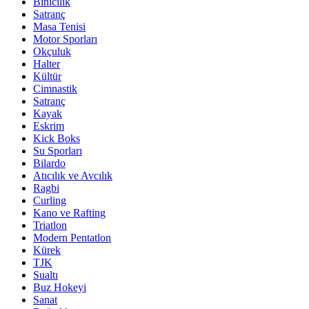
Binicilik
Satranç
Masa Tenisi
Motor Sporları
Okçuluk
Halter
Kültür
Cimnastik
Satranç
Kayak
Eskrim
Kick Boks
Su Sporları
Bilardo
Atıcılık ve Avcılık
Ragbi
Curling
Kano ve Rafting
Triatlon
Modern Pentatlon
Kürek
TJK
Sualtı
Buz Hokeyi
Sanat