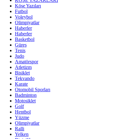
KÖŞE YAZARLARI
Köşe Yazıları
Futbol
Voleybol
Olimpiyatlar
Haberler
Haberler
Basketbol
Güreş
Tenis
Judo
Amatörspor
Atletizm
Bisiklet
Tekvando
Karate
Otomobil Sporları
Badminton
Motosiklet
Golf
Hentbol
Yüzme
Olimpiyatlar
Ralli
Yelken