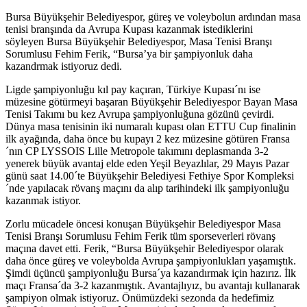
Bursa Büyükşehir Belediyespor, güreş ve voleybolun ardından masa
tenisi branşında da Avrupa Kupası kazanmak istediklerini
söyleyen Bursa Büyükşehir Belediyespor, Masa Tenisi Branşı
Sorumlusu Fehim Ferik, “Bursa’ya bir şampiyonluk daha
kazandrmak istiyoruz dedi.
Ligde şampiyonluğu kıl pay kaçıran, Türkiye Kupası´nı ise
müzesine götürmeyi başaran Büyükşehir Belediyespor Bayan Masa
Tenisi Takımı bu kez Avrupa şampiyonluğuna gözünü çevirdi.
Dünya masa tenisinin iki numaralı kupası olan ETTU Cup finalinin
ilk ayağında, daha önce bu kupayı 2 kez müzesine götüren Fransa
´nın CP LYSSOIS Lille Metropole takımını deplasmanda 3-2
yenerek büyük avantaj elde eden Yeşil Beyazlılar, 29 Mayıs Pazar
günü saat 14.00´te Büyükşehir Belediyesi Fethiye Spor Kompleksi
´nde yapılacak rövanş maçını da alıp tarihindeki ilk şampiyonluğu
kazanmak istiyor.
Zorlu mücadele öncesi konuşan Büyükşehir Belediyespor Masa
Tenisi Branşı Sorumlusu Fehim Ferik tüm sporseverleri rövanş
maçına davet etti. Ferik, “Bursa Büyükşehir Belediyespor olarak
daha önce güreş ve voleybolda Avrupa şampiyonlukları yaşamıştık.
Şimdi üçüncü şampiyonluğu Bursa´ya kazandırmak için hazırız. İlk
maçı Fransa´da 3-2 kazanmıştık. Avantajlıyız, bu avantajı kullanarak
şampiyon olmak istiyoruz. Önümüzdeki sezonda da hedefimiz