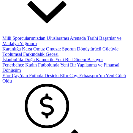
Milli Sporcularımızdan Uluslararası Arenada Tarihi Başarılar ve
Madalya Yağmuru
Karanlığa Karşı Omuz Omuza: Sporun Dönüştürücü Gücüyle
Toplumsal Farkındalık Gecesi
İstanbul’da Doğa Kampı ile Yeni Bir Dönem Başlıyor
Fenerbahçe Kadın Futbolunda Yeni Bir Yapılanma ve Finansal
Dönüşüm
Efor Çay’dan Futbola Destek: Efor Çay, Erbaaspor’un Yeni Gücü
Oldu