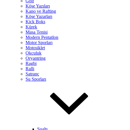
Golf
Köşe Yazıları
Kano ve Rafting
Köşe Yazarları
Kick Boks
Kürek
Masa Tenisi
Modern Pentatlon
Motor Sporları
Motosiklet
Okçuluk
Oryantring
Ragbi
Ralli
Satranç
Su Sporları
Sualtı