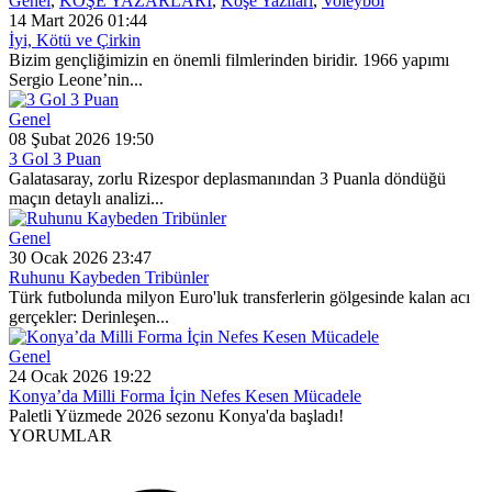
Genel
,
KÖŞE YAZARLARI
,
Köşe Yazıları
,
Voleybol
14 Mart 2026 01:44
İyi, Kötü ve Çirkin
Bizim gençliğimizin en önemli filmlerinden biridir. 1966 yapımı
Sergio Leone’nin...
Genel
08 Şubat 2026 19:50
3 Gol 3 Puan
Galatasaray, zorlu Rizespor deplasmanından 3 Puanla döndüğü
maçın detaylı analizi...
Genel
30 Ocak 2026 23:47
Ruhunu Kaybeden Tribünler
Türk futbolunda milyon Euro'luk transferlerin gölgesinde kalan acı
gerçekler: Derinleşen...
Genel
24 Ocak 2026 19:22
Konya’da Milli Forma İçin Nefes Kesen Mücadele
Paletli Yüzmede 2026 sezonu Konya'da başladı!
YORUMLAR