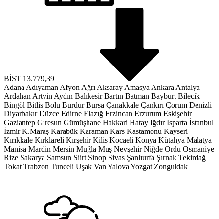
BİST
13.779,39
Adana
Adıyaman
Afyon
Ağrı
Aksaray
Amasya
Ankara
Antalya
Ardahan
Artvin
Aydın
Balıkesir
Bartın
Batman
Bayburt
Bilecik
Bingöl
Bitlis
Bolu
Burdur
Bursa
Çanakkale
Çankırı
Çorum
Denizli
Diyarbakır
Düzce
Edirne
Elazığ
Erzincan
Erzurum
Eskişehir
Gaziantep
Giresun
Gümüşhane
Hakkari
Hatay
Iğdır
Isparta
İstanbul
İzmir
K.Maraş
Karabük
Karaman
Kars
Kastamonu
Kayseri
Kırıkkale
Kırklareli
Kırşehir
Kilis
Kocaeli
Konya
Kütahya
Malatya
Manisa
Mardin
Mersin
Muğla
Muş
Nevşehir
Niğde
Ordu
Osmaniye
Rize
Sakarya
Samsun
Siirt
Sinop
Sivas
Şanlıurfa
Şırnak
Tekirdağ
Tokat
Trabzon
Tunceli
Uşak
Van
Yalova
Yozgat
Zonguldak