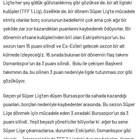
Lig’te her şey güllük gülistanlıkmış gibi gözükse de, bir alt ligteki
kulüpler (TFF 1.Lig), özellikle de, bir dönem Süper Lig’te mücadele
etmiş olanlar borç sorununun bedellerini çok ama çok ağır bir
şekilde zar zor kazandıkları puanlarını kaybederek ödüyorlar. Bir
dönemin efsane kulüplerinden biri olan Eskişehirspor’un, bu
sezon tam 15 puanı silindi ve Es-Es’leri gelecek sezon bir alt
kümede izleyeceğiz. 16.sırada bulunan bir dönemin flaş takımı
Osmanlıspor’un da 3 puanı silindi. Bolu ile çekişen Başkent
takımının da, bu silinen 3 puan nedeniyle ligde tutunması zor gibi
gözüküyor.
Geçen yıl Süper Lig’ten düşen Bursaspor’da sahada kazandığı
puanları, borçları nedeniyle kaybedenler arasında. Bu sezon Süper
Lige dönmek için mücadele eden 3.sıradaki Bursaspor’un da 3
puanı silindi. Yeşil beyazlı yöneticiler biliyorlar ki ,eğer bu sene
Süper Lige çıkamazlarsa, durumları Eskişehir, Osmanlıspor gibi
olacak… İsterseniz bir de TFF 2.Ligdeki duruma bakalım. Kırmızı