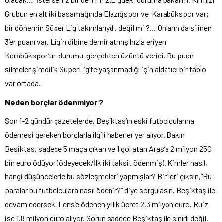
Grubun en alt iki basamağında Elazığspor ve Karabükspor var;
bir dönemin Süper Lig takımlarıydı, değil mi ?… Onların da silinen
3’er puanı var. Ligin dibine demir atmış hızla eriyen
Karabükspor’un durumu gerçekten üzüntü verici. Bu puan
silmeler şimdilik SuperLig’te yaşanmadığı için aldatıcı bir tablo
var ortada.
Neden borçlar ödenmiyor ?
Son 1-2 gündür gazetelerde, Beşiktaş’ın eski futbolcularına
ödemesi gereken borçlarla ilgili haberler yer alıyor. Bakın
Beşiktaş, sadece 5 maça çıkan ve 1 gol atan Aras’a 2 milyon 250
bin euro ödüyor (ödeyecek/İlk iki taksit ödenmiş). Kimler nasıl,
hangi düşüncelerle bu sözleşmeleri yapmışlar? Birileri çıksın,“Bu
paralar bu futbolculara nasıl ödenir?” diye sorgulasın. Beşiktaş ile
devam edersek, Lens’e ödenen yıllık ücret 2.3 milyon euro. Ruiz
ise 1.8 milyon euro alıyor. Sorun sadece Beşiktaş ile sınırlı değil.