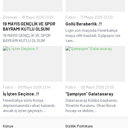
Zmanşet
18 Mayıs 2026 23:21
Futbol
17 Mayıs 2026 23:00
19 MAYIS GENÇLİK VE SPOR
Gollü Beraberlik..!!
BAYRAMI KUTLU OLSUN!
Ligin son maçında Fenerbahçe
19 MAYIS GENÇLİK VE SPOR
maça silik başladı, Eyüpspor ise
BAYRAMI KUTLU OLSUN!
tam...
Futbol
09 Mayıs 2026 23:14
Futbol
09 Mayıs 2026 23:05
İş İşten Geçince..!!
“Şampiyon” Galatasaray
Fenerbahçe zorlu Konya
Galatasaray Kulübü başkanını,
deplasmanında rahat kazandı,
Yönetim Kurulunu, Okan Buruk
ancak iş işten geçmişti....
hocayı ve ekibini,...
Künye
Gizlilik Politikası