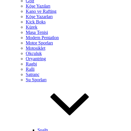
Golf
Köşe Yazıları
Kano ve Rafting
Köşe Yazarları
Kick Boks
Kürek
Masa Tenisi
Modern Pentatlon
Motor Sporları
Motosiklet
Okçuluk
Oryantring
Ragbi
Ralli
Satranç
Su Sporları
Sualtı