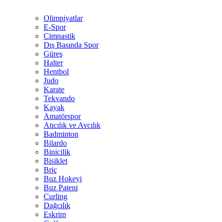
Olimpiyatlar
E-Spor
Cimnastik
Dış Basında Spor
Güreş
Halter
Hentbol
Judo
Karate
Tekvando
Kayak
Amatörspor
Atıcılık ve Avcılık
Badminton
Bilardo
Binicilik
Bisiklet
Briç
Buz Hokeyi
Buz Pateni
Curling
Dağcılık
Eskrim