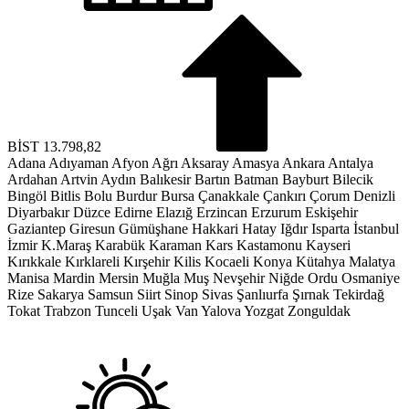
BİST
13.798,82
Adana
Adıyaman
Afyon
Ağrı
Aksaray
Amasya
Ankara
Antalya
Ardahan
Artvin
Aydın
Balıkesir
Bartın
Batman
Bayburt
Bilecik
Bingöl
Bitlis
Bolu
Burdur
Bursa
Çanakkale
Çankırı
Çorum
Denizli
Diyarbakır
Düzce
Edirne
Elazığ
Erzincan
Erzurum
Eskişehir
Gaziantep
Giresun
Gümüşhane
Hakkari
Hatay
Iğdır
Isparta
İstanbul
İzmir
K.Maraş
Karabük
Karaman
Kars
Kastamonu
Kayseri
Kırıkkale
Kırklareli
Kırşehir
Kilis
Kocaeli
Konya
Kütahya
Malatya
Manisa
Mardin
Mersin
Muğla
Muş
Nevşehir
Niğde
Ordu
Osmaniye
Rize
Sakarya
Samsun
Siirt
Sinop
Sivas
Şanlıurfa
Şırnak
Tekirdağ
Tokat
Trabzon
Tunceli
Uşak
Van
Yalova
Yozgat
Zonguldak