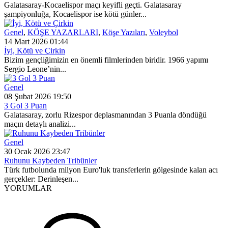
Galatasaray-Kocaelispor maçı keyifli geçti. Galatasaray
şampiyonluğa, Kocaelispor ise kötü günler...
Genel
,
KÖŞE YAZARLARI
,
Köşe Yazıları
,
Voleybol
14 Mart 2026 01:44
İyi, Kötü ve Çirkin
Bizim gençliğimizin en önemli filmlerinden biridir. 1966 yapımı
Sergio Leone’nin...
Genel
08 Şubat 2026 19:50
3 Gol 3 Puan
Galatasaray, zorlu Rizespor deplasmanından 3 Puanla döndüğü
maçın detaylı analizi...
Genel
30 Ocak 2026 23:47
Ruhunu Kaybeden Tribünler
Türk futbolunda milyon Euro'luk transferlerin gölgesinde kalan acı
gerçekler: Derinleşen...
YORUMLAR