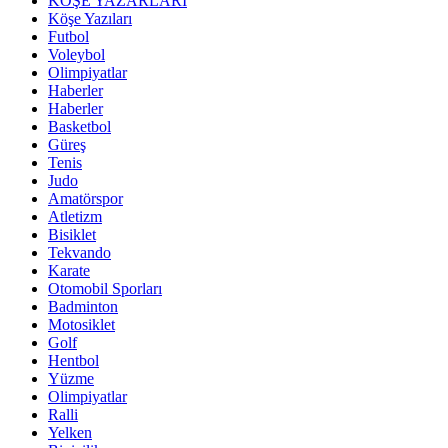
KÖŞE YAZARLARI
Köşe Yazıları
Futbol
Voleybol
Olimpiyatlar
Haberler
Haberler
Basketbol
Güreş
Tenis
Judo
Amatörspor
Atletizm
Bisiklet
Tekvando
Karate
Otomobil Sporları
Badminton
Motosiklet
Golf
Hentbol
Yüzme
Olimpiyatlar
Ralli
Yelken