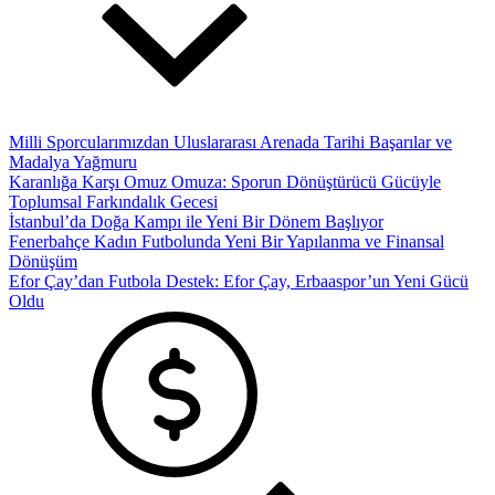
Milli Sporcularımızdan Uluslararası Arenada Tarihi Başarılar ve
Madalya Yağmuru
Karanlığa Karşı Omuz Omuza: Sporun Dönüştürücü Gücüyle
Toplumsal Farkındalık Gecesi
İstanbul’da Doğa Kampı ile Yeni Bir Dönem Başlıyor
Fenerbahçe Kadın Futbolunda Yeni Bir Yapılanma ve Finansal
Dönüşüm
Efor Çay’dan Futbola Destek: Efor Çay, Erbaaspor’un Yeni Gücü
Oldu