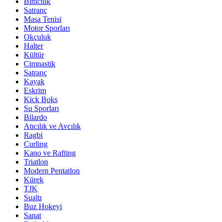
Binicilik
Satranç
Masa Tenisi
Motor Sporları
Okçuluk
Halter
Kültür
Cimnastik
Satranç
Kayak
Eskrim
Kick Boks
Su Sporları
Bilardo
Atıcılık ve Avcılık
Ragbi
Curling
Kano ve Rafting
Triatlon
Modern Pentatlon
Kürek
TJK
Sualtı
Buz Hokeyi
Sanat