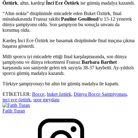
Öztürk
, altın, kardeşi
İnci Ece Öztürk
ise gümüş madalya kazandı.
“Altın nokta” disiplininde mücadele eden Buket Öztürk, final
müsabakasında Fransız rakibi
Pauline Gouilloud
‘u 15-12 yenerek
dünya şampiyonu oldu. Son şampiyon bu sonuçla unvanı da
korumuş oldu.
Kardeş İnci Ece Öztürk ise basamak disiplininde final maçına çıkma
başarısı gösterdi.
Milli sporcu iyi mücadele ettiği final karşılaşmasında, son dünya
şampiyonu ve dünya rekortmeni Fransız
Barbara Barthet
karşısında son saniyede gelen tek sayıyla 38-37 kaybetti. Ay-yıldızlı
sporcu gümüş madalya kazandı.
Türkiye şampiyonayı bir altın bir gümüş madalya ile kapattı.
ETİKETLER:
Bocce
,
buket öztürk
,
Dünya Bocce Şampiyonası
,
inci ece öztürk
,
spor meydanı
Fatih Turan