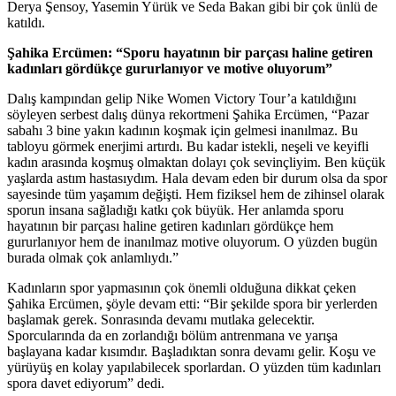
Derya Şensoy, Yasemin Yürük ve Seda Bakan gibi bir çok ünlü de
katıldı.
Şahika Ercümen: “Sporu hayatının bir parçası haline getiren
kadınları gördükçe gururlanıyor ve motive oluyorum”
Dalış kampından gelip Nike Women Victory Tour’a katıldığını
söyleyen serbest dalış dünya rekortmeni Şahika Ercümen, “Pazar
sabahı 3 bine yakın kadının koşmak için gelmesi inanılmaz. Bu
tabloyu görmek enerjimi artırdı. Bu kadar istekli, neşeli ve keyifli
kadın arasında koşmuş olmaktan dolayı çok sevinçliyim. Ben küçük
yaşlarda astım hastasıydım. Hala devam eden bir durum olsa da spor
sayesinde tüm yaşamım değişti. Hem fiziksel hem de zihinsel olarak
sporun insana sağladığı katkı çok büyük. Her anlamda sporu
hayatının bir parçası haline getiren kadınları gördükçe hem
gururlanıyor hem de inanılmaz motive oluyorum. O yüzden bugün
burada olmak çok anlamlıydı.”
Kadınların spor yapmasının çok önemli olduğuna dikkat çeken
Şahika Ercümen, şöyle devam etti: “Bir şekilde spora bir yerlerden
başlamak gerek. Sonrasında devamı mutlaka gelecektir.
Sporcularında da en zorlandığı bölüm antrenmana ve yarışa
başlayana kadar kısımdır. Başladıktan sonra devamı gelir. Koşu ve
yürüyüş en kolay yapılabilecek sporlardan. O yüzden tüm kadınları
spora davet ediyorum” dedi.