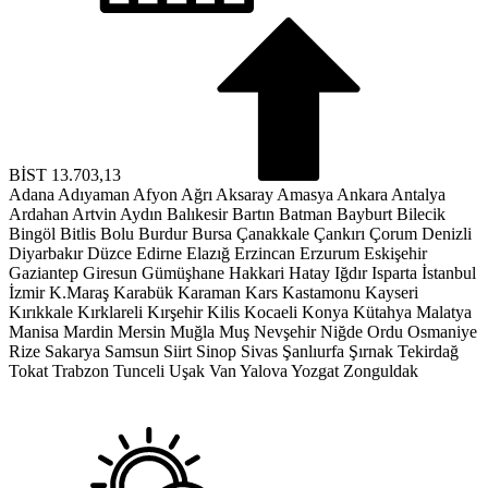
BİST
13.703,13
Adana
Adıyaman
Afyon
Ağrı
Aksaray
Amasya
Ankara
Antalya
Ardahan
Artvin
Aydın
Balıkesir
Bartın
Batman
Bayburt
Bilecik
Bingöl
Bitlis
Bolu
Burdur
Bursa
Çanakkale
Çankırı
Çorum
Denizli
Diyarbakır
Düzce
Edirne
Elazığ
Erzincan
Erzurum
Eskişehir
Gaziantep
Giresun
Gümüşhane
Hakkari
Hatay
Iğdır
Isparta
İstanbul
İzmir
K.Maraş
Karabük
Karaman
Kars
Kastamonu
Kayseri
Kırıkkale
Kırklareli
Kırşehir
Kilis
Kocaeli
Konya
Kütahya
Malatya
Manisa
Mardin
Mersin
Muğla
Muş
Nevşehir
Niğde
Ordu
Osmaniye
Rize
Sakarya
Samsun
Siirt
Sinop
Sivas
Şanlıurfa
Şırnak
Tekirdağ
Tokat
Trabzon
Tunceli
Uşak
Van
Yalova
Yozgat
Zonguldak