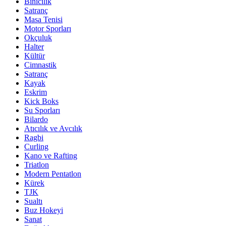
Binicilik
Satranç
Masa Tenisi
Motor Sporları
Okçuluk
Halter
Kültür
Cimnastik
Satranç
Kayak
Eskrim
Kick Boks
Su Sporları
Bilardo
Atıcılık ve Avcılık
Ragbi
Curling
Kano ve Rafting
Triatlon
Modern Pentatlon
Kürek
TJK
Sualtı
Buz Hokeyi
Sanat