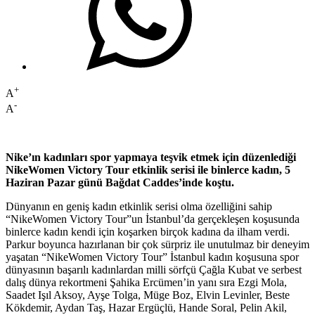
+
A
-
A
Nike’ın kadınları spor yapmaya teşvik etmek için düzenlediği
NikeWomen Victory Tour etkinlik serisi ile binlerce kadın, 5
Haziran Pazar günü Bağdat Caddes’inde koştu.
Dünyanın en geniş kadın etkinlik serisi olma özelliğini sahip
“NikeWomen Victory Tour”un İstanbul’da gerçekleşen koşusunda
binlerce kadın kendi için koşarken birçok kadına da ilham verdi.
Parkur boyunca hazırlanan bir çok sürpriz ile unutulmaz bir deneyim
yaşatan “NikeWomen Victory Tour” İstanbul kadın koşusuna spor
dünyasının başarılı kadınlardan milli sörfçü Çağla Kubat ve serbest
dalış dünya rekortmeni Şahika Ercümen’in yanı sıra Ezgi Mola,
Saadet Işıl Aksoy, Ayşe Tolga, Müge Boz, Elvin Levinler, Beste
Kökdemir, Aydan Taş, Hazar Ergüçlü, Hande Soral, Pelin Akil,