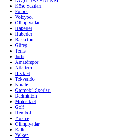
KÖŞE YAZARLARI
Köşe Yazıları
Futbol
Voleybol
Olimpiyatlar
Haberler
Haberler
Basketbol
Güreş
Tenis
Judo
Amatörspor
Atletizm
Bisiklet
Tekvando
Karate
Otomobil Sporları
Badminton
Motosiklet
Golf
Hentbol
Yüzme
Olimpiyatlar
Ralli
Yelken