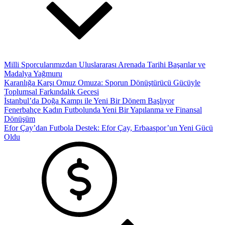
Milli Sporcularımızdan Uluslararası Arenada Tarihi Başarılar ve
Madalya Yağmuru
Karanlığa Karşı Omuz Omuza: Sporun Dönüştürücü Gücüyle
Toplumsal Farkındalık Gecesi
İstanbul’da Doğa Kampı ile Yeni Bir Dönem Başlıyor
Fenerbahçe Kadın Futbolunda Yeni Bir Yapılanma ve Finansal
Dönüşüm
Efor Çay’dan Futbola Destek: Efor Çay, Erbaaspor’un Yeni Gücü
Oldu