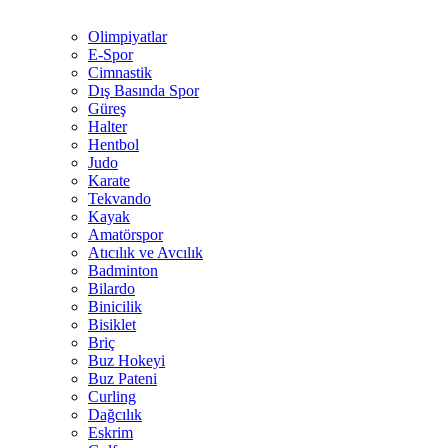
Olimpiyatlar
E-Spor
Cimnastik
Dış Basında Spor
Güreş
Halter
Hentbol
Judo
Karate
Tekvando
Kayak
Amatörspor
Atıcılık ve Avcılık
Badminton
Bilardo
Binicilik
Bisiklet
Briç
Buz Hokeyi
Buz Pateni
Curling
Dağcılık
Eskrim