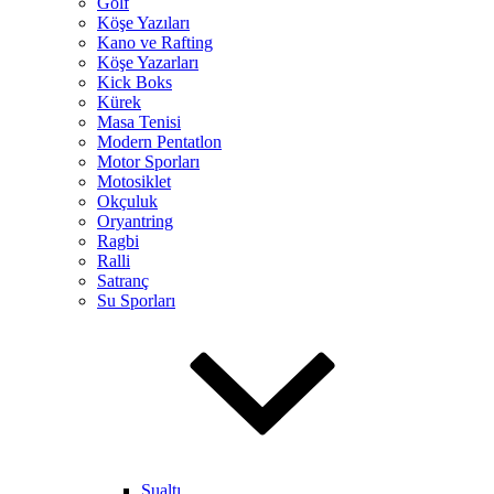
Golf
Köşe Yazıları
Kano ve Rafting
Köşe Yazarları
Kick Boks
Kürek
Masa Tenisi
Modern Pentatlon
Motor Sporları
Motosiklet
Okçuluk
Oryantring
Ragbi
Ralli
Satranç
Su Sporları
Sualtı