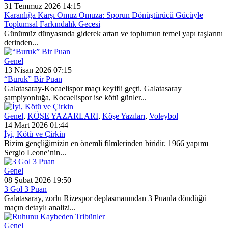
31 Temmuz 2026 14:15
Karanlığa Karşı Omuz Omuza: Sporun Dönüştürücü Gücüyle
Toplumsal Farkındalık Gecesi
Günümüz dünyasında giderek artan ve toplumun temel yapı taşlarını
derinden...
Genel
13 Nisan 2026 07:15
“Buruk” Bir Puan
Galatasaray-Kocaelispor maçı keyifli geçti. Galatasaray
şampiyonluğa, Kocaelispor ise kötü günler...
Genel
,
KÖŞE YAZARLARI
,
Köşe Yazıları
,
Voleybol
14 Mart 2026 01:44
İyi, Kötü ve Çirkin
Bizim gençliğimizin en önemli filmlerinden biridir. 1966 yapımı
Sergio Leone’nin...
Genel
08 Şubat 2026 19:50
3 Gol 3 Puan
Galatasaray, zorlu Rizespor deplasmanından 3 Puanla döndüğü
maçın detaylı analizi...
Genel