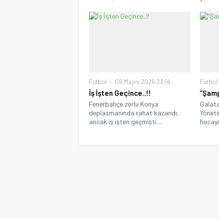
Futbol
09 Mayıs 2026 23:14
Futbol
İş İşten Geçince..!!
“Şamp
Fenerbahçe zorlu Konya
Galata
deplasmanında rahat kazandı,
Yöneti
ancak iş işten geçmişti....
hocayı 