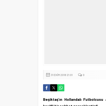
31 EKIM 2018 21:01
0
Beşiktaş’ın Hollandalı Futbolcusu
keyifli bir sohbet gerçekleştirdi.