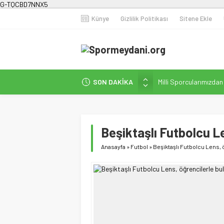
G-TQCBD7NNX5
Künye
Gizlilik Politikası
Sitene Ekle
SON DAKİKA
Milli Sporcularımızda
Karanlığa Karşı Omuz
Gecesi
İstanbul’da Doğa Kampı
Beşiktaşlı Futbolcu L
Fenerbahçe Kadın Fut
Anasayfa
»
Futbol
»
Beşiktaşlı Futbolcu Lens, 
Efor Çay’dan Futbola 