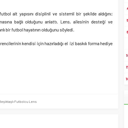
tbol alt yapısını disiplinli ve sistemli bir şekilde aldığını;
 olmasına bağlı olduğunu anlattı. Lens, ailesinin desteği ve
ılı bir futbol hayatının olduğunu söyledi.
ncilerinin kendisi için hazırladığı el izi baskılı forma hediye
1
1
1
eşiktaşlı Futbolcu Lens