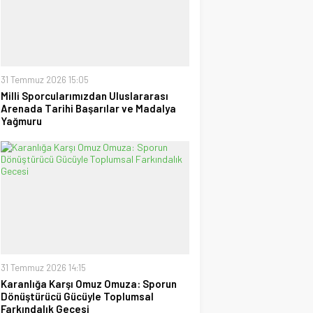
uzanan Bay Nalçakan oldu
30 Haziran 2026 17:09
Tayyar Sümen
Sultanlar Sizlerle Gurur
Duyuyoruz!
28 Temmuz 2026 15:15
31 Temmuz 2026 15:05
Milli Sporcularımızdan Uluslararası
Arenada Tarihi Başarılar ve Madalya
Ufuk Ağca
Yağmuru
“Şampiyon” Galatasaray
09 Mayıs 2026 23:05
31 Temmuz 2026 14:15
Karanlığa Karşı Omuz Omuza: Sporun
Dönüştürücü Gücüyle Toplumsal
Farkındalık Gecesi