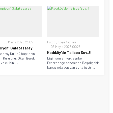
09 Mayıs 2026 23:05
Futbol
,
Köşe Yazıları
03 Mayıs 2026 00:26
iyon” Galatasaray
Kadıköy’de Talisca Sov..!!
saray Kulübü başkanını,
m Kurulunu, Okan Buruk
Ligin sonları yaklaşırken
ve ekibini,...
Fenerbahçe sahasında Başakşehir
karşısında baştan sona üstün...