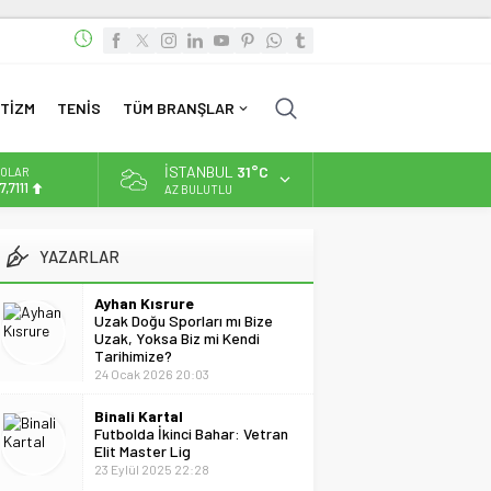
TİZM
TENİS
TÜM BRANŞLAR
İSTANBUL
31°C
OLAR
7,7111
AZ BULUTLU
URO
5,1881
YAZARLAR
LTIN
.660,55
Ayhan Kısrure
Uzak Doğu Sporları mı Bize
İST
Uzak, Yoksa Biz mi Kendi
3.779,39
Tarihimize?
24 Ocak 2026 20:03
Binali Kartal
Futbolda İkinci Bahar: Vetran
Elit Master Lig
23 Eylül 2025 22:28