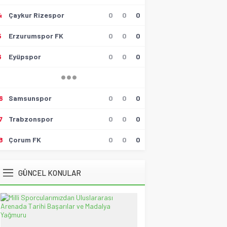
4
Çaykur Rizespor
0
0
0
Hüseyin Tokmak
Gollü Beraberlik..!!
5
Erzurumspor FK
0
0
0
17 Mayıs 2026 23:00
6
Eyüpspor
0
0
0
Muzaffer Batumlu
4 Büyüklerin Bu Hafta Maçlarını
Yönetecek Hakemler Belli
Oldu!
19 Ağustos 2021 21:05
6
Samsunspor
0
0
0
Savaş Özalp
7
Trabzonspor
0
0
0
UEFA Son 16 Turu’nda
NoFenerbahçe! YesTtingham
Forest!
8
Çorum FK
0
0
0
20 Şubat 2026 23:45
Selçuk Tuna
GÜNCEL KONULAR
Atatürk’ün Kızları
28 Temmuz 2026 12:40
Spor Meydanı
100. Gazi Koşusu’nda zafere