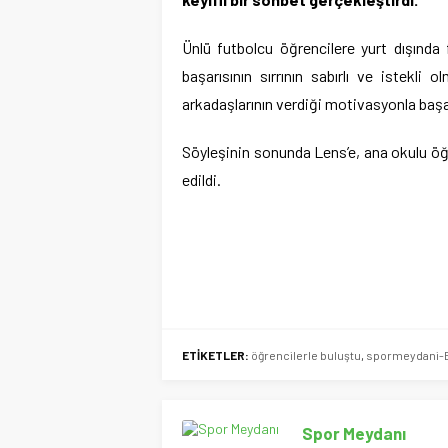
Ünlü futbolcu öğrencilere yurt dışında fu
başarısının sırrının sabırlı ve istekli
arkadaşlarının verdiği motivasyonla başar
Söyleşinin sonunda Lens’e, ana okulu öğre
edildi.
ETİKETLER:
öğrencilerle buluştu
,
spormeydani-B
Spor Meydanı