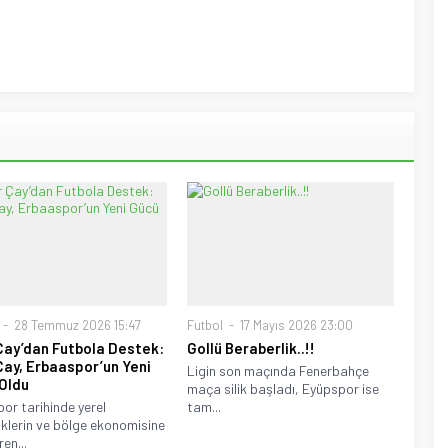
28 Temmuz 2026 15:47
Futbol
17 Mayıs 2026 23:00
Çay’dan Futbola Destek:
Gollü Beraberlik..!!
Çay, Erbaaspor’un Yeni
Ligin son maçında Fenerbahçe
Oldu
maça silik başladı, Eyüpspor ise
por tarihinde yerel
tam...
klerin ve bölge ekonomisine
en...