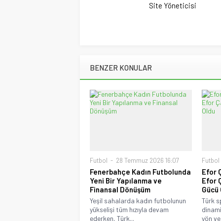
Site Yöneticisi
BENZER KONULAR
Futbol
28 Temmuz 2026 16:07
Futbol
Fenerbahçe Kadın Futbolunda
Efor 
Yeni Bir Yapılanma ve
Efor 
Finansal Dönüşüm
Gücü 
Yeşil sahalarda kadın futbolunun
Türk s
yükselişi tüm hızıyla devam
dinami
ederken, Türk...
yön ver