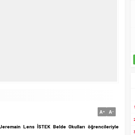
A
A
+
-
 Jeremain Lens İSTEK Belde Okulları öğrencileriyle